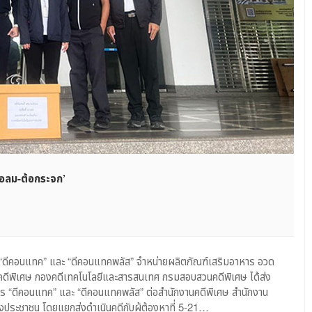
้อลม-ต้อกระจก’
n
SI
่น
ัยการ
ด “ดีคอนแทค” และ “ดีคอนแทคพลัส” จำหน่ายผลิตภัณฑ์เสริมอาหาร อวด
่ง
วนคดีพิเศษ กองคดีเทคโนโลยีและสารสนเทศ กรมสอบสวนคดีพิเศษ ได้ส่ง
้อง
าร “ดีคอนแทค” และ “ดีคอนแทคพลัส” ต่อสำนักงานคดีพิเศษ สำนักงาน
ี
ประชาชน โดยแยกส่งดำเนินคดีกับผู้ต้องหาที่ 5-21…
อนแทค’