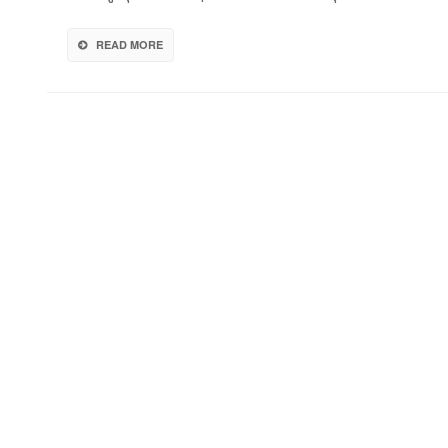
อ
อ้
READ MORE
ส
ร
‘ต
ล
ต