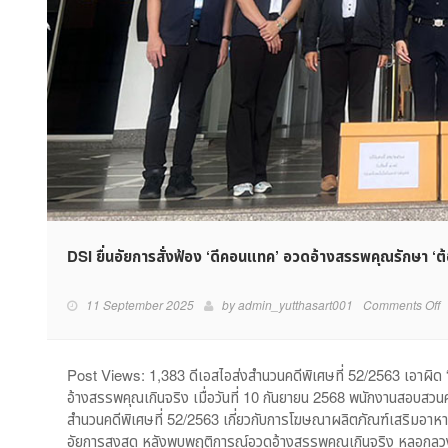
DSI ยื่นอัยการสั่งฟ้อง ‘ดีคอนแทค’ อวดอ้างสรรพคุณรักษา ‘ต
o
11 September 2025
by
admin_yutthasart001
Comments Off
D
ยื
อ
Post Views: 1,383 ดีเอสไอส่งสำนวนคดีพิเศษที่ 52/2563 เอาผิ
สั
อ้างสรรพคุณเกินจริง เมื่อวันที่ 10 กันยายน 2568 พนักงานสอบส
ฟ
สำนวนคดีพิเศษที่ 52/2563 เกี่ยวกับการโฆษณาผลิตภัณฑ์เสริมอาห
‘ด
อัยการสูงสุด หลังพบพฤติการณ์อวดอ้างสรรพคุณเกินจริง หลอกลวง
ค