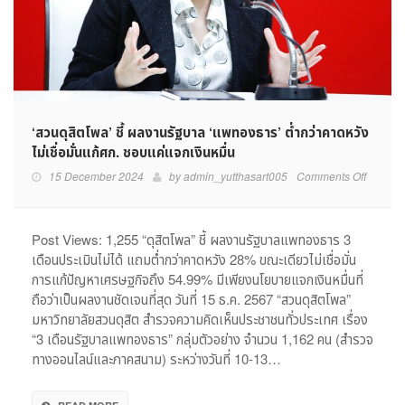
‘สวนดุสิตโพล’ ชี้ ผลงานรัฐบาล ‘แพทองธาร’ ต่ำกว่าคาดหวัง
ไม่เชื่อมั่นแก้ศก. ชอบแค่แจกเงินหมื่น
on
15 December 2024
by
admin_yutthasart005
Comments Off
‘สวน
ดุ
สิต
Post Views: 1,255 “ดุสิตโพล” ชี้ ผลงานรัฐบาลแพทองธาร 3
โพล’
เดือนประเมินไม่ได้ แถมต่ำกว่าคาดหวัง 28% ขณะเดียวไม่เชื่อมั่น
ชี้
การแก้ปัญหาเศรษฐกิจถึง 54.99% มีเพียงนโยบายแจกเงินหมื่นที่
ผล
ถือว่าเป็นผลงานชัดเจนที่สุด วันที่ 15 ธ.ค. 2567 “สวนดุสิตโพล”
งาน
มหาวิทยาลัยสวนดุสิต สำรวจความคิดเห็นประชาชนทั่วประเทศ เรื่อง
รัฐบาล
“3 เดือนรัฐบาลแพทองธาร” กลุ่มตัวอย่าง จำนวน 1,162 คน (สำรวจ
‘แพ
ทอง
ทางออนไลน์และภาคสนาม) ระหว่างวันที่ 10-13…
ธาร’
ต่ำ