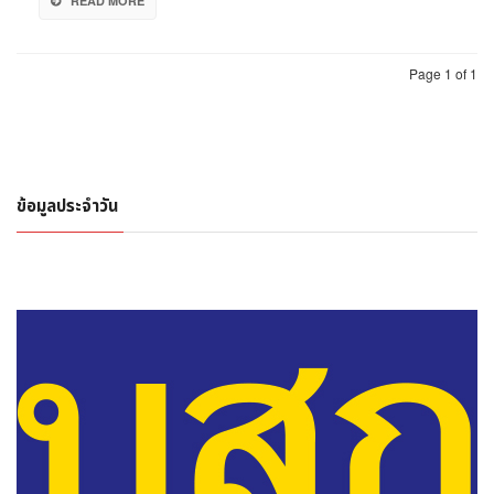
READ MORE
กว่า
คาด
หวัง
ไม่
Page 1 of 1
เชื่อ
มั่น
แก้
ศก.
ชอบ
ข้อมูลประจำวัน
แค่
แจก
เงิน
หมื่น