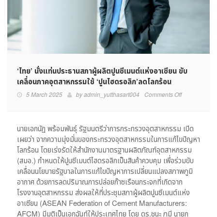
‘ไทย’ นั่งแท่นประธานสภาผู้ผลิตปูนซีเมนต์แห่งอาเซียน ขับ
เคลื่อนภาคอุตสาหกรรมใช้ ‘ปูนไฮดรอลิก’ลดโลกร้อน
on
5 March 2025
by
admin_yutthasart004
Comments Off
‘ไทย’
นั่ง
แท่น
นายเอกนัฏ พร้อมพันธุ์ รัฐมนตรีว่าการกระทรวงอุตสาหกรรม เปิด
ประธาน
เผยว่า จากความมุ่งมั่นของกระทรวงอุตสาหกรรมในการแก้ไขปัญหา
สภา
โลกร้อน โดยเร่งรัดให้สำนักงานมาตรฐานผลิตภัณฑ์อุตสาหกรรม
ผู้
(สมอ.) กำหนดให้ปูนซีเมนต์ไฮดรอลิกเป็นสินค้าควบคุม เพื่อร่วมขับ
ผลิต
เคลื่อนนโยบายรัฐบาลในการแก้ไขปัญหาการเปลี่ยนแปลงสภาพภูมิ
ปูนซีเมนต์
อากาศ ด้วยการลดปริมาณการปล่อยก๊าซเรือนกระจกที่เกิดจาก
แห่ง
อาเซียน
โรงงานอุตสาหกรรม ส่งผลให้ที่ประชุมสภาผู้ผลิตปูนซีเมนต์แห่ง
ขับ
อาเซียน (ASEAN Federation of Cement Manufacturers:
เคลื่อน
AFCM) มีมติเป็นเอกฉันท์ให้ประเทศไทย โดย ดร.ชนะ ภูมี นายก