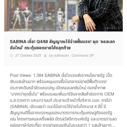
SABINA เชื่อ! Q4/68 สัญญาณใช้จ่ายฟื้นแรง! ผุด ‘คอลเลก
ชันใหม่’ กระตุ้นยอดขายโค้งสุดท้าย
on
27 October 2025
by
yutthasart
Comments Off
SABINA
เชื่อ!
Q4/68
Post Views: 1,384 SABINA มั่นใจแรงส่งจากนโยบายรัฐ เม็ด
สัญญาณ
เงินแสนล้านบาท พร้อมหนุนแรงซื้อในตลาดปลายปีฟื้นตัวแรง!
ใช้
ประกาศเดินหน้าอัดแคมเปญ-เปิดคอลเลกชันใหม่ ตอกย้ำภาพ
จ่าย
“มากกว่าชุดชั้นใน” พร้อมแผนเพิ่มมาร์จินจากสินค้าช่องทาง OEM
ฟื้น
น.ส.ดวงดาว มหะนาวานนท์ ประธานเจ้าหน้าที่บริหาร บมจ. ซาบีน่า
แรง!
(SABINA) เปิดเผยว่า แนวโน้มการใช้จ่ายในไตรมาส 4 ปีนี้ มี
ผุด
‘คอล
สัญญาณดีขึ้นจากแรงหนุนของมาตรการกระตุ้นเศรษฐกิจของรัฐ
เลก
เช่น โครงการคนละครึ่งพลัส บัตรสวัสดิการแห่งรัฐ และมาตรการลด
ชัน
หย่อนภาษีท่องเที่ยว คาดช่วยหมุนเงินในระบบกว่า 1 แสนล้านบาท…