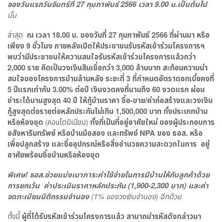
จองวันแรกวันจันทร์ที่
27
กุมภาพันธ์
2566
เวลา
9.00
น.เป็นต้นไป
นั้น
ล่าสุด
ณ เวลา
18.00
น. ของวันที่ 27 กุมภาพันธ์ 2566 ที่ผ่านมา หรือ
เพียง
9
ชั่วโมง ภายหลังเปิดให้ประชาชนรับรหัสเข้าร่วมโครงการฯ
พบว่ามีประชาชนให้ความสนใจรับรหัสเข้าร่วมโครงการแล้วกว่า
2,000
ราย คิดเป็นวงเงินสินเชื่อกว่า
3,000
ล้านบาท สะท้อนความน่า
สนใจของโครงการบ้านล้านหลัง ระยะที่
3
ที่กำหนดอัตราดอกเบี้ยคงที่
5
ปีแรกเท่ากับ
3.00%
ต่อปี เงินงวดคงที่นานถึง
60
งวดแรก ผ่อน
ชำระได้นานสูงสุด
40
ปี ให้กู้บ้านราคา ซื้อ-ขาย/ค่าก่อสร้างและวงเงิน
กู้สูงสุดต่อรายต่อหลักประกันไม่เกิน
1,500,000
บาท ทั้งประเภทบ้าน
หรือห้องชุด
(คอนโดมิเนียม)
ทั้งที่เป็นที่อยู่อาศัยใหม่ ของผู้ประกอบการ
อสังหาริมทรัพย์ หรือบ้านมือสอง และทรัพย์
NPA
ของ ธอส. หรือ
เพื่อปลูกสร้าง และซื้ออุปกรณ์หรือสิ่งอำนวยความสะดวกในการ อยู่
อาศัยพร้อมซื้อบ้านหรือห้องชุด
พิเศษ! ธอส.ช่วยแบ่งเบาภาระค่าใช้จ่ายในการมีบ้านให้กับลูกค้าด้วย
การยกเว้น ค่าประเมินราคาหลักประกัน (
1,900-2,300
บาท) และค่า
จดทะเบียนนิติกรรมจำนอง
(
1%
ของวงเงินจำนอง) อีกด้วย
ทั้งนี้
ผู้ที่ได้รับรหัสเข้าร่วมโครงการแล้ว สามาถนำรหัสดังกล่าวมา