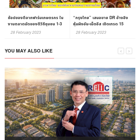
ช้อปของดีจากฟาร์มเกษตรกร ใน
“กรุงไทย” เสนอขาย DR อ้างอิง
งานตลาดนัดของดีวิถีชุมชน 1-3
หุ้นผิงอัน-เน็ตอีส เปิดเทรด 15
มี.ค.นี้
มี.ค.นี้
28 February 2023
28 February 2023
YOU MAY ALSO LIKE