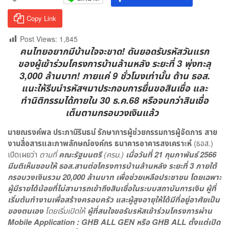
Copy Link
Post Views:
1,845
คนไทยอยากมีบ้านใจจะขาด! ดันยอดรับรหัสวันแรก
ของผู้เข้าร่วมโครงการบ้านล้านหลัง ระยะที่ 3 พุ่งทะลุ
3,000 ล้านบาท! ภายแค่ 9 ชั่วโมงเท่านั้น ด้าน ธอส.
แนะให้รีบนำรหัสฯมาประกอบการยื่นขอสินเชื่อ และ
ทำนิติกรรมได้ภายใน 30 ธ.ค.68 หรือจนกว่าสินเชื่อ
เต็มตามกรอบวงเงินแล้ว
นายณรงค์พล ประภานิรินธน์ รักษาการผู้ช่วยกรรมการผู้จัดการ สาย
งานสื่อสารและภาพลักษณ์องค์กร ธนาคารอาคารสงเคราะห์
(ธอส.)
เปิดเผยว่า
ตามที่
คณะรัฐมนตรี
(ครม.)
เมื่อวันที่
21
กุมภาพันธ์
2566
มีมติเห็นชอบให้ ธอส.สานต่อโครงการบ้านล้านหลัง ระยะที่
3
ภายใต้
กรอบวงเงินรวม
20,000
ล้านบาท เพื่อช่วยเหลือประชาชน โดยเฉพาะ
ผู้มีรายได้น้อยที่ไม่สามารถเข้าถึงสินเชื่อในระบบสถาบันการเงิน ผู้ที่
เริ่มต้นทำงานเพื่อสร้างครอบครัว และผู้สูงอายุให้ได้มีที่อยู่อาศัยเป็น
ของตนเอง
โดยเริ่มเปิดให้
ผู้ที่สนใจขอรับรหัสเข้าร่วมโครงการผ่าน
Mobile Application : GHB ALL GEN
หรือ
GHB ALL
ตั้งแต่เปิด