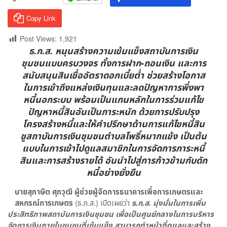
Copy Link
Post Views:
1,921
ธ.ก.ส. หนุนสร้างความเข้มแข็งสถาบันการเงิน
ชุมชนแบบครบวงจร ทั้งการฝาก-ถอนเงิน และการ
สนับสนุนสินเชื่ออัตราดอกเบี้ยต่ำ ช่วยสร้างโอกาส
ในการเข้าถึงแหล่งเงินทุนและลดปัญหาการพึ่งพา
หนี้นอกระบบ พร้อมเป็นแกนหลักในการร่วมแก้ไข
ปัญหาหนี้สินอันเป็นภาระหนัก ด้วยการปรับปรุง
โครงสร้างหนี้และให้คำปรึกษาด้านการแก้ไขหนี้สิน
ชูสถาบันการเงินชุมชนตำบลโพธิ์หมากแข้ง เป็นต้น
แบบในการเข้าไปดูแลสมาชิกในการจัดการภาระหนี้
สินและการสร้างรายได้ อันนำไปสู่การก้าวข้ามกับดัก
หนี้อย่างยั่งยืน
นายสุภาษิต ศุภวุฒิ ผู้ช่วยผู้จัดการธนาคารเพื่อการเกษตรและ
สหกรณ์การเกษตร
(ธ.ก.ส.) เปิดเผยว่า
ธ.ก.ส. มุ่งมั่นในการเพิ่ม
ประสิทธิภาพสถาบันการเงินชุมชน เพื่อเป็นศูนย์กลางในการบริหาร
จัดการเงินภายในชุมชนที่เข้มแข็ง สามารถทำหน้าที่ดูแลและสร้าง