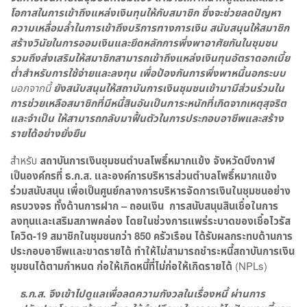
โอกาสในการเข้าถึงแหล่งเงินทุนให้กับสมาชิก ซึ่งจะช่วยลดปัญหา
ความเหลื่อมล้ำในการเข้าถึงบริการทางการเงิน สนับสนุนให้สมาชิก
สร้างวินัยในการออมเงินและยึดหลักการพึ่งพาอาศัยกันในชุมชน
รวมถึงส่งเสริมให้สมาชิกสามารถเข้าถึงแหล่งเงินทุนอัตราดอกเบี้ย
ต่ำสำหรับการใช้จ่ายและลงทุน เพื่อป้องกันการพึ่งพาหนี้นอกระบบ
นอกจากนี้
ยังสนับสนุนให้สถาบันการเงินชุมชนเข้ามามีส่วนร่วมใน
การช่วยเหลือสมาชิกที่มีหนี้สินอันเป็นภาระหนักที่เกิดจากเหตุสุจริต
และจำเป็น ให้สามารถกลับมาฟื้นตัวในการประกอบอาชีพและสร้าง
รายได้อย่างยั่งยืน
สำหรับ
สถาบันการเงินชุมชนตำบลโพธิ์หมากแข้ง จังหวัดบึงกาฬ
เป็นองค์กรที่ ธ.ก.ส. และองค์การบริหารส่วนตำบลโพธิ์หมากแข้ง
ร่วมสนับสนุน เพื่อเป็นศูนย์กลางการบริหารจัดการเงินในชุมชนอย่าง
ครบวงจร ทั้งด้านการฝาก – ถอนเงิน การสนับสนุนสินเชื่อในการ
ลงทุนและเสริมสภาพคล่อง โดยในช่วงการแพร่ระบาดของเชื้อไวรัส
โควิด-19 สมาชิกในชุมชนกว่า 850 ครัวเรือน ได้รับผลกระทบด้านการ
ประกอบอาชีพและขาดรายได้ ทำให้ไม่สามารถชำระหนี้สถาบันการเงิน
ชุมชนได้ตามกำหนด ก่อให้เกิดหนี้ที่ไม่ก่อให้เกิดรายได้
(NPLs)
ธ.ก.ส. จึงเข้าไปดูแลเพื่อลดความกังวลในเรื่องหนี้ ผ่านการ