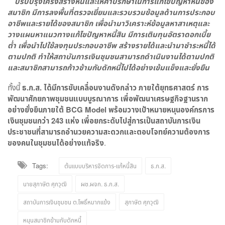
ปรับปรุงโครงสร้างหนี้และให้คำปรึกษาในการแก้ไขปัญหาหนี้ของ
สมาชิก มีการลงพื้นที่ตรวจเยี่ยมและรวบรวมข้อมูลด้านการประกอบ
อาชีพและรายได้ของสมาชิก เพื่อนำมาวิเคราะห์ข้อมูลหาสาเหตุและ
วางแผนหาแนวทางแก้ไขปัญหาหนี้สิน มีการเติมทุนอัตราดอกเบี้ย
ต่ำ เพื่อนำไปใช้ลงทุนประกอบอาชีพ สร้างรายได้และนำมาชำระหนี้ได้
ตามปกติ ทำให้สถาบันการเงินชุมชนสามารถดำเนินงานได้ตามปกติ
และสมาชิกสามารถก้าวข้ามกับดักหนี้ไปได้อย่างเข้มแข็งและยั่งยืน
ทั้งนี้
ธ.ก.ส. ได้มีการขับเคลื่อนงานดังกล่าว ภายใต้ยุทธศาสตร์ การ
พัฒนาศักยภาพชุมชนแบบบูรณาการ เพื่อพัฒนาเศรษฐกิจฐานราก
อย่างยั่งยืนภายใต้
BCG Model พร้อมวางเป้าหมายหนุนองค์กรการ
เงินชุมชนกว่า 243 แห่ง เพื่อยกระดับไปสู่การเป็นสถาบันการเงิน
ประชาชนที่สามารถอำนวยความสะดวกและตอบโจทย์ความต้องการ
ของคนในชุมชนได้อย่างแท้จริง
.
Tags:
ต้นแบบบริหารจัดการ-แก้หนี้สิน
ธ.ก.ส.
นายสุภาษิต ศุภวุฒิ
ผช.ผจก. ธ.ก.ส.
สถาบันการเงินชุมชน ต.โพธิ์หมากแข้ง
สุภาษิต ศุภวุฒิ
หนุนสมาชิกข้ามกับดักหนี้