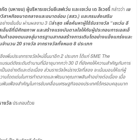
ำกัด
(
มหาชน)
ผู้บริหารเซเว่นอีเลฟเว่น
และเซเว่น
เด
ลิเวอรี่
กล่าวว่า
เซ
ิมวิสาหกิจขนาดกลางและขนาดย่อม
(
สสว.)
และกรมส่งเสริม
อย่างเข้มข้น
ผ่านผลงาน
3
ปี
ล่าสุด
เพื่อค้นหาผู้ได้รับรางวัล
“
เซเว่น อี
สเอ็มอีที่มีศักยภาพ
และสร้างแรงบันดาลใจให้กับผู้ประกอบการเอสเอ็
พสินค้าของตนเองสู่มาตรฐานสากลสร้างการเติบโตอย่างแข็งแกร่งและ
สิ้นจำนวน
20
รางวัล
จากรางวัลทั้งหมด
8
ประเภท
ึงเพิ่มประเภทรางวัลใหม่ขึ้นมาอีก
2
ประเภท
ได้แก่
SME The
บรนด์ดังระดับตำนานที่มีอายุมากกว่า
30
ปี
ที่ยังคงให้ความสำคัญกับการ
ป็นอย่างดีและต่อเนื่อง ส่วนรางวัลใหม่รางวัลที่สอง จะเน้นมอบให้แก่ผู้
่มีความโดดเด่นในการทำตลาดและพัฒนาคุณภาพสินค้าอย่างต่อเนื่อง
เมื่อ
ึ่งเป็นฟันเฟืองสำคัญในการขับเคลื่อนเศรษฐกิจของประเทศได้ครอบคลุมมาก
รางวัล
ประกอบด้วย