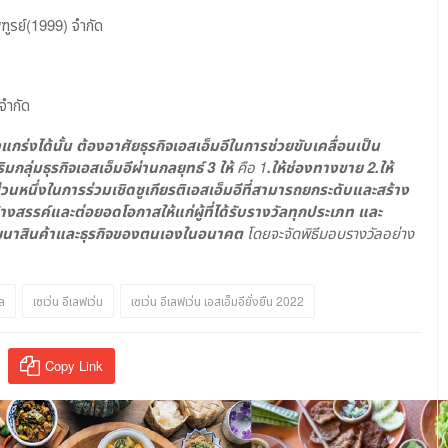
ฑูรย์(1999) จำกัด
ำกัด​
งได้นั้น ต้องอาศัยธุรกิจเอสเอ็มอีในการช่วยขับเคลื่อนเป็น
มกลุ่มธุรกิจเอสเอ็มอีผ่านกลยุทธ์ 3 ให้
คือ 1
.
ให้ช่องทางขาย 2.ให้
วนหนึ่งในการร่วมเชิดชูเกียรติเอสเอ็มอีที่สามารถยกระดับและสร้าง
รสร้างสรรค์และต่อยอดโอกาสให้แก่ผู้ที่ได้รับรางวัลทุกประเภท และ
ัฒนาสินค้าและธุรกิจของตนเองในอนาคต
โดยจะจัดพิธีมอบรางวัลอย่าง
ุล
เซเว่น อีเลฟเว่น
เซเว่น อีเลฟเว่น เอสเอ็มอียั่งยืน 2022
Copy Link