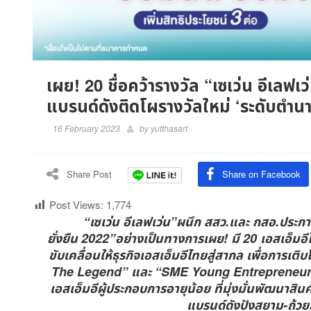
เผย! 20 ชื่อคว้ารางวัล “เซเว่น อีเลฟเว่
แบรนด์ดังติดโผรางวัลใหม่ ‘ระดับตำน
16 February 2023
by
yutthasart
Share Post
Share on Facebook
Post Views:
1,774
“เซเว่น อีเลฟเว่น”ผนึก สสว.และ กสอ.ประกาศรา
ยั่งยืน 2022”อย่างเป็นทางการเผย! มี 20 เอสเอ็มอี
ขับเคลื่อนให้ธุรกิจเอสเอ็มอีไทยสู่สากล เพื่อการเต
The Legend” และ “SME Young Entrepreneur” เชิดชู
เอสเอ็มอีผู้ประกอบการอายุน้อย ที่มุ่งมั่นพัฒนาส
แบรนด์ดังปังสยาม-ถ้วย