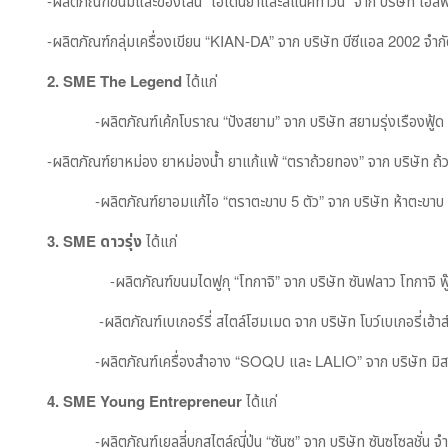
-ผลิตภัณฑ์ขนมและของเล่น “โอเดนย่าและสแนคทาวน์” จาก บริษัท เอสพีอา
-ผลิตภัณฑ์กลุ่มเครื่องเขียน “KIAN-DA” จาก บริษัท บีซีแอล 2002 จำก
2. SME The Legend
ได้แก่
​ -ผลิตภัณฑ์เค้กโบราณ “ปังสยาม” จาก บริษัท สยามรุ่งเรืองฟู้ด แ
-ผลิตภัณฑ์ยาหม่อง ยาหม่องน้ำ ยาแก้แพ้ “ตราถ้วยทอง” จาก บริษัท ถ
​ -ผลิตภัณฑ์ยาอมแก้ไอ “ตราตะขาบ 5 ตัว” จาก บริษัท ห้าตะขาบ (ซ
3. SME
ดาวรุ่ง
ได้แก่
​ -ผลิตภัณฑ์ขนมไดฟูกุ “โทกาจิ” จาก บริษัท ซันฟลาว โทกาจิ ฟู๊ด
-ผลิตภัณฑ์เบเกอร์รี่ สไตล์โฮมเมด จาก บริษัท โบว์เบเกอรี่เฮ้าส์
​ -ผลิตภัณฑ์เครื่องสำอาง “SOQU และ LALIO” จาก บริษัท มิส 
4. SME Young Entrepreneur
ได้แก่
​ -ผลิตภัณฑ์เยลลี่บุกสไตล์​ญี่ปุ่น “ซันซุ” จาก บริษัท ซันซุโซลูชั่น จำ