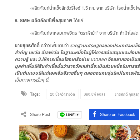
​ -ผลิตภัณฑ์น้ำแข็งลักชัวรี่ไอซ์ 1.5 กก. จาก บริษัท โรงน้ำแข็งไพ
8. SME
ผลิตภัณฑ์เพื่อสุขภาพ
ได้แก่
​ -ผลิตภัณฑ์ยาหอมเทพจิตร “ตราห้าม้า” จาก บริษัท ห้าม้าโอสถ จ
นายยุทธศักดิ์
กล่าวเพิ่มเติมว่า
รากฐานเศรษฐกิจของประเทศจะแข็งแกร่
สำคัญ
เซเว่น อีเลฟเว่น ในฐานะหนึ่งในผู้ให้การสนับสนุนและส่งเสริ
ความรู้ และ 3.ให้การเชื่อมโยงเครือข่าย
มาตลอด
จึงอยากขอเป็นส่
มูลค่าเพิ่มให้สินค้าเชื่อมั่นว่ารางวัลเหล่านี้จะเป็นส่วนหนึ่งในกา
เป็นต้นแบบให้แก่เอสเอ็มอีรายอื่นๆ ตลอดจนคนรุ่นใหม่ในการพ
เป็นทางการเร็วๆ นี้
.
Tags:
20 ชื่อคว้ารางวัล
บมจ.ซีพี ออลล์
ยุทธศักดิ์ ภูมิสุรก
Share Post
Share on Facebook