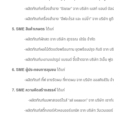
​ -ผลิตภัณฑ์เครื่องสำอาง “Sistar” จาก บริษัท เบสท์ แอนด์ บิลเลี่ย
​ -ผลิตภัณฑ์เครื่องสำอาง “อีฟอะโรส และ แม่จ๋า” จาก บริษัท ยูดี-ดี
5. SME
สินค้าเกษตร
ได้แก่​
​ -ผลิตภัณฑ์ผักสด จาก บริษัท สุวรรณ เอิร์ธ จำกัด
​ -ผลิตภัณฑ์ผลไม้ตัดแต่งพร้อมทาน ชุดพร้อมปรุง กิมจิ จาก บริษั
​ -ผลิตภัณฑ์มะขามแปรรูป แบรนด์ จี๊ดจ๊าดจาก บริษัท 3เอ็ม ฟูด 
6. SME
ผู้ประกอบการชุมชน
ได้แก่
​ -ผลิตภัณฑ์ กิ๊ฟ ยางรัดผม ที่คาดผม จาก บริษัท ออลคิงส์วัน จำก
7. SME
ความคิดสร้างสรรค์
ได้แก่
​ -ผลิตภัณฑ์นมพาสเจอร์ไรส์ “all season” จาก บริษัท เซาท์เทิ
​ -ผลิตภัณฑ์สติ๊กเกอร์หัวหอมออร์แกนิค จาก บริษัท วันเวนเชอร์ 