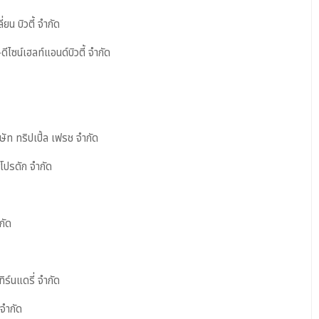
น บิวตี้ จำกัด
ไซน์เฮลท์แอนด์บิวตี้ จำกัด
ท ทริปเปิ้ล เฟรช จำกัด
โปรดัก จำกัด
ัด​
ร์นแดรี่ จำกัด
จำกัด