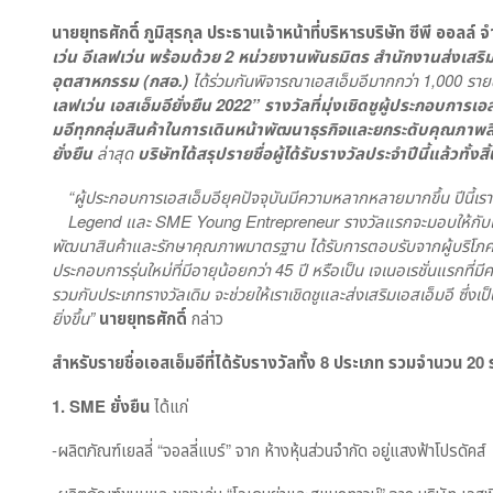
นายยุทธศักดิ์
ภูมิสุรกุล
ประธานเจ้าหน้าที่บริหารบริษัท
ซีพี
ออลล์
จ
เว่น
อีเลฟเว่น
พร้อมด้วย
2
หน่วยงานพันธมิตร
สำนักงานส่งเสร
อุตสาหกรรม
(
กสอ.)
ได้ร่วมกันพิจารณาเอสเอ็มอีมากกว่า
1,000
ราย
เลฟเว่น
เอสเอ็มอียั่งยืน
2022”
รางวัลที่มุ่งเชิดชูผู้ประกอบการเอ
มอีทุกกลุ่มสินค้าในการเดินหน้าพัฒนาธุรกิจและยกระดับคุณภา
ยั่งยืน
ล่าสุด
บริษัทได้สรุปรายชื่อผู้ได้รับรางวัลประจำปีนี้แล้วทั้ง
“
ผู้ประกอบการเอสเอ็มอียุคปัจจุบันมีความหลากหลายมากขึ้น ปีนี้เราจ
Legend
และ
SME Young Entrepreneur
รางวัลแรกจะมอบให้กับแ
พัฒนาสินค้าและรักษาคุณภาพมาตรฐาน
ได้รับการตอบรับจากผู้บริโภคเ
ประกอบการรุ่นใหม่ที่มีอายุน้อยกว่า
45
ปี หรือเป็น เจเนอเรชั่นแรกที
รวมกับประเภทรางวัลเดิม
จะช่วยให้เราเชิดชูและส่งเสริมเอสเอ็มอี ซ
ยิ่งขึ้น”
นายยุทธศักดิ์
กล่าว
สำหรับรายชื่อเอสเอ็มอีที่ได้รับรางวัลทั้ง
8
ประเภท
รวมจำนวน
20
1. SME
ยั่งยืน
ได้แก่
-ผลิตภัณฑ์เยลลี่ “จอลลี่แบร์” จาก ห้างหุ้นส่วนจำกัด อยู่แสงฟ้าโปรดัคส์