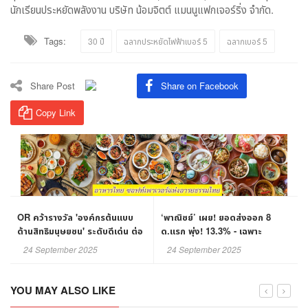
นักเรียนประหยัดพลังงาน บริษัท น้อมจิตต์ แมนนูแฟกเจอร์ริ่ง จำกัด.
Tags:
30 ปี
ฉลากประหยัดไฟฟ้าเบอร์ 5
ฉลากเบอร์ 5
Share Post
Share on Facebook
Copy Link
OR คว้ารางวัล 'องค์กรต้นแบบ
‘พาณิชย์’ เผย! ยอดส่งออก 8
ด้านสิทธิมนุษยชน' ระดับดีเด่น ต่อ
ด.แรก พุ่ง! 13.3% - เฉพาะ
เนื่องเป็นปีที่ 2
ส.ค.68 โต 5.8% ต่อเนื่อง 14
24 September 2025
24 September 2025
ด.ติดต่อกัน
YOU MAY ALSO LIKE