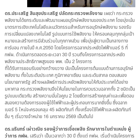
ดร.ประเสริฐ สินสุขประเสริฐ ปลัดกระทรวงพลังงาน
เผยว่า กระทรวง
พลังงานได้ยกระดับและพัฒนาแผนอนุรักษ์พลังงานของประเทศ โดยมุ่งเน้น
มาตรการเชิงเทคโนโลยีและนวัตกรรมสำหรับการอนุรักษ์พลังงาน รองรับ
การเปลี่ยนแปลงเทคโนโลยี รูปแบบการใช้พลังงาน ให้ครอบคลุมทุกกลุ่มเป้า
หมายและสร้างการมีส่วนร่วมในทุกภาคส่วน เพื่อมุ่งสู่ความเป็นกลางทาง
คาร์บอน ภายในปี ค.ศ.2050 โดยโครงการฉลากประหยัดไฟฟ้าเบอร์ 5 ที่
กฟผ. ดำเนินการตลอดระยะเวลา 30 ปี รวมถึงโครงการฉลากประหยัด
พลังงานประสิทธิภาพสูงของ พพ. เป็น 2 โครงการ
ที่ได้รับการยอมรับอย่างกว้างขวาง นับเป็นโครงการต้นแบบด้านการอนุรักษ์
พลังงาน ทั้งในระดับประเทศ ภูมิภาคอาเซียน และระดับสากล ตอบสนอง
นโยบายภาครัฐ สร้างผลลัพธ์การประหยัดพลังงานให้กับประเทศได้อย่าง
มหาศาล กระทรวงพลังงานจึงให้นโยบายในการควบรวมฉลากทั้ง 2 ชนิดเป็น
รูปแบบเดียวกัน สร้างความมั่นใจคูณ 2 โดยยึดการสร้างคุณค่าและเพื่อตอบ
สนองความต้องการของผู้ใช้ไฟฟ้าและผู้ประกอบการมากยิ่งขึ้น ซึ่งฉลาก
เบอร์ 5 ใหม่จะครอบคลุม 45 ผลิตภัณฑ์ ทั้งเครื่องใช้ไฟฟ้าและผลิตภัณฑ์
อื่น ๆ เริ่มวางจำหน่าย 16 มกราคม 2569 เป็นต้นไป
ดร.นรินทร์ เผ่าวณิช รองผู้ว่าการเชื้อเพลิง รักษาการในตำแหน่ง ผู้
ว่าการ กฟผ.
เสริมว่า เป็นเวลากว่า 30 ปี ตั้งแต่ กฟผ. เริ่มดำเนินโครงการ