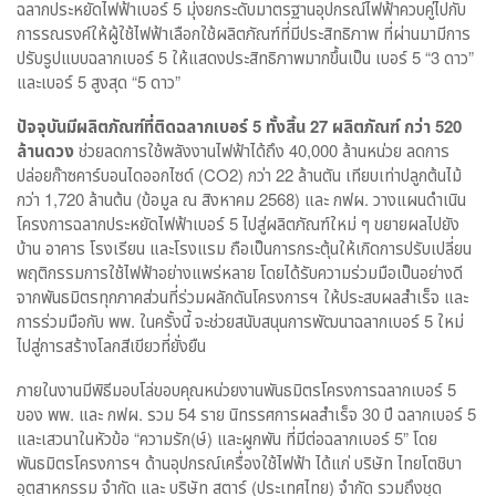
ฉลากประหยัดไฟฟ้าเบอร์ 5 มุ่งยกระดับมาตรฐานอุปกรณ์ไฟฟ้าควบคู่ไปกับ
การรณรงค์ให้ผู้ใช้ไฟฟ้าเลือกใช้ผลิตภัณฑ์ที่มีประสิทธิภาพ ที่ผ่านมามีการ
ปรับรูปแบบฉลากเบอร์ 5 ให้แสดงประสิทธิภาพมากขึ้นเป็น เบอร์ 5 “3 ดาว”
และเบอร์ 5 สูงสุด “5 ดาว”
ปัจจุบันมีผลิตภัณฑ์ที่ติดฉลากเบอร์ 5 ทั้งสิ้น 27 ผลิตภัณฑ์ กว่า 520
ล้านดวง
ช่วยลดการใช้พลังงานไฟฟ้าได้ถึง 40,000 ล้านหน่วย ลดการ
ปล่อยก๊าซคาร์บอนไดออกไซด์ (CO2) กว่า 22 ล้านตัน เทียบเท่าปลูกต้นไม้
กว่า 1,720 ล้านต้น (ข้อมูล ณ สิงหาคม 2568) และ กฟผ. วางแผนดำเนิน
โครงการฉลากประหยัดไฟฟ้าเบอร์ 5 ไปสู่ผลิตภัณฑ์ใหม่ ๆ ขยายผลไปยัง
บ้าน อาคาร โรงเรียน และโรงแรม ถือเป็นการกระตุ้นให้เกิดการปรับเปลี่ยน
พฤติกรรมการใช้ไฟฟ้าอย่างแพร่หลาย โดยได้รับความร่วมมือเป็นอย่างดี
จากพันธมิตรทุกภาคส่วนที่ร่วมผลักดันโครงการฯ ให้ประสบผลสำเร็จ และ
การร่วมมือกับ พพ. ในครั้งนี้ จะช่วยสนับสนุนการพัฒนาฉลากเบอร์ 5 ใหม่
ไปสู่การสร้างโลกสีเขียวที่ยั่งยืน
ภายในงานมีพิธีมอบโล่ขอบคุณหน่วยงานพันธมิตรโครงการฉลากเบอร์ 5
ของ พพ. และ กฟผ. รวม 54 ราย นิทรรศการผลสำเร็จ 30 ปี ฉลากเบอร์ 5
และเสวนาในหัวข้อ “ความรัก(ษ์) และผูกพัน ที่มีต่อฉลากเบอร์ 5” โดย
พันธมิตรโครงการฯ ด้านอุปกรณ์เครื่องใช้ไฟฟ้า ได้แก่ บริษัท ไทยโตชิบา
อุตสาหกรรม จำกัด และ บริษัท สตาร์ (ประเทศไทย) จำกัด รวมถึงชุด