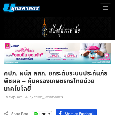
Toggle
navigat
คปภ. ผนึก สศก. ยกระดับระบบประกันภัย
พืชผล – คุ้มครองเกษตรกรไทยด้วย
เทคโนโลยี
9 May 2025
by
admin_yutthasart001
Share Post
Share on Facebook