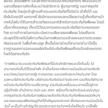
สินไหม ลดข้อพิพาท และสร้างความเชื่อมั่นให้กับเกษตรกร พร้อมเปิดเวที
แลกเปลี่ยนความคิดเห็นระหว่างนักวิชาการ ผู้แทนภาครัฐ และภาคธุรกิจ
ประกันภัย โดยมุ่งเป้าสู่การสร้างระบบประกันภัยที่โปร่งใส เข้าถึงได้ และ
ยั่งยืนในทุกมิติ นอกจากนี้ ยังมีการบรรยายแลกเปลี่ยนความรู้เกี่ยวกับการนำ
เทคโนโลยีมาใช้ในการสำรวจภัยธรรมชาติสำหรับการประกันภัยพืชผล โดยมี
เนื้อหาที่ครอบคลุม ตั้งแต่วิวัฒนาการของระบบประกันภัยการเกษตรของ
ไทย ความท้าทายในการประเมินความเสียหายของพืชผล ไปจนถึงการ
ประยุกต์ใช้เทคโนโลยีดาวเทียมในการพัฒนาแบบจำลองและการตรวจสอบ
ภัยธรรมชาติ ในพื้นที่เพาะปลูก ซึ่งเป็นโอกาสใหม่ที่สามารถนำมาใช้เป็น
รากฐานของการออกแบบผลิตภัณฑ์ประกันภัยพืชผลที่ตอบโจทย์เกษตรกร
ไทยได้อย่างแท้จริง
“
การพัฒนาระบบประกันภัยพืชผลที่มีประสิทธิภาพและยั่งยืนนั้น ไม่
สามารถเกิดขึ้นได้โดยลำพัง จำเป็นต้องอาศัยความร่วมมืออย่างจริงจัง
ระหว่างหน่วยงานภาครัฐ ภาคเอกชน และองค์กรระหว่างประเทศ โดย
เฉพาะบริษัทประกันภัย บริษัทประกันภัยต่อต่างประเทศ รวมถึงบริษัทนาย
หน้าประกันภัยที่มีความเชี่ยวชาญ ร่วมกันขับเคลื่อนแนวทางนี้ไปสู่การ
ปฏิบัติจริง สำนักงาน คปภ.และ สศก. พร้อมที่จะผลักดันและสนับสนุน
ภาคธุรกิจประกันภัยในการพัฒนาผลิตภัณฑ์ประกันภัยพืชผลชนิดใหม่ๆ
และครอบคลุมพืชเศรษฐกิจที่สำคัญของประเทศ ซึ่งกรอบความร่วมมือใน
วันนี้ จะเป็นก้าวสำคัญที่จะจุดประกายการนำเทคโนโลยีใหม่ๆ มาใช้เพื่อ