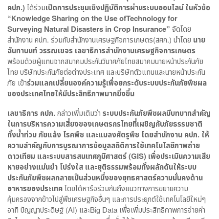
คปภ.)
ได้ร่วม
เปิดการประชุมเชิงปฏิบัติการผ่านระบบออนไลน์ ในหัวข้อ
“
Knowledge Sharing on the Use ofTechnology for
Surveying Natural Disasters in Crop Insurance”
จัดโดย
สำนักงาน คปภ. ร่วมกับสำนักงานเศรษฐกิจการเกษตร(สศก.) นำโดย
นาย
ฉันทานนท์ วรรณเขจร
เลขาธิการสำนักงานเศรษฐกิจการเกษตร
พร้อมด้วยผู้แทนจากสมาคมประกันวินาศภัยไทยสมาคมนายหน้าประกันภัย
ไทย บริษัทประกันภัยต่อต่างประเทศ และบริษัทตัวแทนและนายหน้าประกัน
ภัย เข้า
ร่วมแลกเปลี่ยนองค์ความรู้เพื่อยกระดับระบบประกันภัยพืชผล
ของประเทศไทยให้มีประสิทธิภาพมากยิ่งขึ้น
เลขาธิการ คปภ.
กล่าวเพิ่มเติมว่า
ระบบประกันภัยพืชผลมีบทบาทสำคัญ
ในการบริหารความเสี่ยงของเกษตรกรไทยที่เผชิญกับภัยธรรมชาติ
ทั้งน้ำท่วม ภัยแล้ง โรคพืช และแมลงศัตรูพืช โดยสำนักงาน คปภ. ให้
ความสำคัญกับการบูรณาการข้อมูลสถิติการใช้เทคโนโลยีภาพถ่าย
ดาวเทียม และระบบสารสนเทศภูมิศาสตร์ (
GIS)
เพื่อประเมินความเสีย
หายอย่างแม่นยำ โปร่งใส และยุติธรรมพร้อมทั้งผลักดันให้ระบบ
ประกันภัยพืชผลกลายเป็นส่วนหนึ่งของยุทธศาสตร์ความมั่นคงด้าน
อาหารของประเทศ
โดยได้หารือร่วมกันถึงแนวทางการขยายความ
คุ้มครองจากข้าวไปสู่พืชเศรษฐกิจอื่นๆ และการประยุกต์ใช้เทคโนโลยีใหม่ๆ
อาทิ ปัญญาประดิษฐ์ (AI) และBig Data เพื่อเพิ่มประสิทธิภาพการจ่ายค่า