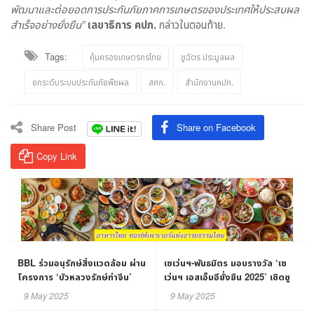
พัฒนาและต่อยอดการประกันภัยภาคการเกษตรของประเทศให้ประสบผล
สำเร็จอย่างยั่งยืน”
เลขาธิการ คปภ.
กล่าวในตอนท้าย.
Tags:
คุ้มครองเกษตรกรไทย
ชูฉัตร ประมูลผล
ยกระดับระบบประกันภัยพืชผล
สศก.
สำนักงานคปภ.
Share Post
Share on Facebook
Copy Link
BBL ร่วมอนุรักษ์สิ่งแวดล้อม ผ่าน
เซเว่นฯ-พันธมิตร มอบรางวัล ‘เซ
โครงการ ‘บัวหลวงรักษ์ท่าจีน’
เว่นฯ เอสเอ็มอียั่งยืน 2025’ เชิดชู
เอสเอ็มอีศักยภาพ
9 May 2025
9 May 2025