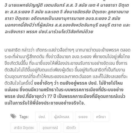
3 นายแพทย์บัญญัติ เจตนจันทร์ ส.ส. 3 สมัย เขต 4 นายธารา ปิตุเต
ชะ ส.ส.ระยอง 5 สมัย และเขต 5 ส่งนายฉัตรชัย ปิตุเตชะ ลูกชายนาย
ธารา ปิตุเตชะ อดีตเคยเป็นเลขานุการนายก อบจ.ระยอง 2 สมัย
นอกจากนี้ยังมีว่าที่ผู้สมัคร ส.ส.ของจังหวัดจันทบุรี ชลบุรี ตราด และ
ฉะเชิงเทรา พรรค ปชป.มาร่วมโชว์วิสัยทัศน์ด้วย
นายสาธิต กล่าวว่า เกิดกระแสข่าวลือต่างๆ มากมายว่าตนจะย้ายพรรค ตลอด
ระยะที่ผ่านมารู้สึกกดดัน ทั้งข่าวลือนายก อบจ.ระยอง พี่ชายตนไปอยู่เพื่อไทย
จึงเกิดวันนี้ขึ้น ที่จะมาชี้แจงให้พี่น้องประชาชนรับทราบอย่างชัดเจน ซึ่งการ
ตัดสินใจไม่ได้ขึ้นอยู่กับตนแต่เพียงผู้เดียว ขึ้นอยู่กับทีมสาธิตที่เป็นทีมงาน
ร่วมอุดมการณ์ที่จะทำให้คนระยองและภาคตะวันออก และก็ไม่ลังเลเลยที่จะ
ตัดสินใจในครั้งนี้
ขอย้ำชัดๆ ว่า ตนยังอยู่พรรค ปชป. ไม่ย้ายไปไหน
แน่นอน ซึ่งตนมีความศรัทธาในระบบพรรคการเมืองที่มีระบบอย่าง
พรรค ปชป.ที่มีอายุกว่า 77 ปี เป็นพรรคการเมืองที่มีอุดมการณ์แน่ว
แน่ในการรับใช้พี่น้องประชาชนอย่างจริงใจ.
Tags:
ปชป.
ผู้สมัครสส.
ระยอง
ศรัทธา
สาธิต ปิตุเตชะ
อุดมการณ์
เปิดตัว