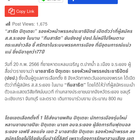
Copy Link
Post Views:
1,675
“สาธิต ปิตุเตชะ” รองหัวหน้าพรรคประชาธิปัตย์ เปิดตัวว่าที่ผู้สมัคร
ส.ส.ระยอง ในนาม “ทีมสาธิต” ยันยังอยู่ ปชป.ไม่หนีไปไหนตาม
กระแสข่าวลือ ชี้ ศรัทธาในระบบพรรคการเมือง ที่มีอุดมการณ์แน่ว
แน่ ซึ่งมีอายุกว่า77ปี
วันที่ 20 ก.พ. 2566 ที่ชายหาดแหลมเจริญ ต.ปากน้ำ อ.เมือง จ.ระยอง ผู้
สื่อข่าวรายงานว่า
นายสาธิต ปิตุเตชะ รองหัวหน้าพรรคประชาธิปัตย์
(ปชป.)
ซึ่งเป็นผู้ดูแลการเลือกตั้ง 8 จังหวัดภาคตะวันออกของพรรค ได้เปิด
ตัวว่าที่ผู้สมัคร ส.ส.ระยอง ในนาม
“ทีมสาธิต”
โดยได้ให้ว่าที่ผู้สมัครแนะนำ
ตัวและแสดงวิสัยทัศน์บนเวที ท่ามกลางประชาชนจากจังหวัดระยอง ชลบุรี
ฉะเชิงเทรา จันทบุรี และตราด เดินทางมาร่วมงาน ประมาณ 800 คน
โดยเขตเลือกตั้งที่ 1 ได้ส่งนายพศิน ปิตุเตชะ นักการเมืองรุ่นใหม่
หลานชายนายปิยะ ปิตุเตชะ นายก อบจ.ระยอง ผู้จัดการทีมฟุตบอล
ระยอง เอฟซี ลงแข่ง เขต 2 นายสาธิต ปิตุเตชะ รองหัวหน้าพรรค ลง
สมัครโดยไม่ได้ขยับขึ้นปาร์ตี้ลิสต์ เพราะต้องการรักษาฐานเสียง เขต