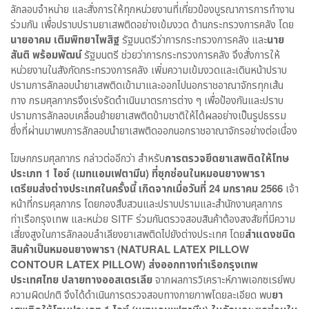
ลักลอบจำหน่าย และสั่งการให้ทุกหน่วยงานที่เกี่ยวข้องบูรณาการการทำงาน
ร่วมกัน เพื่อปราบปรามยาเสพติดอย่างเข้มงวด ด้านกระทรวงการคลัง โดย
นายอาคม เติมพิทยาไพสิฐ
รัฐมนตรีว่าการกระทรวงการคลัง และ
นาย
สันติ พร้อมพัฒน์
รัฐมนตรี ช่วยว่าการกระทรวงการคลัง จึงสั่งการให้
หน่วยงานในสังกัดกระทรวงการคลัง เพิ่มความเข้มงวดและเดินหน้าปราบ
ปรามการลักลอบนำยาเสพติดเข้ามาและออกไปนอกราชอาณาจักรทุกเส้น
ทาง กรมศุลกากรจึงเร่งรัดดำเนินมาตรการต่าง ๆ เพื่อป้องกันและปราบ
ปรามการลักลอบเคลื่อนย้ายยาเสพติดข้ามชาติให้ได้ผลอย่างเป็นรูปธรรม
ซึ่งที่ผ่านมาพบการลักลอบนำยาเสพติดออกนอกราชอาณาจักรอย่างต่อเนื่อง
โฆษกกรมศุลกากร กล่าวต่ออีกว่า สำหรับ
การตรวจยึดยาเสพติดให้โทษ
ประเภท
1
ไอซ์ (เมทแอมเฟตามีน) ที่ซุกซ่อนในหมอนยางพารา
เตรียมส่งต่างประเทศในครั้งนี้ เกิดจากเมื่อวันที่
24
มกราคม
2566
เจ้า
หน้าที่กรมศุลกากร โดยกองสืบสวนและปราบปรามและสำนักงานศุลกากร
ท่าเรือกรุงเทพ และหน่วย SITF ร่วมกันตรวจสอบสินค้าต้องสงสัยที่มีความ
เสี่ยงสูงในการลักลอบลำเลียงยาเสพติดไปยังต่างประเทศ โดย
สำแดงชนิด
สินค้าเป็นหมอนยางพารา (
NATURAL LATEX PILLOW
CONTOUR LATEX PILLOW)
ส่งออกทางท่าเรือกรุงเทพ
ประเทศไทย ปลายทางออสเตรเลีย
จากผลการวิเคราะห์ภาพเอกซเรย์พบ
ความผิดปกติ จึงได้ดำเนินการตรวจสอบทางกายภาพโดยละเอียด พบ
ยา