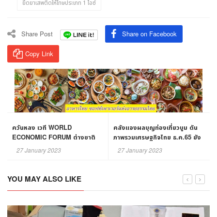
ยึดยาเสพติดให้โทษประเภท 1 ไอซ์
Share Post
Share on Facebook
Copy Link
ควันหลง เวที WORLD
คลังแจงผลบุญท่องเที่ยวบูม ดัน
ECONOMIC FORUM ต่างชาติ
ภาพรวมเศรษฐกิจไทย ธ.ค.65 ยัง
ยก ระบบสาธารณสุขไทย สุดแกร่ง!
แกร่ง
27 January 2023
27 January 2023
YOU MAY ALSO LIKE