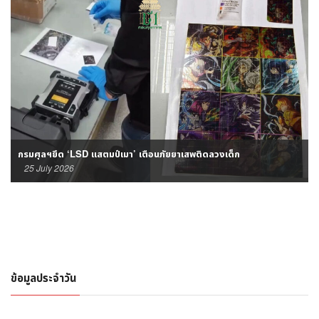
กรมศุลฯยึด ‘LSD แสตมป์เมา’ เตือนภัยยาเสพติดลวงเด็ก​
25 July 2026
ข้อมูลประจำวัน