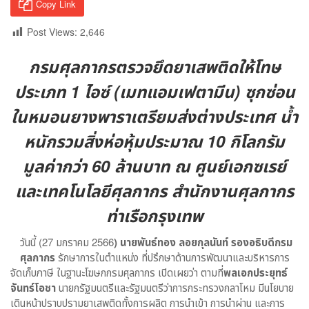
Copy Link
Post Views:
2,646
กรมศุลกากรตรวจยึดยาเสพติดให้โทษ
ประเภท 1 ไอซ์ (เมทแอมเฟตามีน) ซุกซ่อน
ในหมอนยางพาราเตรียมส่งต่างประเทศ น้ำ
หนักรวมสิ่งห่อหุ้มประมาณ 10 กิโลกรัม
มูลค่ากว่า 60 ล้านบาท ณ ศูนย์เอกซเรย์
และเทคโนโลยีศุลกากร สำนักงานศุลกากร
ท่าเรือกรุงเทพ
วันนี้ (27 มกราคม 2566
)
นายพันธ์ทอง ลอยกุลนันท์ รองอธิบดีกรม
ศุลกากร
รักษาการในตำแหน่ง ที่ปรึกษาด้านการพัฒนาและบริหารการ
จัดเก็บภาษี ในฐานะโฆษกกรมศุลกากร เปิดเผยว่า ตามที่
พลเอกประยุทธ์
จันทร์โอชา
นายกรัฐมนตรีและรัฐมนตรีว่าการกระทรวงกลาโหม มีนโยบาย
เดินหน้าปราบปรามยาเสพติดทั้งการผลิต การนำเข้า การนำผ่าน และการ