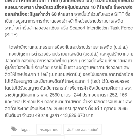
เสพติดให้โทษประเภท
1
ไอซ์ (เมทแอมเฟตามีน) ในลักษณะซุกซ่อนใน
หมอนยางพารา น้ำหนักรวมสิ่งห่อหุ้มประมาณ
10
กิโลกรัม ซึ่งหากส่ง
ออกสำเร็จจะมีมูลค่ากว่า
60
ล้านบาท
จากนั้นได้ร่วมกับหน่วย SITF ซึ่ง
เป็นการบูรณาการการทำงานของเจ้าหน้าที่หน่วยปราบปรามยาเสพติด
ระหว่างท่าเรือสากลของอาเซียน หรือ Seaport Interdiction Task Force
(SITF)
โดยสำนักงานคณะกรรมการป้องกันและปราบปรามยาเสพติด (ป.ป.ส.)
กองบัญชาการตำรวจปราบปรามยาเสพติด (บช.ปส.) และศูนย์รักษาความ
ปลอดภัย กองบัญชาการกองทัพไทย (ศรภ.) ตรวจยึดพร้อมทั้งขยายผลหา
ผู้เกี่ยวข้องเป็นที่เรียบร้อย กรณีนี้เป็นความผิดฐานพยายามส่งออกยาเสพ
ติดให้โทษประเภท 1 ไอซ์ (เมทแอมเฟตามีน) ออกไปนอกราชอาณาจักรโดย
ไม่ได้รับอนุญาต และมียาเสพติดให้โทษประเภท 1 (ไอซ์) ไว้ในครอบครอง
โดยไม่ได้รับอนุญาต อันเป็นการกระทำเพื่อการค้า ซึ่งเป็นความผิดตาม พระ
ราชบัญญัติศุลกากร พ.ศ. 2560 มาตรา 244 ประกอบมาตรา 252, 166
และ 167 ประกอบประมวลกฎหมายยาเสพติด สำหรับสถิติการจับกุมยาเสพ
ติดทั่วประเทศ ปีงบประมาณ 2566 กรมศุลกากร ตั้งแต่ 1 ตุลาคม 2565
เป็นต้นมา จำนวน 49 ราย มูลค่า 413,829,670 บาท.
Tags:
กรมศุลกากร
พันธ์ทอง ลอยกุลนันท์