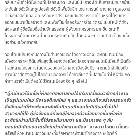
กลับมาฟื้นตัวได้ในช่วงที่มีโรคระบาด และในปีนี้ เราจะได้เห็นการเปิดขายบ้าน
ระดับลักซ์ชัวรี่และซูเปอร์ลักซ์ชัวรี่เพิ่มขึ้นอีก เช่น แกรนด์ บางกอก บูเลอวาร์
ด ของเอสซี แอสเสท หรือนาราสิริ ของแสนสิริ บรรดาบ้านหรูที่ได้รับการ
ออกแบบมาเป็นอย่างดีและมีฟังก์ชันที่รองรับการใช้ชีวิตรูปแบบใหม่ได้ดีจะ
ส่งผลให้ผู้ซื้อนิยมซื้อบ้านจัดสรรจากผู้พัฒนาโครงการมากขึ้น ขณะที่
โครงการบ้านแนวราบในตลาดระดับเริ่มต้น โดยเฉพาะทาวน์เฮาส์ กำลังแย่ง
ชิงส่วนแบ่งตลาดกับ
คอนโดมิเนียมระดับกลางในย่านรอบนอกใจกลางเมืองและย่านชานเมือง
เนื่องจากราคาที่ดินเพิ่มสูงขึ้นอย่างต่อเนื่อง โครงการคอนโดมิเนียมที่เปิดตัว
ใหม่หลายโครงการในย่านรอบนอกใจกลางเมืองจึงมีราคาขายใกล้เคียงกับ
ทาวน์เฮาส์ที่ตั้งอยู่ไม่ไกลกัน นอกจากนี้ ด้วยวิถีชีวิตที่เปลี่ยนไปทำให้ผู้ซื้อเกิด
คำถามว่าจำเป็นต้องใช้ชีวิตในเมืองจริง ๆ หรือไม่
“ผู้ที่มีแนวโน้มซื้อที่พักอาศัยหลายคนได้ปรับเปลี่ยนมีวิธีการทำงาน
เป็นรูปแบบใหม่
มีงานอดิเรกใหม่ ๆ และวางแผนที่จะสร้างครอบครัว
ซึ่งสิ่งเหล่านี้ต่างต้องอาศัยพื้นที่แบบที่คอนโดมิเนียมทั่วไปไม่
สามารถให้ได้
ผู้ซื้อจึงยินดีที่จะอยู่ไกลจากตัวเมืองมากขึ้นเพื่อพัก
อาศัยในบ้านที่มีพื้นที่ใช้สอยที่มากกว่า และมีราคาพอ ๆ กับ
คอนโดมิเนียมขนาดเล็กในย่านใจกลางเมือง”
นางสาวโชติกา ทั้งศิริ
ทรัพย์
หัวหน้าแผนกวิจัยและที่ปรึกษาการพัฒนาโครงการ ซีบีอาร์อี