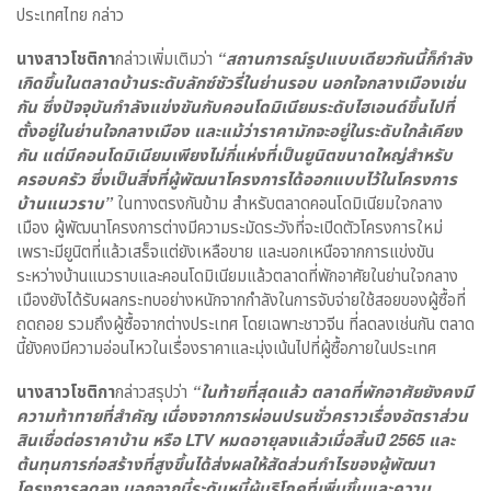
ประเทศไทย กล่าว
นางสาวโชติกา
กล่าวเพิ่มเติมว่า
“สถานการณ์รูปแบบเดียวกันนี้ก็กำลัง
เกิดขึ้นในตลาดบ้านระดับลักซ์ชัวรี่ในย่านรอบ นอกใจกลางเมืองเช่น
กัน
ซึ่งปัจจุบันกำลังแข่งขันกับคอนโดมิเนียมระดับไฮเอนด์ขึ้นไปที่
ตั้งอยู่ในย่านใจกลางเมือง และแม้ว่าราคามักจะอยู่ในระดับใกล้เคียง
กัน แต่มีคอนโดมิเนียมเพียงไม่กี่แห่งที่เป็นยูนิตขนาดใหญ่สำหรับ
ครอบครัว
ซึ่งเป็นสิ่งที่ผู้พัฒนาโครงการได้ออกแบบไว้ในโครงการ
บ้านแนวราบ”
ในทางตรงกันข้าม สำหรับตลาดคอนโดมิเนียมใจกลาง
เมือง ผู้พัฒนาโครงการต่างมีความระมัดระวังที่จะเปิดตัวโครงการใหม่
เพราะมียูนิตที่แล้วเสร็จแต่ยังเหลือขาย และนอกเหนือจากการแข่งขัน
ระหว่างบ้านแนวราบและคอนโดมิเนียมแล้วตลาดที่พักอาศัยในย่านใจกลาง
เมืองยังได้รับผลกระทบอย่างหนักจากกำลังในการจับจ่ายใช้สอยของผู้ซื้อที่
ถดถอย รวมถึงผู้ซื้อจากต่างประเทศ โดยเฉพาะชาวจีน ที่ลดลงเช่นกัน ตลาด
นี้ยังคงมีความอ่อนไหวในเรื่องราคาและมุ่งเน้นไปที่ผู้ซื้อภายในประเทศ
นางสาวโชติกา
กล่าวสรุปว่า
“ในท้ายที่สุดแล้ว ตลาดที่พักอาศัยยังคงมี
ความท้าทายที่สำคัญ
เนื่องจากการผ่อนปรนชั่วคราวเรื่องอัตราส่วน
สินเชื่อต่อราคาบ้าน หรือ
LTV
หมดอายุลงแล้วเมื่อสิ้นปี 2565
และ
ต้นทุนการก่อสร้างที่สูงขึ้นได้ส่งผลให้สัดส่วนกำไรของผู้พัฒนา
โครงการลดลง นอกจากนี้ระดับหนี้ผู้บริโภคที่เพิ่มขึ้นและความ