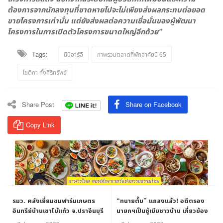
ต้องการจากนักลงทุนที่ขาดหายไปจะไม่เพียงส่งผลกระทบต่อยอด
ขายโครงการเท่านั้น แต่ยังส่งผลต่อความเชื่อมั่นของผู้พัฒนา
โครงการในการเปิดตัวโครงการขนาดใหญ่อีกด้วย”
Tags:
ซีบีอาร์อี
ภาพรวมตลาดที่พักอาศัยปี 65
โชติกา ทั้งศิริทรัพย์
Share Post
Share on Facebook
Copy Link
รมว. คลังเยี่ยมชมฟาร์มเกษตร
“ทนายตั้ม” แถลงแล้ว! อดีตรอง
อินทรีย์บ้านเขาไม้แก้ว จ.ปราจีนบุรี
นายกฯเป็นชู้เมียชาวบ้าน เกี่ยวข้อง
￼
กับมหาดไทย ชอบตีกอล์ฟ