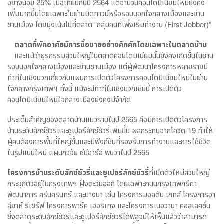
อย่างน้อย 25% เมื่อเทียบกับปี 2564 แต่จำนวนคอนโดมิเนียมใหม่ยังคง
เพิ่มมากขึ้นโดยเฉพาะในย่านมิดทาวน์หรือรอบนอกใจกลางเมืองและย่าน
ชานเมือง โดยมุ่งเน้นไปที่ตลาด “กลุ่มคนที่เพิ่งเริ่มทำงาน (First Jobber)”
ตลาดที่พักอาศัยมีการซื้อขายอย่างคึกคักโดยเฉพาะในตลาดบ้าน
และแม้ว่าธุรกรรมส่วนใหญ่ในตลาดคอนโดมิเนียมนั้นยังคงเกิดขึ้นในย่าน
รอบนอกใจกลางเมืองและย่านชานเมือง แต่ผู้พัฒนาโครงการหลายรายมี
ท่าทีในเชิงบวกเกี่ยวกับแผนการเปิดตัวโครงการคอนโดมิเนียมใหม่ในย่าน
ใจกลางกรุงเทพฯ ทั้งนี้ แม้จะมีท่าทีในเชิงบวกเช่นนี้ การเปิดตัว
คอนโดมิเนียมใหม่ใจกลางเมืองยังคงมีจำกัด
ประเด็นสำคัญของตลาดบ้านแนวราบในปี 2565 คือมีการเปิดตัวโครงการ
บ้านระดับลักซ์ชัวรี่และซูเปอร์ลักซ์ชัวรี่เพิ่มขึ้น ผลกระทบจากโควิด-19 ทำให้
ผู้คนต้องการพื้นที่ใหญ่ขึ้นและมีฟังก์ชันที่รองรับการทำงานและการใช้ชีวิต
ในรูปแบบใหม่ แผนกวิจัย ซีบีอาร์อี พบว่าในปี 2565
โครงการบ้านระดับลักซ์ชัวรี่และซูเปอร์ลักซ์ชัวรี่
ที่เปิดตัวใหม่ส่วนใหญ่
กระจุกตัวอยู่ในกรุงเทพฯ ฝั่งตะวันออก โดยเฉพาะถนนกรุงเทพกรีฑา
พัฒนาการ ศรีนครินทร์ และบางนา เช่น โครงการมอลตัน เกทส์ โครงการอา
ลียาห์ รีเซิร์ฟ โครงการพาร์ค เฮอริเทจ และโครงการเนอวานา คอลเลคชั่น
ซึ่งตลาดระดับลักซ์ชัวรี่และซูเปอร์ลักซ์ชัวรี่ได้พิสูจน์ให้เห็นแล้วว่าสามารถ