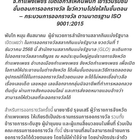
จ.กำแพงเพชร เปิดโอกาสให้คนพื้นที่ เข้าร่วมรับชม
ขั้นตอนการออกรางวัล โชว์ความโปร่งใสในขั้นตอน
– กระบวนการออกรางวัล ตามมาตรฐาน ISO
9001:2015
พันโท หนุน ศันสนาคม ผู้อำนวยการสำนักงานสลากกินแบ่งรัฐบาล
เปิดเผยว่า
ในการออกรางวัลสลากกินแบ่งรัฐบาล งวดวันที่
1
ธันวาคม 2568 นี้ สำนักงานสลากกินแบ่งรัฐบาล
(
GLO)
จะเดินทาง
ไปออกรางวัลสลากสัญจร ณ หอประชุมใหญ่ศูนย์ราชการจังหวัด
กำแพงเพชร อำเภอเมืองกำแพงเพชร จังหวัดกำแพงเพชร เพื่อเปิด
โอกาสให้ประชาชนในต่างจังหวัด ได้เห็นขั้นตอนและวิธีการตลอดจน
อุปกรณ์ที่ใช้ในการออกรางวัลด้วยตนเอง จะได้ไม่หลงเชื่อข่าวลือ
เรื่องเลขเด็ด เลขหลุด เลขล็อกจากกลุ่มมิจฉาชีพที่ทำการหลอกลวง
ต้มตุ๋น ผ่านทางสังคมออนไลน์ และการส่งจดหมายแอบอ้างว่า
สามารถให้ตัวเลขที่จะออกรางวัลได้
สำหรับการออกรางวัลครั้งนี้
นายชาธิป รุจนเสรี ผู้ว่าราชการจังหวัด
กำแพงเพชร ให้เกียรติเป็นประธานกรรมการออกรางวัล
รวมทั้ง
ข้าราชการระดับสูง ผู้นำชุมชน และผู้แทนสื่อมวลชนในพื้นที่ ร่วมเป็น
คณะกรรมการออกรางวัล
ทั้งนี้
ประชาชนที่สนใจสามารถเข้าชมการ
ออกรางวัลได้ด้วยตนเอง โดยไม่มีค่าใช้จ่าย โดยนำบัตรประจำตัว