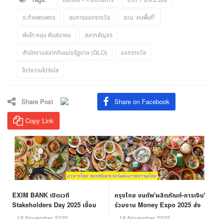
จ.กำแพงเพชร
ชมการออกรางวัล
ชวน ‘คนพื้นที่’
พันโท หนุน ศันสนาคม
สลากสัญจร
สำนักงานสลากกินแบ่งรัฐบาล (GLO)
ออกรางวัล
โชว์ความโปร่งใส
Share Post
Share on Facebook
Copy Link
EXIM BANK เปิดเวที
กรุงไทย ขนทัพ'ผลิตภัณฑ์-การเงิน'
Stakeholders Day 2025 เชื่อม
ร่วมงาน Money Expo 2025 ส่ง
โอกาส–ยกระดับผู้ส่งออกไทย
ท้ายปี 20-23 พ.ย.นี้
18 November 2025
18 November 2025