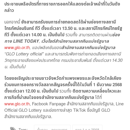
ประชาชนหรือบัตรที่ทางราชการออกให้แสดงต่อเจ้าหน้าที่ในวันดัง
กล่าว
นอกจากนี้
ยังสามารถรับชมการถ่ายทอดสดได้ผ่านช่องทางสถานี
โทรทัศน์อมรินทร์ ทีวี ตั้งแต่เวลา
13.50 น. และสถานีโทรทัศน์ไทยรัฐ
ทีวี ตั้งแต่เวลา 14.00 น. เป็นต้นไป
รวมทั้ง
สามารถติดตามผ่าน
ช่อง
ทาง
LINE TODAY
,
เว็บไซต์สำนักงานสลากกินแบ่งรัฐบาล
www.glo.or.th
, แอปพลิเคชันของ
สำนักงานสลากกินแบ่งรัฐบาล
“GLO Lottery official” และสามารถรับฟังการถ่ายทอดเสียงทางสถานี
วิทยุกระจายเสียงแห่งประเทศไทย กรมประชาสัมพันธ์ ตั้งแต่เวลา 14.30
น. เป็นต้นไป
โดยขอเชิญประชาชนชาวจังหวัดกำแพงเพชรและจังหวัดใกล้เคียง
ร่วมชมการออกรางวัลสลากสัญจรครั้งนี้ได้ในวันที่
1 ธันวาคม 2568
ตั้งแต่เวลา 12.00 น. เป็นต้นไป
รวมทั้ง
ติดตามความเคลื่อนไหวและ
ภารกิจที่น่าสนใจของสำนักงานสลากกินแบ่งรัฐบาล
ได้ที่
www.glo.or.th
, Facbook Fanpage สำนักงานสลากกินแบ่งรัฐบาล, Line
Official GLO Lottery และช่องทางล่าสุด TikTok ชื่อบัญชี GLO
สำนักงานสลากกินแบ่งรัฐบาล.
Tags:
ขั้นตอน – กระบวนการ
งวด 1 ธ.ค.2568