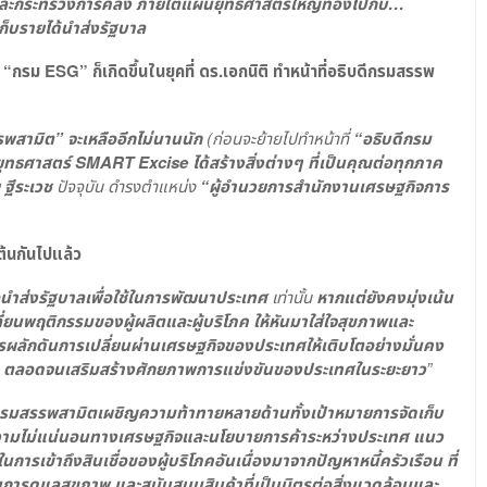
ละกระทรวงการคลัง ภายใต้แผนยุทธศาสตร์ใหญ่ที่อิงไปกับ…
ก็บรายได้นำส่งรัฐบาล
น “กรม
ESG” ก็เกิดขึ้นในยุคที่ ดร.เอกนิติ ทำหน้าที่อธิบดีกรมสรรพ
พสามิต” จะเหลืออีกไม่นานนัก
(ก่อนจะย้ายไปทำหน้าที่
“อธิบดีกรม
ยุทธศาสตร์
SMART Excise ได้สร้างสิ่งต่างๆ ที่เป็นคุณต่อทุกภาค
 ฐีระเวช
ปัจจุบัน ดำรงตำแหน่ง
“ผู้อำนวยการสำนักงานเศรษฐกิจการ
ต้นกันไปแล้ว
พื่อนำส่งรัฐบาลเพื่อใช้ในการพัฒนาประเทศ
เท่านั้น
หากแต่ยังคงมุ่งเน้น
ยนพฤติกรรมของผู้ผลิตและผู้บริโภค ให้หันมาใส่ใจสุขภาพและ
การผลักดันการเปลี่ยนผ่านเศรษฐกิจของประเทศให้เติบโตอย่างมั่นคง
ล้อม ตลอดจนเสริมสร้างศักยภาพการแข่งขันของประเทศในระยะยาว
”
รมสรรพสามิตเผชิญความท้าทายหลายด้านทั้งเป้าหมายการจัดเก็บ
มไม่แน่นอนทางเศรษฐกิจและนโยบายการค้าระหว่างประเทศ แนว
นการเข้าถึงสินเชื่อของผู้บริโภคอันเนื่องมาจากปัญหาหนี้ครัวเรือน ที่
การดูแลสุขภาพ และสนับสนุนสินค้าที่เป็นมิตรต่อสิ่งแวดล้อมและ