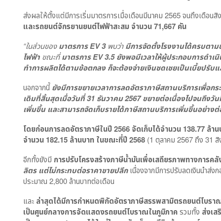
ส่งผลให้ตั้งแต่มีการเริ่มมาตรการเมื่อเดือนมีนาคม 2565 จนถึงเดือน
และรถยนต์จักรยานยนต์ไฟฟ้าสะสม จำนวน 71,667 คัน
“ในส่วนของ
มาตรการ
EV 3
พบว่า
มีการจัดตั้งโรงงานได้ครบตามข
ไฟฟ้า
ขณะที่
มาตรการ
EV 3.5 ยังพอมีเวลาให้ผู้ประกอบการดำเน
ทำการผลิตได้ตามข้อตกลง ก็จะต้องจ่ายเงินชดเชยเป็นเบี้ยปรับแ
นอกจากนี้
ยังมีการขยายเวลาการลดอัตราภาษีสถานบริการเพื่อกระต
เดิมที่สิ้นสุดเมื่อวันที่ 31 ธันวาคม 2567 ขยายต่อเนื่องไปจนถึง
เพิ่มขึ้น และสามารถจัดเก็บรายได้ภาษีสถานบริการเพิ่มขึ้นอย่างต่อ
โดยก่อนการลดอัตราภาษีในปี
2566 จัดเก็บได้จำนวน 138.77 ล้านบ
จำนวน 182.15 ล้านบาท ในขณะที่ปี 2568
(1 ตุลาคม 2567 ถึง 31 
อีกทั้งยังมี
การปรับโครงสร้างภาษีน้ำมันเพื่อเสถียรภาพทางการคลั
ลิตร แต่ไม่กระทบต่อราคาขายปลีก
เนื่องจากมีการปรับลดเงินนำส่งกอง
ประมาณ 2,800 ล้านบาทต่อเดือน
และ
ล่าสุดได้มีการกำหนดพิกัดอัตราภาษีสรรพสามิตรถยนต์โบราณข
เป็นศูนย์กลางการจัดแสดงรถยนต์โบราณในภูมิภาค
รวมทั้ง
ส่งเส