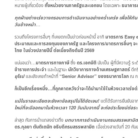
หมายผู้เกี่ยวข้อง
ทั้งหน่วยงานภาครัฐและเอกชน
โดยเฉพาะ
ธนาคาร
ทุกฝ่ายต่างเร่งวางกรอบการดำเนินงานอย่างคร่ำเคร่ง เพื่อให้ทั
วันข้างหน้า
…
รวมถึงโครงการอื่นๆ ที่เคยตกเป็นข่าวก่อนหน้านี้ อาทิ
มาตรการ
Easy e
ประมาณและการลงทุนของภาครัฐ และโครงการ/มาตรการอื่นๆ จะเสร
ไทย ในช่วงปลายปีนี้ ต่อเนื่องถึงต้นปี 2569
แน่นอนว่า…
มาตรการทางภาษี
ซึ่ง
ดร.เอกนิติ
นับเป็น ผู้ที่มีความรู
ข้าราชการประจำ
และในฐานะ
นักวิชาการทางด้านเศรษฐศาสตร์
ดีก
ยุโรป
และยังเคยทำหน้าที่
“
Senior Advisor” ของธนาคารโลก
ณ กร
ก็เป็นอีกเรื่องหนึ่ง…ที่ถูกคาดหวังว่าจะได้นำมาใช้ในห้วงเวลาเร่งด่ว
แม้ในรายละเอียดจะยังหาข้อสรุปไม่ได้ชัดเจน
!
แต่ได้รับการยืนยันจา
ใหม่ที่จะมีออกมาในห้วงเวลา 120 วันนับจากนี้ จะก่อประโยชน์ต่อ
ล่าสุด กับการนำแถลงข่าวถึง
บทบาทการดำเนินงานกรมสรรพสามิต ป
ดร.กุลยา ตันติเตมิท อธิบดีกรมสรรพสามิต
เมื่อช่วงสายวันที่ 20 กั