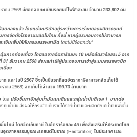
สิงหาคม 2568
มียอดจดทะเบียนรถยนต์ไฟฟ้าสะสม จำนวน 233
,802 คัน
้อตกลงแล้ว โดยแต่ละบริษัทอยู่ระหว่างการเร่งทยอยผลิตรถยนต์
ินการจัดตั้งโรงงานผลิตในไทย
ทั้งนี้ หากผู้ประกอบการไม่สามารถ
ละเงินเพิ่มให้กับกรมสรรพสามิต
โดยไม่มีข้อยกเว้น”
ุ้นภาคท่องเที่ยว โดยลดจากอัตราร้อยละ 10 เหลืออัตราร้อยละ 5 จาก
วันที่ 31 ธันวาคม 2568 ส่งผลทำให้ผู้ประกอบการเข้าสู่ระบบสรรพสามิต
เนื่อง
าท และในปี 2567 ซึ่งเป็นปีแรกที่ลดอัตราภาษีสามารถจัดเก็บได้
สิงหาคม 2568)
จัดเก็บได้จำนวน 199.73 ล้านบาท
ง
โดย
ปรับขึ้นภาษีกลุ่มน้ำมันเบนซินและกลุ่มน้ำมันดีเซล
1 บาทต่อ
ทุนน้ำมัน ส่งผลให้กรมจัดเก็บรายได้ภาษีน้ำมันและผลิตภัณฑ์น้ำมันเพิ่มขึ้น
ึ้นใหม่ โดยจัดเก็บภาษี ในอัตราร้อยละ
45 เพื่อส่งเสริมให้ประเทศไทย
ริมอุตสาหกรรมบูรณะรถยนต์โบราณ
(Restoration)
ในประเทศ และ