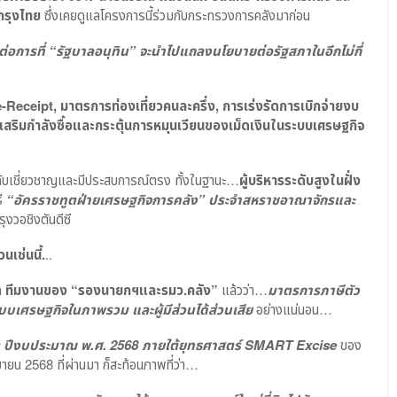
กรุงไทย
ซึ่งเคยดูแลโครงการนี้ร่วมกับกระทรวงการคลังมาก่อน
นต่อการที่ “รัฐบาลอนุทิน” จะนำไปแถลงนโยบายต่อรัฐสภาในอีกไม่กี่
-Receipt, มาตรการท่องเที่ยวคนละครึ่ง, การเร่งรัดการเบิกจ่ายงบ
ิมกำลังซื้อและกระตุ้นการหมุนเวียนของเม็ดเงินในระบบเศรษฐกิจ
้ ระดับเชี่ยวชาญและมีประสบการณ์ตรง ทั้งในฐานะ…
ผู้บริหารระดับสูงในฝั่ง
รี
“อัครราชทูตฝ่ายเศรษฐกิจการคลัง” ประจำสหราชอาณาจักรและ
ุงวอชิงตันดีซี
นเช่นนี้.
..
ก
ทีมงานของ “รองนายกฯและรมว.คลัง”
แล้วว่า…
มาตรการภาษีตัว
ระบบเศรษฐกิจในภาพรวม และผู้มีส่วนได้ส่วนเสีย
อย่างแน่นอน…
ีงบประมาณ พ.ศ. 2568 ภายใต้ยุทธศาสตร์
SMART Excise
ของ
นยายน 2568 ที่ผ่านมา ก็สะท้อนภาพที่ว่า…