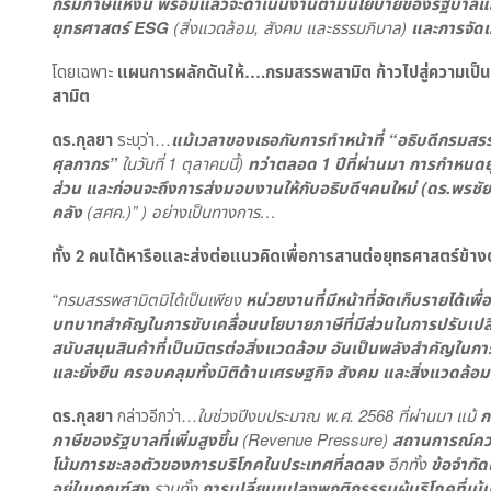
กรมภาษีแห่งนี้ พร้อมแล้วจะดำเนินงานตามนโยบายของรัฐบาลแ
ยุทธศาสตร์
ESG
(สิ่งแวดล้อม, สังคม และธรรมภิบาล)
และการจัดเ
โดยเฉพาะ
แผนการผลักดันให้….กรมสรรพสามิต ก้าวไปสู่ความเป็
สามิต
ดร.กุลยา
ระบุว่า…
แม้เวลาของเธอกับการทำหน้าที่ “อธิบดีกรมสรร
ศุลกากร”
ในวันที่ 1 ตุลาคมนี้)
ทว่าตลอด 1 ปีที่ผ่านมา การกำหนด
ส่วน และก่อนจะถึงการส่งมอบงานให้กับอธิบดีฯคนใหม่
(ดร.พรชัย
คลัง
(สศค.)” ) อย่างเป็นทางการ…
ทั้ง 2 คนได้หารือและส่งต่อแนวคิดเพื่อการสานต่อยุทธศาสตร์ข้าง
“กรมสรรพสามิตมิได้เป็นเพียง
หน่วยงานที่มีหน้าที่จัดเก็บรายได้เ
บทบาทสำคัญในการขับเคลื่อนนโยบายภาษีที่มีส่วนในการปรับเปลี่
สนับสนุนสินค้าที่เป็นมิตรต่อสิ่งแวดล้อม อันเป็นพลังสำคัญใน
และยั่งยืน ครอบคลุมทั้งมิติด้านเศรษฐกิจ สังคม และสิ่งแวด
ดร.กุลยา
กล่าวอีกว่า…
ในช่วงปีงบประมาณ พ.ศ. 2568 ที่ผ่านมา แม้
ก
ภาษีของรัฐบาลที่เพิ่มสูงขึ้น
(
Revenue Pressure)
สถานการณ์ควา
โน้มการชะลอตัวของการบริโภคในประเทศที่ลดลง
อีกทั้ง
ข้อจำกัดใ
อยู่ในเกณฑ์สูง
รวมทั้ง
การเปลี่ยนแปลงพฤติกรรรมผู้บริโภคที่เน้น