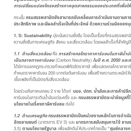
การเปลี่ยนแปลงโครงสร้างภาคอุตสาหกรรมของประเทศที่เพื่อให้
กระนั้น
กรมสรรพสามิตยังสามารถขับเคลื่อนการดำเนินงานตามภารก
ประสิทธิภาพ และมีผลสำเร็จเป็นที่ประจักษ์ ด้วยความร่วมมือขอ
1.
S: Sustainability
มุ่งเน้นความยั่งยืน โดยเป็นเรื่องที่กรมสรรพส
ความยั่งยืนทางเศรษฐกิจ สังคม และสิ่งแวดล้อม โดยผลสำเร็จที่สำคัญปีน
1.1 ด้านสิ่งแวดล้อม
คือ
การสร้างกลไกราคาคาร์บอนในภาษีน้ำมัน
เป็นกลางทางคาร์บอน
(Carbon Neutrality)
ในปี ค.ศ. 2050 และก
ได้มีการออกกฎกระทรวงกำหนดพิกัดอัตราภาษี เพื่อแสดงกลไกราคาคาร์
กำหนดราคาคาร์บอน 200 บาทต่อตันคาร์บอน เพื่อสร้างความตระหนักให้ก
เชื้อเพลิงที่เป็นมิตรกับสิ่งแวดล้อม
โดยร่วมกับภาคเอกชน 2 ราย ได้แก่
บมจ. ปตท. น้ำมันและการค้าปลี
คาร์บอนในการเติมน้ำมันแต่ละครั้ง และ
กรมสรรพสามิตจะนำข้อมูลที่ไ
นโยบายในเรื่องภาษีคาร์บอน
ต่อไป
1.2 ด้านเศรษฐกิจ
กรมสรรพสามิตเป็นหน่วยงานหลักในการดำเนิ
จักรยานยนต์
(มาตรการ EV 3) และ
มาตรการสนับสนุนการใช้ ยานย
3.5)
ตามนโยบายรัฐบาล
เพื่อผลักดันให้ประเทศไทยเป็น
“ศูนย์กลาง