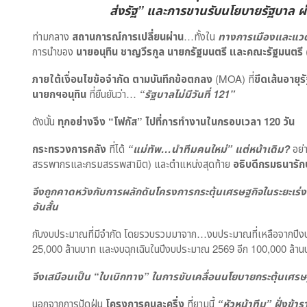
ส่งรัฐ” และการขานรับนโยบายรัฐบาล ผ
ท่ามกลาง
สถานการณ์การเปลี่ยนผ่าน
…ทั้งใน
ทางการเมืองและแว
การนำของ
นายอนุทิน ชาญวีรกูล นายกรัฐมนตรี และคณะรัฐมนตรี
ภายใต้เงื่อนไขข้อจำกัด ตามบันทึกข้อตกลง
(MOA) ที่
ขีดเส้นอายุร
นายกฯอนุทิน
ที่ยืนยันว่า…
“รัฐบาลไม่มีวันที่
121”
ดังนั้น
ทุกอย่างจึง “โฟกัส” ไปที่การทำงานในกรอบเวลา 120 วัน
กระทรวงการคลัง
ที่ได้
“แม่ทัพ…นำทีมคนใหม่” แต่หน้าเดิม?
อย่
สรรพากรและกรมสรรพสามิต) และตำแหน่งสุดท้าย
อธิบดีกรมธนารัก
จึงถูกคาดหวังกับการผลักดันโครงการกระตุ้นเศรษฐกิจในระยะเร่ง
อันสั้น
กับงบประมาณที่มีจำกัด โดยรวบรวมมาจาก…งบประมาณที่เหลือจากปี
25,000 ล้านบาท และงบฉุกเฉินในปีงบประมาณ 2569 อีก 100,000 ล้า
จึงเสมือนเป็น “ใบเบิกทาง” ในการขับเคลื่อนนโยบายกระตุ้นเศร
นอกจากการปัดฝุ่น
โครงการคนละครึ่ง
ที่ยามนี้
“หัวหน้าทีม” ฝั่งข้