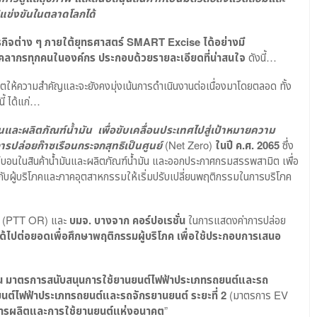
แข่งขันในตลาดโลกได้
ิจต่าง ๆ ภายใต้ยุทธศาสตร์
SMART Excise ได้อย่างมี
งบุคลากรทุกคนในองค์กร ประกอบด้วยรายละเอียดที่น่าสนใจ
ดังนี้…
ามิตให้ความสำคัญและจะยังคงมุ่งเน้นการดำเนินงานต่อเนื่องมาโดยตลอด ทั้ง
ี้ ได้แก่…
และผลิตภัณฑ์น้ำมัน เพื่อขับเคลื่อนประเทศไปสู่เป้าหมายความ
ารปล่อยก๊าซเรือนกระจกสุทธิเป็นศูนย์
(Net Zero)
ในปี ค.ศ. 2065
ซึ่ง
บอนในสินค้าน้ำมันและผลิตภัณฑ์น้ำมัน และออกประกาศกรมสรรพสามิต เพื่อ
ับผู้บริโภคและภาคอุตสาหกรรมให้เริ่มปรับเปลี่ยนพฤติกรรมในการบริโภค
ก
(PTT OR) และ
บมจ. บางจาก คอร์ปอเรชั่น
ในการแสดงค่าการปล่อย
ด้ไปต่อยอดเพื่อศึกษาพฤติกรรมผู้บริโภค เพื่อใช้ประกอบการเสนอ
น
มาตรการสนับสนุนการใช้ยานยนต์ไฟฟ้าประเภทรถยนต์และรถ
นต์ไฟฟ้าประเภทรถยนต์และรถจักรยานยนต์ ระยะที่ 2
(มาตรการ EV
การผลิตและการใช้ยานยนต์แห่งอนาคต
”