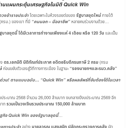
่านแผนกระตุ้นเศรษฐกิจในมิติ Quick Win
ดวงข้าราชประจำ
โดยเฉพาะในห้วงรอยต่อของ
รัฐบาลชุดใหม่
ภายใต้
(ครม.) ของเขา ที่มี
“คนนอก – มืออาชีพ”
หลายคนร่วมงานด้วย…
ัฐบาลชุดนี้ ได้มีเวลาการทำงานเพียงแค่ 4 เดือน หรือ 120 วัน
และเป็น
าง
ดร.เอกนิติ นิติทัณฑ์ประภาศ
อดีตอธิบดีกรมภาษี 2 กรม
(กรม
ษ์
ก่อนขยับตัวเองสู่วิถีทางการเมือง ในฐานะ
“รองนายกฯและรมว.คลัง”
ด่วน
! ตามแบบฉบับ… “Quick Win” หรือผลลัพธ์ที่จับต้องได้ในเวลา
งบประมาณ 2568 จำนวน 26,000 ล้านบาท งบกลางปีงบประมาณ 2569 อีก
นบาท
รวมเป็นวงเงินรวมประมาณ 150
,000 ล้านบาท
ษฐกิจ
Quick Win ของรัฐบาลชุดนี้
…
าราชการประจำ
อย่าง
นายลวรณ แสงสนิท ปลัดกระทรวงการคลัง
นัด