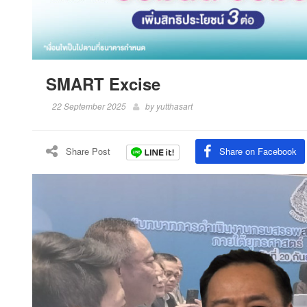
SMART Excise
22 September 2025
by
yutthasart
Share Post
Share on Facebook