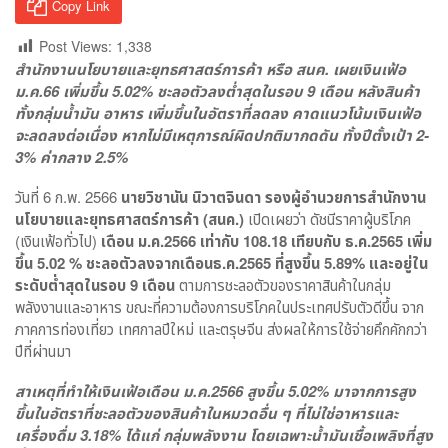
Copy Link
Post Views:
1,338
สำนักงานนโยบายและยุทธศาสตร์การค้า หรือ สนค. เผยเงินเฟ้อ
ม.ค.66 เพิ่มขึ้น 5.02% ชะลอตัวลงต่ำสุดในรอบ 9 เดือน หลังสินค้า
ทั้งกลุ่มน้ำมัน อาหาร เพิ่มขึ้นในอัตราที่ลดลง คาดแนวโน้มเงินเฟ้อ
จะลดลงต่อเนื่อง หากไม่มีเหตุการณ์ผิดปกติมากดดัน ทั้งปีตั้งเป้า 2-
3% ค่ากลาง 2.5%
วันที่ 6 ก.พ. 2566
นายวิชานัน นิวาตจินดา รองผู้อำนวยการสำนักงาน
นโยบายและยุทธศาสตร์การค้า (สนค.)
เปิดเผยว่า ดัชนีราคาผู้บริโภค
(เงินเฟ้อทั่วไป)
เดือน ม.ค.2566 เท่ากับ 108.18 เทียบกับ ธ.ค.2565 เพิ่ม
ขึ้น 5.02 % ชะลอตัวลงจากเดือนธ.ค.2565 ที่สูงขึ้น 5.89% และอยู่ใน
ระดับต่ำสุดในรอบ 9 เดือน
ตามการชะลอตัวของราคาสินค้าในกลุ่ม
พลังงานและอาหาร ขณะที่ความต้องการบริโภคในประเทศปรับตัวดีขึ้น จาก
ภาคการท่องเที่ยว เทศกาลปีใหม่ และตรุษจีน ส่งผลให้การใช้จ่ายคึกคักกว่า
ปีที่ผ่านมา
สาเหตุที่ทำให้เงินเฟ้อเดือน ม.ค.2566 สูงขึ้น 5.02% มาจากการสูง
ขึ้นในอัตราที่ชะลอตัวของสินค้าในหมวดอื่น ๆ ที่ไม่ใช่อาหารและ
เครื่องดื่ม 3.18% ได้แก่ กลุ่มพลังงาน โดยเฉพาะน้ำมันเชื้อเพลิงที่สูง