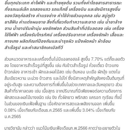
ขึ้นทุกประเภท ค่าไฟฟ้า และก๊าซหุงต้ม รวมทั้งค่าโดยสารสาธารณะ
ทั้งรถเมล์เล็ก รถสองแถว รถแท็กซี่ เครื่องบิน และยังมีการสูงขึ้น
ของวัสดุก่อสร้าง ค่าแรงช่าง ค่าใช้จ่ายส่วนบุคคล เช่น สบู่ถูตัว
ยาสีฟัน ค่าแต่งผมชาย สิ่งที่เกี่ยวกับทำความสะอาด เช่น น้ำยาล้าง
จาน น้ำยาปรับผ้านุ่ม ผงซักฟอก ส่วนสินค้าที่ปรับลดลง เช่น เครื่อง
ใช้ไฟฟ้า เครื่องรับโทรทัศน์ เครื่องปรับอากาศ เครื่องซักผ้า เสื้อและ
กางเกง ผลิตภัณฑ์ป้องกันและบำรุงผิว แป้งผัดหน้า ผ้าอ้อม
สำเร็จรูป และค่าสมาชิกเคเบิลทีวี
ส่วนหมวดอาหารและเครื่องดื่มไม่มีแอลกอฮอล์ สูงขึ้น 7.70% แต่ก็ชะลอตัว
ลง โดยอาหารสำเร็จรูปที่สูงขึ้น เช่น กับข้าวสำเร็จรูป ก๋วยเตี๋ยว ข้าวแกง
ข้าวกล่อง อาหารเช้า ผักและผลไม้สด เช่น ต้นหอม มะเขือ ผักบุ้ง แตงโม
ส้มเขียวหวาน มะม่วง ข้าวสาร และไข่ไก่ ซึ่งมีสาเหตุสำคัญยังคงเป็นต้นทุนที่
อยู่ระดับสูง และความต้องการที่เพิ่มขึ้นในช่วงเทศกาลและวันหยุดยาว ส่วน
สินค้าที่ราคาลดลง เช่น เนื้อสุกร จากปริมาณที่มีเพียงพอต่อความต้องการ
ผักสดและผลไม้บางชนิด เช่น ขิง ถั่วฝักยาว พริกสด แครอท ทุเรียน ทั้งนี้
ในส่วนของเงินเฟ้อพื้นฐาน เมื่อหักอาหารสดและพลังงานออก เพิ่มขึ้น
0.08% เมื่อเทียบกับเดือนธ.ค.2565 และเพิ่มขึ้น 3.04% เมื่อเทียบกับ
ม.ค.2565
นายวิชานัน กล่าวว่า แนวโน้มเงินเฟ้อเดือนก.พ.2566 คาดว่าจะขยายตัวใน