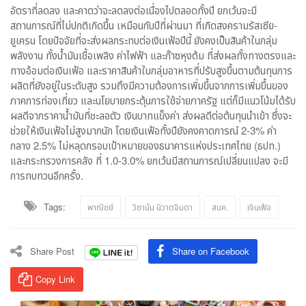
อัตราที่ลดลง และคาดว่าจะลดลงต่อเนื่องไปตลอดทั้งปี ยกเว้นจะมี
สถานการณ์ที่ไม่ปกติเกิดขึ้น เหมือนกับปีที่ผ่านมา ที่เกิดสงครามรัสเซีย-
ยูเครน โดยปัจจัยที่จะส่งผลกระทบต่อเงินเฟ้อปีนี้ ยังคงเป็นสินค้าในกลุ่ม
พลังงาน ทั้งน้ำมันเชื้อเพลิง ค่าไฟฟ้า และก๊าซหุงต้ม ที่ส่งผลทั้งทางตรงและ
ทางอ้อมต่อเงินเฟ้อ และราคาสินค้าในกลุ่มอาหารที่ปรับสูงขึ้นตามต้นทุนการ
ผลิตที่ยังอยู่ในระดับสูง รวมถึงมีความต้องการเพิ่มขึ้นจากการเพิ่มขึ้นของ
ภาคการท่องเที่ยว และนโยบายกระตุ้นการใช้จ่ายภาครัฐ แต่ก็มีแนวโน้มได้รับ
ผลดีจากราคาน้ำมันที่ชะลอตัว เงินบาทแข็งค่า ส่งผลดีต่อต้นทุนนำเข้า ซึ่งจะ
ช่วยให้เงินเฟ้อไม่สูงมากนัก โดยเงินเฟ้อทั้งปียังคงคาดการณ์ 2-3% ค่า
กลาง 2.5% ไม่หลุดกรอบเป้าหมายของธนาคารแห่งประเทศไทย (ธปท.)
และกระทรวงการคลัง ที่ 1.0-3.0% ยกเว้นมีสถานการณ์เปลี่ยนแปลง จะมี
การทบทวนอีกครั้ง.
Tags:
พาณิชย์
วิชานัน นิวาตจินดา
สนค.
เงินเฟ้อ
Share Post
Share on Facebook
Copy Link