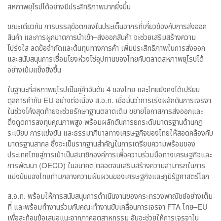
สหภาพยุโรปได้อย่างมีประสิทธิภาพมากยิ่งขึ้น
ขณะเดียวกัน การบรรลุข้อตกลงในประเด็นอากรที่เกี่ยวข้องกับการส่งออก
สินค้า และการผูกขาดการนำเข้า–ส่งออกสินค้า จะช่วยเสริมสร้างความ
โปร่งใส ลดข้อจำกัดและต้นทุนทางการค้า เพิ่มประสิทธิภาพในการส่งออก
และสนับสนุนการเชื่อมโยงห่วงโซ่อุปทานของไทยกับตลาดสหภาพยุโรปได้
อย่างเข้มแข็งยิ่งขึ้น
ในฐานะที่สหภาพยุโรปเป็นคู่ค้าอันดับ 4 ของไทย และไทยยังคงได้เปรียบ
ดุลการค้ากับ EU อย่างต่อเนื่อง ส.อ.ท. เชื่อมั่นว่าการเร่งผลักดันการเจรจา
ในช่วงโค้งสุดท้ายจะช่วยรักษาฐานตลาดเดิม ขยายโอกาสการส่งออกและ
ดึงดูดการลงทุนคุณภาพสูง พร้อมผลักดันการยกระดับมาตรฐานด้านกฎ
ระเบียบ การแข่งขัน และธรรมาภิบาลทางเศรษฐกิจของไทยให้สอดคล้องกับ
มาตรฐานสากล ซึ่งจะเป็นรากฐานสำคัญในการเตรียมความพร้อมของ
ประเทศไทยสู่การเข้าเป็นสมาชิกองค์การเพื่อความร่วมมือทางเศรษฐกิจและ
การพัฒนา (OECD) ในอนาคต ตลอดจนเสริมสร้างความสามารถในการ
แข่งขันของไทยท่ามกลางความผันผวนของเศรษฐกิจและภูมิรัฐศาสตร์โลก
ส.อ.ท. พร้อมให้การสนับสนุนการดำเนินงานของกระทรวงพาณิชย์อย่างเต็ม
ที่ และพร้อมทำงานร่วมกับคณะทำงานขับเคลื่อนการเจรจา FTA ไทย–EU
เพื่อสะท้อนข้อเสนอแนะจากภาคอุตสาหกรรม อันจะช่วยให้การเจรจาใน