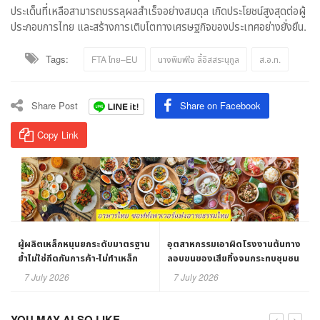
ประเด็นที่เหลือสามารถบรรลุผลสำเร็จอย่างสมดุล เกิดประโยชน์สูงสุดต่อผู้
ประกอบการไทย และสร้างการเติบโตทางเศรษฐกิจของประเทศอย่างยั่งยืน.
Tags:
FTA ไทย–EU
นางพิมพ์ใจ ลี้อิสสระนุกูล
ส.อ.ท.
Share Post
Share on Facebook
Copy Link
ผู้ผลิตเหล็กหนุนยกระดับมาตรฐาน
อุตสาหกรรมเอาผิดโรงงานต้นทาง
ย้ำไม่ใช่กีดกันการค้า-ไม่ทำเหล็ก
ลอบขนของเสียทิ้งจนกระทบชุมชน
ขาดตลาด
บ่อวิน
7 July 2026
7 July 2026
YOU MAY ALSO LIKE