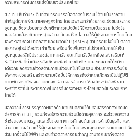
ความสามารถในการแข่งขันของประเทศไทย
ส.อ.ท. เห็นว่าประเด็นที่สามารถบรรลุข้อตกลงในรอบนี้ ล้วนเป็นรากฐาน
สำคัญต่อการพัฒนาเศรษฐกิจไทย โดยเฉพาะบทว่าด้วยการแข่งขันและการ
อุดหนุน ซึ่งจะช่วยยกระดับกติกาการแข่งขันให้มีความเป็นธรรม โปร่งใส
และสอดคล้องกับมาตรฐานสากล อันจะสร้างโอกาสให้ผู้ประกอบการไทย โดย
เฉพาะวิสาหกิจขนาดกลางและขนาดย่อม (SMEs) สามารถแข่งขันในตลาด
สหภาพยุโรปได้อย่างเท่าเทียม พร้อมทั้งเพิ่มความโปร่งใสในการให้เงิน
อุดหนุนและสิทธิประโยชน์จากภาครัฐ ขณะที่บทรัฐวิสาหกิจจะส่งเสริมให้
รัฐวิสาหกิจที่ดำเนินธุรกิจเชิงพาณิชย์แข่งขันกับภาคเอกชนภายใต้กติกา
เดียวกัน ลดความกังวลด้านการแข่งขันที่ไม่เป็นธรรม ส่วนบทการระงับข้อ
พิพาทจะช่วยเสริมสร้างความเชื่อมั่นให้ภาคธุรกิจว่าหากเกิดกรณีไม่ปฏิบัติ
ตามพันธกรณีของความตกลง รัฐบาลจะสามารถใช้กลไกระงับข้อพิพาท
ระหว่างรัฐที่มีประสิทธิภาพในการคุ้มครองผลประโยชน์ของผู้ประกอบการ
ไทยได้
นอกจากนี้ การบรรลุภาคผนวกด้านยานยนต์ภายใต้บทอุปสรรคทางเทคนิค
ต่อการค้า (TBT) รวมถึงพิธีสารความร่วมมือด้านศุลกากร จะช่วยลดความ
ซ้ำซ้อนของมาตรฐานและขั้นตอนทางการค้า ลดต้นทุนการดำเนินธุรกิจ และ
อำนวยความสะดวกให้ผู้ประกอบการไทย โดยเฉพาะอุตสาหกรรมยานยนต์ ชิ้น
ส่วน เครื่องใช้ไฟฟ้า และสินค้าอุตสาหกรรมสำคัญ สามารถเข้าถึงตลาด