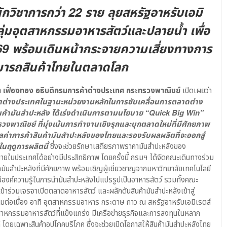
วิชาการกว่า 22 ราย ลุยสหรัฐอาหรับเอมิ
ลุ่มอุตสาหกรรมอาหารสัตว์และปลายน้ำ เพื่อ
/69 พร้อมเดินหน้ากระจายความเสี่ยงทางการ
มารถสินค้าไทยในตลาดโลก
เฟื่องทอง อธิบดีกรมการค้าต่างประเทศ
กระทรวงพาณิชย์
เปิดเผยว่า
าต่างประเทศในฐานะหน่วยงานหลักในการขับเคลื่อนการตลาดต่าง
ค้ามันสำปะหลัง ได้เร่งดำเนินการตามนโยบาย “
Quick Big Win”
งพาณิชย์ ที่มุ่งเน้นการทำงานเชิงรุกและบุกตลาดใหม่ที่มีศักยภาพ
มมูลค่าการค้าสินค้ามันสำปะหลังของไทยและรองรับผลผลิตที่จะออกสู่
นฤดูการผลิตนี้
ซึ่งจะช่วยรักษาเสถียรภาพราคามันสำปะหลังของ
ในประเทศได้อย่างมีประสิทธิภาพ โดยครั้งนี้ กรมฯ ได้จัดคณะเดินทางร่วม
อกมันสำปะหลังที่มีศักยภาพ พร้อมเชิญผู้เชี่ยวชาญจากมหาวิทยาลัยเทคโนโลยี
่งมีองค์ความรู้ในการนำมันสำปะหลังไปแปรรูปเป็นอาหารสัตว์ รวมทั้งคณะ
เข้าร่วมเจรจาเปิดตลาดอาหารสัตว์ และผลักดันสินค้ามันสำปะหลังเข้าสู่
มต่อเนื่อง อาทิ อุตสาหกรรมอาหาร กระดาษ กาว ณ สหรัฐอาหรับเอมิเรตส์
ุตสาหกรรมอาหารสัตว์ที่แข็งแกร่ง มีเครือข่ายธุรกิจและการลงทุนในหลาก
 โดยเฉพาะสินค้าอุปโภคบริโภค ซึ่งจะช่วยเปิดโอกาสให้สินค้ามันสำปะหลังไทย