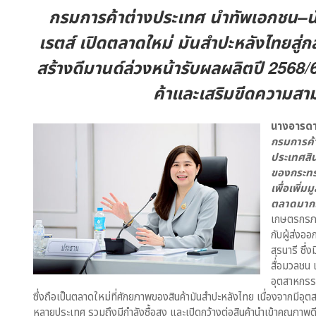
กรมการค้าต่างประเทศ นำทัพเอกชน–นัก
เรตส์ เปิดตลาดใหม่ มันสำปะหลังไทยสู่ก
สร้างดีมานด์ล่วงหน้ารับผลผลิตปี 2568
ค้าและเสริมขีดความสา
นางอารดา 
กรมการค้
ประเทศสิน
ของกระทรว
เพื่อเพิ่
ตลาดมากใ
เกษตรกรภาย
กับผู้ส่งอ
สุรนารี ซึ
สื่อมวลชน 
อุตสาหกรร
ซึ่งถือเป็นตลาดใหม่ที่ศักยภาพของสินค้ามันสำปะหลังไทย เนื่องจากมีอ
หลายประเทศ รวมถึงมีกำลังซื้อสูง และเปิดกว้างต่อสินค้านำเข้าคุณภาพดี