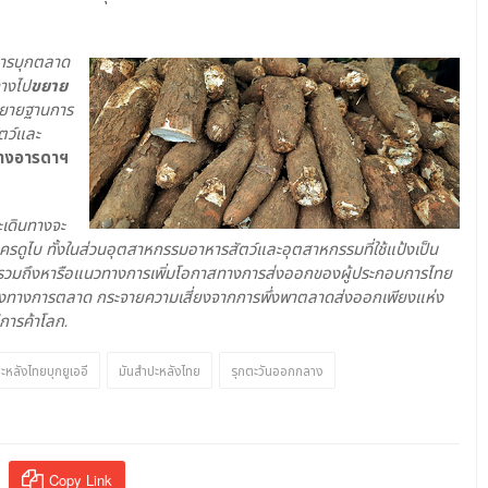
นการบุกตลาด
ทางไป
ขยาย
รขยายฐานการ
ัตว์และ
างอารดาฯ
ะเดินทางจะ
นครดูไบ ทั้งในส่วนอุตสาหกรรมอาหารสัตว์และอุตสาหกรรมที่ใช้แป้งเป็น
กิจ รวมถึงหารือแนวทางการเพิ่มโอกาสทางการส่งออกของผู้ประกอบการไทย
มช่องทางการตลาด กระจายความเสี่ยงจากการพึ่งพาตลาดส่งออกเพียงแห่ง
ีการค้าโลก
.
ะหลังไทยบุกยูเออี
มันสำปะหลังไทย
รุกตะวันออกกลาง
Copy Link