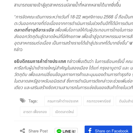
สามารถขยายเข้าสู่อุตสาหกรรมปลายน้ำที่หลากหลายได้มากยิ่งขึ้น
“การจัดคณะเดินทางระหว่างวันที่ 18-22 พฤศจิกายน 2568 นี้ ถือเป็
ตะวันออกกลางที่ต่อเนื่องจากการดำเนินการในช่วงต้นปีที่ได้มีการเดิน
ตลาดที่ซาอุดีอาระเบีย
เพื่อเพิ่มโอกาสให้กับผู้ประกอบการไทยในกา
ส่งออกวัตถุดิบสู่ตลาดใหม่ที่มีศักยภาพ เพื่อเข้าสู่อุตสาหกรรมอาหารส
อุตสาหกรรมต่อเนื่อง เป็นการสร้างรายได้เข้าสู่ประเทศได้มากยิ่งขึ้น”
น
กล่าว
อธิบดีกรมการค้าต่างประเทศ
กล่าวเพิ่มเติมว่า
ในการเยือนครั้งนี้ คณ
หารือกับผู้นำเข้ารายใหญ่สำคัญในสองเมือง ได้แก่ กรุงอาบูดาบี และ 
วัตถุดิบ เพื่อแลกเปลี่ยนข้อมูลทางการค้าและมุมมองด้านการทำธุร
ในตลาดสหรัฐอาหรับเอมิเรตส์ ซึ่งการดำเนินการดังกล่าวจะช่วยเพิ่
เดียว และเสริมสร้างขีดความสามารถในการแข่งขันของสินค้าไทยในเวท
Tags:
กรมการค้าต่างประเทศ
กระทรวงพาณิชย์
ดันมันสำป
อารดา เฟื่องทอง
เปิดตลาดใหม่
Share Post
Share on Facebook