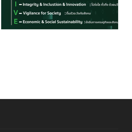
งินเฟ้อ ก.ค. พุ่ง 1.95% น้ำมัน-อาหารดัน
คต.จับมือ BERNAS ดันส่งออกข
ราคาสินค้า
มาเลเซียทะลุ 7 แสนตัน
5 August 2026
6 August 2026