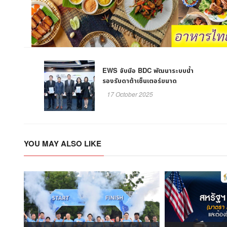
EWS จับมือ BDC พัฒนาระบบน้ำ
รองรับดาต้าเซ็นเตอร์ขนาด
Hyperscale ชลบุรี
17 October 2025
YOU MAY ALSO LIKE