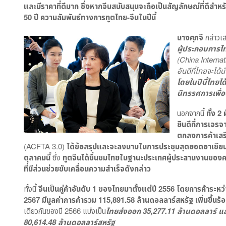
และมีราคาที่ดีมาก ซึ่งหากจีนสนับสนุนจะถือเป็นสัญลักษณ์ที่ดีสำ
50 ปี ความสัมพันธ์ทางการทูตไทย-จีนในปีนี้
นางศุภจี
กล่าวเส
ผู้ประกอบการไ
(
China Interna
อันดีที่ไทยจะได
โดยในปีนี้ไทยได
นิทรรศการเพื่
นอกจากนี้
ทั้ง 
ยินดีที่การเจร
ตกลงการค้าเสรี
(ACFTA 3.0)
ได้ข้อสรุปและจะลงนามในการประชุมสุดยอดอาเซียน
ตุลาคมนี้
ซึ่ง
ทูตจีนได้ชื่นชมไทยในฐานะประเทศผู้ประสานงานขอ
ที่มีส่วนช่วยขับเคลื่อนความสำเร็จดังกล่าว
ทั้งนี้
จีนเป็นคู่ค้าอันดับ 1 ของไทยมาตั้งแต่ปี 2556 โดยการค้าระหว
2567 มีมูลค่าการค้ารวม 115
,891.58 ล้านดอลลาร์สหรัฐ เพิ่มขึ้นร้
เดียวกันของปี 2566 แบ่งเป็น
ไทยส่งออก 35
,277.11 ล้านดอลลาร์ แ
80,614.48 ล้านดอลลาร์สหรัฐ