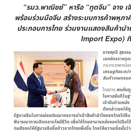
“รมว.พาณิชย์” หารือ “ทูตจีน” จาง เจ
พร้อมร่วมมือจีน สร้างระบบการค้าพหุภาคี
ประกอบการไทย ร่วมงานแสดงสินค้านำเข
Import Expo) ที่
นางศุภจี สุธรรม
เอกอัครราชทู
กระทรวงพาณิชย
เศรษฐกิจระหว่า
สินค้าเกษตรข
โดยการ
พบกับทูต
โอกาสอันดีในฐานะ
เข้ารับตำแหน่ง
ดังกล่าวขอให้ท
รัฐบาลจีนในการผ่อนปรนมาตรการนำเข้าสินค้าลำไยของไทยไปจีน 
พิจารณาการเปิดตลาดโคมีชีวิต เพื่อให้ไทยสามารถส่งออกไปจีนได
ตนยังขอให้รัฐบาลจีนซื้อข้าวจากไทยเพิ่มขึ้น โดยให้ความเชื่อมั่นว