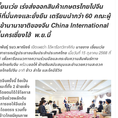
ี้ยนเว่ย เร่งส่งออกสินค้าเกษตรไทยไปจีน
ที่มั่นคงและยั่งยืน เตรียมนำกว่า 60 คณะผู้
้านานาชาติของจีน China International
นครเซี่ยงไฮ้ พ.ย.นี้
พันธุ์ รมว.พาณิชย์
เปิดเผยว่า
ได้หารือทวิภาคีกับ
นายจาง เจี้ยนเว่ย
ตสาธารณรัฐประชาชนจีนประจำประเทศไทย
เมื่อวันที่ 15 ตุลาคม 2568 ที่
์
เพื่อหารือแนวทางความร่วมมือและกระชับความสัมพันธ์ทาง
งไทยกับจีน
พร้อม
ขอให้ ฝ่ายจีนสนับสนุนและอำนวยความสะดวก
องไทยไปจีน
อาทิ
ข้าว ลำไย และโคมีชีวิต
จีนครั้งนี้ ถือเป็น
ที่ทั้ง 2 ฝ่ายเพิ่ง
 โดยตนได้ใช้โอกาส
ูตจีนช่วยผลักดัน
การขอให้จีนเร่ง
้โดยตรง รวมทั้ง
่าข้าวไทยมีคุณภาพ