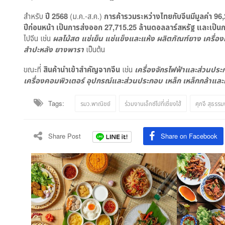
สำหรับ
ปี 2568
(ม.ค.-ส.ค.)
การค้ารวมระหว่างไทยกับจีนมีมูลค่า 96
ปีก่อนหน้า เป็นการส่งออก 27,715.25 ล้านดอลลาร์สหรัฐ และเป็น
ไปจีน เช่น
ผลไม้สด แช่เย็น แช่แข็งและแห้ง ผลิตภัณฑ์ยาง เครื่
สำปะหลัง ยางพารา
เป็นต้น
ขณะที่
สินค้านำเข้าสำคัญจากจีน
เช่น
เครื่องจักรไฟฟ้าและส่วนประ
เครื่องคอมพิวเตอร์ อุปกรณ์และส่วนประกอบ เหล็ก เหล็กกล้าและ
Tags:
รมว.พาณิชย์
ร่วมงานเอ็กซ์โปที่เซี่ยงไฮ้
ศุภจี สุธรรมพ
Share Post
Share on Facebook