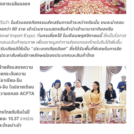
หรับการเฉลิมฉลอง
ริมว่า
ในส่วนของกิจกรรมส่งเสริมการค้าระหว่างกันนั้น ตนจะนำคณะ
ทยกว่า 60 ราย เข้าร่วมงานแสดงสินค้านำเข้านานาชาติของจีน
tional Import Expo)
ที่
นครเซี่ยงไฮ้ ในเดือนพฤศจิกายนนี้
ซึ่งเป็นโอกาส
้นำเสนอสินค้าคุณภาพ เพื่อขยายมูลค่าการส่งออกของไทยในจีนได้เพิ่มขึ้น
้รับเกียรติให้เป็น “ประเทศเกียรติยศ” ซึ่งได้รับพื้นที่พิเศษในการจัด
อประชาสัมพันธ์ภาพลักษณ์ของประเทศและสินค้าไทย
2 ฝ่ายยังแสดงความ
จายกระดับความ
อาเซียน-จีน
-จีน ในปลายเดือน
งความตกลง
ACFTA
่างไทยกับจีนในปี
อยละ 10.37
จากช่วง
ละไทยนำเข้า