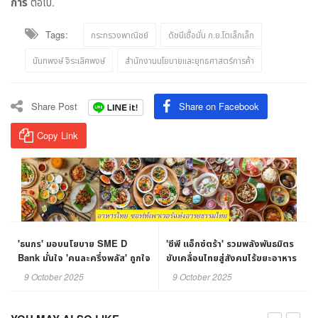
การ
ต่อไป.
Tags:
กระทรวงพาณิชย์
ดัชนีเชื่อมั่น ก.ย.โตเล็กเล็ก
นันทพงษ์ จิระเลิศพงษ์
สำนักงานนโยบายและยุทธศาสตร์การค้า
Share Post
Share on Facebook
Copy Link
'ธนกร' มอบนโยบาย SME D
'ซีพี แอ็กซ์ตร้า' รวมพลังพันธมิตร
Bank มั่นใจ 'คนละครึ่งพลัส' ถูกใจ
ขับเคลื่อนไทยสู่สังคมไร้ขยะอาหาร
ประชาชนแน่นอน
ในงาน 'THAILAND ZERO FOOD
9 October 2025
9 October 2025
WASTE FORUM 2025'