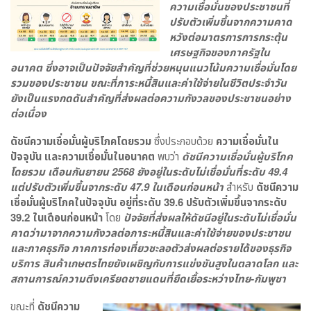
ความเชื่อมั่นของประชาชนที่
ปรับตัวเพิ่มขึ้นจากความคาด
หวังต่อมาตรการการกระตุ้น
เศรษฐกิจของภาครัฐใน
อนาคต
ซึ่งอาจเป็นปัจจัยสำคัญที่ช่วยหนุนแนวโน้มความเชื่อมั่นโดย
รวมของประชาชน ขณะที่ภาระหนี้สินและค่าใช้จ่ายในชีวิตประจำวัน
ยังเป็นแรงกดดันสำคัญที่ส่งผลต่อความกังวลของประชาชนอย่าง
ต่อเนื่อง
ดัชนีความเชื่อมั่นผู้บริโภคโดยรวม
ซึ่งประกอบด้วย
ความเชื่อมั่นใน
ปัจจุบัน และความเชื่อมั่นในอนาคต
พบว่า
ดัชนีความเชื่อมั่นผู้บริโภค
โดยรวม เดือนกันยายน 2568 ยังอยู่ในระดับไม่เชื่อมั่นที่ระดับ 49.4
แต่ปรับตัวเพิ่มขึ้นจากระดับ 47.9 ในเดือนก่อนหน้า
สำหรับ
ดัชนีความ
เชื่อมั่นผู้บริโภคในปัจจุบัน อยู่ที่ระดับ 39.6 ปรับตัวเพิ่มขึ้นจากระดับ
39.2 ในเดือนก่อนหน้า
โดย
ปัจจัยที่ส่งผลให้ดัชนีอยู่ในระดับไม่เชื่อมั่น
คาดว่ามาจากความกังวลต่อภาระหนี้สินและค่าใช้จ่ายของประชาชน
และภาคธุรกิจ ภาคการท่องเที่ยวชะลอตัวส่งผลต่อรายได้ของธุรกิจ
บริการ สินค้าเกษตรไทยยังเผชิญกับการแข่งขันสูงในตลาดโลก และ
สถานการณ์ความตึงเครียดชายแดนที่ยืดเยื้อระหว่างไทย-กัมพูชา
ขณะที่
ดัชนีความ