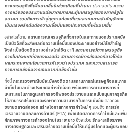
ทางเศรษฐกิจที่เพิ่มมากขึ้นในช่วงเดือนที่ผ่านมา
ประกอบกับ
ความ
คาดหวังของประชาชนต่อมาตรการกระตุ้นเศรษฐกิจของภาครัฐใน
อนาคต รวมถึงการเข้าสู่ฤดูกาลท่องเที่ยวและเทศกาลสำคัญยังคง
เป็นแรงผลักดันต่อความเชื่อมั่นของประชาชนที่เพิ่มมากขึ้น
อย่างไรก็ตาม
สถานการณ์เศรษฐกิจทั้งภายในและภายนอกประเทศยัง
เป็นปัจจัยที่จะส่งผลต่อความเชื่อมั่นของประชาชนอย่างมีนัยสำคัญ
จึงจำเป็นต้องติดตามอย่างใกล้ชิด
อาทิ
สถานการณ์ทางเศรษฐกิจ
ภายในประเทศที่ยังคงชะลอตัว สถานการณ์การส่งออกที่อาจได้รับ
ผลกระทบจากนโยบายการค้าระหว่างประเทศ และความสามารถ
ทางการแข่งขันจากเงินบาทที่แข็งค่าขึ้น
ทั้งนี้
กระทรวงพาณิชย์จะยังคงติดตามสถานการณ์เศรษฐกิจและการ
ค้าทั้งในและต่างประเทศอย่างใกล้ชิด พร้อมพิจารณามาตรการที่
เหมาะสมในการดูแลค่าครองชีพของประชาชนและสนับสนุนภาคธุรกิจ
ให้สามารถปรับตัวและรักษาความสามารถในการแข่งขัน
ตลอดจน
ขยายตลาดส่งออก สร้างโอกาสทางการค้าใหม่ ๆ
รวมถึง
การเร่ง
เจรจาความตกลงการค้าเสรี
(FTA)
เพื่อเปิดตลาดการค้าใหม่และเพิ่ม
ศักยภาพทางการค้าของไทยในระยะยาว
ซึ่งจะช่วย
รักษาเสถียรภาพ
ทางเศรษฐกิจและเสริมสร้างความเชื่อมั่นให้แก่ผู้บริโภคและผู้ประกอบ