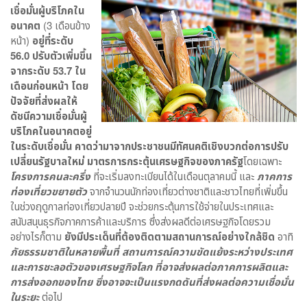
เชื่อมั่นผู้บริโภคใน
อนาคต
(3 เดือนข้าง
หน้า)
อยู่ที่ระดับ
56.0 ปรับตัวเพิ่มขึ้น
จากระดับ 53.7 ใน
เดือนก่อนหน้า โดย
ปัจจัยที่ส่งผลให้
ดัชนีความเชื่อมั่นผู้
บริโภคในอนาคตอยู่
ในระดับเชื่อมั่น คาดว่ามาจากประชาชนมีทัศนคติเชิงบวกต่อการปรับ
เปลี่ยนรัฐบาลใหม่ มาตรการกระตุ้นเศรษฐกิจของภาครัฐ
โดยเฉพาะ
โครงการคนละครึ่ง
ที่จะเริ่มลงทะเบียนได้ในเดือนตุลาคมนี้ และ
ภาคการ
ท่องเที่ยวขยายตัว
จากจำนวนนักท่องเที่ยวต่างชาติและชาวไทยที่เพิ่มขึ้น
ในช่วงฤดูกาลท่องเที่ยวปลายปี จะช่วยกระตุ้นการใช้จ่ายในประเทศและ
สนับสนุนธุรกิจภาคการค้าและบริการ ซึ่งส่งผลดีต่อเศรษฐกิจโดยรวม
อย่างไรก็ตาม
ยังมีประเด็นที่ต้องติดตามสถานการณ์อย่างใกล้ชิด
อาทิ
ภัยธรรมชาติในหลายพื้นที่ สถานการณ์ความขัดแย้งระหว่างประเทศ
และการชะลอตัวของเศรษฐกิจโลก ที่อาจส่งผลต่อภาคการผลิตและ
การส่งออกของไทย ซึ่งอาจจะเป็นแรงกดดันที่ส่งผลต่อความเชื่อมั่น
ในระยะ
ต่อไป