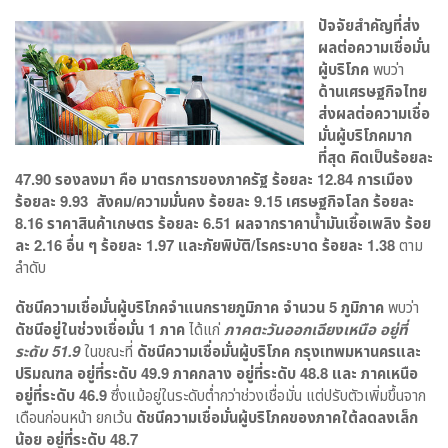
ปัจจัยสำคัญที่ส่ง
ผลต่อความเชื่อมั่น
ผู้บริโภค
พบว่า
ด้านเศรษฐกิจไทย
ส่งผลต่อความเชื่อ
มั่นผู้บริโภคมาก
ที่สุด คิดเป็นร้อยละ
47.90 รองลงมา คือ มาตรการของภาครัฐ ร้อยละ 12.84 การเมือง
ร้อยละ 9.93 สังคม/ความมั่นคง ร้อยละ 9.15 เศรษฐกิจโลก ร้อยละ
8.16 ราคาสินค้าเกษตร ร้อยละ 6.51 ผลจากราคาน้ำมันเชื้อเพลิง ร้อย
ละ 2.16 อื่น ๆ ร้อยละ 1.97 และภัยพิบัติ/โรคระบาด ร้อยละ 1.38
ตาม
ลำดับ
ดัชนีความเชื่อมั่นผู้บริโภคจำแนกรายภูมิภาค
จำนวน 5 ภูมิภาค
พบว่า
ดัชนีอยู่ในช่วงเชื่อมั่น 1 ภาค
ได้แก่
ภาคตะวันออกเฉียงเหนือ อยู่ที่
ระดับ 51.9
ในขณะที่
ดัชนีความเชื่อมั่นผู้บริโภค กรุงเทพมหานครและ
ปริมณฑล อยู่ที่ระดับ 49.9 ภาคกลาง อยู่ที่ระดับ 48.8 และ ภาคเหนือ
อยู่ที่ระดับ 46.9
ซึ่งแม้อยู่ในระดับต่ำกว่าช่วงเชื่อมั่น แต่ปรับตัวเพิ่มขึ้นจาก
เดือนก่อนหน้า ยกเว้น
ดัชนีความเชื่อมั่นผู้บริโภคของภาคใต้ลดลงเล็ก
น้อย อยู่ที่ระดับ 48.7