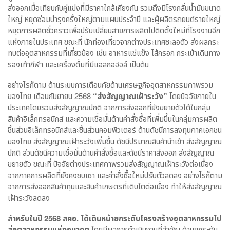
ส่งออกเมื่อเทียบกับคู่แข่งที่มีราคาใกล้เคียงกัน รวมถึงมีโรงกลั่นน้ำมันขนาด
ใหญ่ หยุดซ่อมบำรุงครั้งใหญ่ตามแผนประจำปี และผู้ผลิตรถยนต์รายใหญ่
หยุดการผลิตชั่วคราวเพื่อปรับเปลี่ยนสายการผลิตไปติดตั้งใหม่ที่โรงงานอีก
แห่งภายในประเทศ ขณะที่ นักท่องเที่ยวจากต่างประเทศชะลอตัว ส่งผลกระ
ทบต่ออุตสาหกรรมที่เกี่ยวข้อง เช่น อาหารแช่แข็ง ไส้กรอก กระเป๋าเดินทาง
รองเท้ากีฬา และเครื่องดื่มที่มีแอลกอฮอล์ เป็นต้น
อย่างไรก็ตาม ด้านระบบการเตือนภัยด้านเศรษฐกิจอุตสาหกรรมภาพรวม
ของไทย เดือนกันยายน 2568
“ส่งสัญญาณเฝ้าระวัง”
โดยปัจจัยภายใน
ประเทศโดยรวมส่งสัญญาณปกติ จากการส่งออกที่ยังขยายตัวได้ในกลุ่ม
สินค้าอิเล็กทรอนิกส์ และความเชื่อมั่นด้านคำสั่งซื้อที่เพิ่มขึ้นในกลุ่มการผลิต
ชิ้นส่วนอิเล็กทรอนิกส์และชิ้นส่วนคอมพิวเตอร์ ด้านดัชนีการลงทุนภาคเอกชน
ของไทย ส่งสัญญาณเฝ้าระวังเพิ่มขึ้น ดัชนีปริมาณสินค้านำเข้า ส่งสัญญาณ
ปกติ ส่วนดัชนีความเชื่อมั่นด้านคำสั่งซื้อและดัชนีราคาส่งออก ส่งสัญญาณ
ขยายตัว ขณะที่ ปัจจัยต่างประเทศภาพรวมส่งสัญญาณเฝ้าระวังต่อเนื่อง
จากภาคการผลิตที่ยังคงซบเซา และคำสั่งซื้อใหม่ปรับตัวลดลง อย่างไรก็ตาม
จากการส่งออกสินค้าทุนและสินค้าเกษตรที่เติบโตต่อเนื่อง ทำให้ส่งสัญญาณ
เฝ้าระวังลดลง
สำหรับในปี 2568 สศอ. ได้เดินหน้ายกระดับโครงสร้างอุตสาหกรรมไป
สู่อุตสาหกรรมแห่งอนาคต
โดยมีผลการดำเนินงานที่สำคัญ ด้านยกระดับ