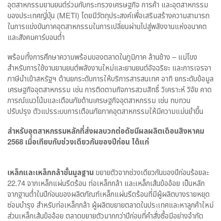
อุตสาหกรรมยานยนต์ร่วมกับกระทรวงเศรษฐกิจ การค้า และอุตสาหกรรม
ของประเทศญี่ปุ่น (METI) โดยมีวัตถุประสงค์เพื่อเสริมสร้างความสามารถ
ในการแข่งขันภาคอุตสาหกรรมในการเปลี่ยนผ่านไปสู่พลังงานแห่งอนาคต
และสังคมคาร์บอนต่ำ
พร้อมทั้งการศึกษาความพร้อมของตลาดในภูมิภาค ล้านช้าง – แม่โขง
สำหรับการใช้งานยานยนต์พลังงานใหม่และยานยนต์อัจฉริยะ และการเจรจา
ภาษีนำเข้าสหรัฐฯ ด้านยกระดับการให้บริการสารสนเทศ อาทิ ยกระดับข้อมูล
เศรษฐกิจอุตสาหกรรม เช่น การติดตามกิจการสวมสิทธิ์ วิเคราะห์ วิจัย คาด
การณ์แนวโน้มและเตือนภัยด้านเศรษฐกิจอุตสาหกรรม เช่น ทบทวน
ปรับปรุง ตัวแปรระบบการเตือนภัยภาคอุตสาหกรรมให้มีความแม่นยำขึ้น
สำหรับอุตสาหกรรมหลักที่ส่งผลบวกต่อดัชนีผลผลิตเดือนสิงหาคม
2568 เมื่อเทียบกับช่วงเดียวกันของปีก่อน ได้แก่
เหล็กและเหล็กกล้าขั้นมูลฐาน
ขยายตัวจากช่วงเดียวกันของปีก่อนร้อยละ
22.74 จากเหล็กแผ่นรีดร้อน ท่อเหล็กกล้า และเหล็กเส้นข้ออ้อย เป็นหลัก
จากฐานต่ำในปีก่อนของผลิตภัณฑ์เหล็กแผ่นรีดร้อนที่มีผู้ผลิตบางรายหยุด
ซ่อมบำรุง สำหรับท่อเหล็กกล้า ผู้ผลิตขยายตลาดในประเทศและหาลูกค้าใหม่
ส่วนเหล็กเส้นข้ออ้อย ตลาดขยายตัวมากกว่าปีก่อนที่คำสั่งซื้อมีอย่างจำกัด