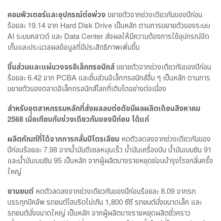
คอมพิวเตอร์และอุปกรณ์ต่อพ่วง
ขยายตัวจากช่วงเดียวกันของปีก่อน
ร้อยละ 19.14 จาก Hard Disk Drive เป็นหลัก ตามการขยายตัวของระบบ
AI ระบบคลาวด์ และ Data Center ส่งผลให้มีความต้องการใช้อุปกรณ์จัด
เก็บและประมวลผลข้อมูลที่มีประสิทธิภาพเพิ่มขึ้น
ชิ้นส่วนและแผ่นวงจรอิเล็กทรอนิกส์
ขยายตัวจากช่วงเดียวกันของปีก่อน
ร้อยละ 6.42 จาก PCBA และชิ้นส่วนอิเล็กทรอนิกส์อื่น ๆ เป็นหลัก ตามการ
ขยายตัวของตลาดอิเล็กทรอนิกส์โลกที่เติบโตอย่างต่อเนื่อง
สำหรับอุตสาหกรรมหลักที่ส่งผลลบต่อดัชนีผลผลิตเดือนสิงหาคม
2568 เมื่อเทียบกับช่วงเดียวกันของปีก่อน ได้แก่
ผลิตภัณฑ์ที่ได้จากการกลั่นปิโตรเลียม
หดตัวลดลงจากช่วงเดียวกันของ
ปีก่อนร้อยละ 7.98 จากน้ำมันดีเซลหมุนเร็ว น้ำมันเครื่องบิน น้ำมันเบนซิน 91
และน้ำมันเบนซิน 95 เป็นหลัก จากผู้ผลิตบางรายหยุดซ่อมบำรุงโรงกลั่นครั้ง
ใหญ่
ยานยนต์
หดตัวลดลงจากช่วงเดียวกันของปีก่อนร้อยละ 8.09 จากรถ
บรรทุกปิคอัพ รถยนต์ไฮบริดไม่เกิน 1,800 ซีซี รถยนต์นั่งขนาดเล็ก และ
รถยนต์นั่งขนาดใหญ่ เป็นหลัก จากผู้ผลิตบางรายหยุดผลิตชั่วคราว