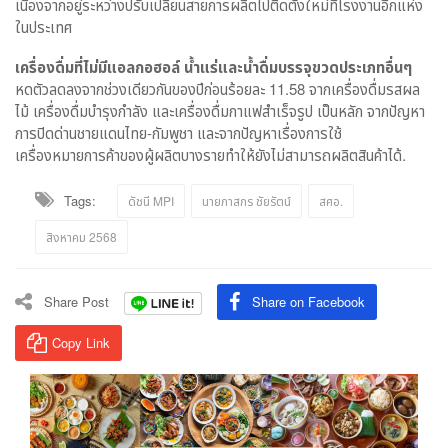
เนื่องจากอยู่ระหว่างปรับเปลี่ยนสายการผลิตไปติดตั้งใหม่ที่โรงงานอีกแห่ง
ในประเทศ
เครื่องดื่มที่ไม่มีแอลกอฮอล์ น้ำแร่และน้ำดื่มบรรจุขวดประเภทอื่นๆ
หดตัวลดลงจากช่วงเดียวกันของปีก่อนร้อยละ 11.58 จากเครื่องดื่มรสผล
ไม้ เครื่องดื่มบำรุงกำลัง และเครื่องดื่มกาแฟสำเร็จรูป เป็นหลัก จากปัญหา
การปิดด่านชายแดนไทย-กัมพูชา และจากปัญหาเรื่องการใช้
เครื่องหมายการค้าของผู้ผลิตบางรายทำให้ยังไม่สามารถผลิตสินค้าได้.
Tags:
ดัชนี MPI
นายภาสกร ชัยรัตน์
สศอ.
สิงหาคม 2568
Share Post
Share on Facebook
Copy Link