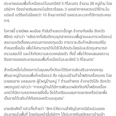
ประชาชนรอบพื้นที่เหมืองแร่ในเขตรัศมี 5 กิโลเมตร จำนวน 28 หมู่บ้าน โดย
บริษัทฯ ต้องจ่ายเงินสมทบในอัตราร้อยละ 3 ของค่าภาคหลวงแร่ที่ชำระใน
แต่ละปี แต่ต้องไม่น้อยกว่า 10 ล้านบาทต่อปี ตลอดระยะเวลาที่มีการประกอบ
การ
โอกาสนี้ นายนิพล ผมน้อย กำนันตำบลเขาเจ็ดลูก อำเภอทับคล้อ จังหวัด
พิจิตร กล่าวว่า “หลังจากที่อธิบดีกรมอุตสาหกรรมพื้นฐานและการเหมืองแร่
ลงนามแต่งตั้งคณะกรรมการกองทุนแล้ว ทางเราจะรีบทำหลักเกณฑ์ข้อ
กำหนดเงื่อนไข เพื่อให้สามารถนำไปใช้ให้เกิดประโยชน์และรัดกุมสามารถ
ตรวจสอบได้ และให้เกิดความสะดวกคล่องตัว ทั้งนี้ เพื่อให้ตอบสนองความ
ต้องการของประชาชนรอบพื้นที่เหมืองในระยะรัศมี 3 กิโลเมตร”
สำหรับหนึ่งในโครงการในชุมชนที่หวังจะได้รับการส่งเสริมจากกองทุน
พัฒนาหมู่บ้านรอบพื้นที่เหมืองแร่ คือ กลุ่มแม่บ้านทำน้ำพริกเครื่องแกง โดย
นายสมชาย แหลมนาค ผู้ใหญ่บ้านหมู่ 7 ตำบลท้ายดง อำเภอวังโป่ง จังหวัด
เพชรบูรณ์ กล่าวว่า “ทางหมู่บ้านได้มีการพัฒนาผลิตภัณฑ์น้ำพริกเครื่อง
แกงให้มีความหลากหลายยิ่งขึ้น จึงได้เตรียมแผนการขยายเครือข่ายเพื่อ
เป็นรายได้เสริมให้กับครอบครัวและชุมชน”
นายเชิดศักดิ๋ กล่าวทิ้งท้ายว่า “อัคราให้ความสำคัญในการมีส่วนร่วมของ
ประชาชนในพื้นที่ โดยก่อนหน้านี้บริษัทฯ ได้ประกาศรับสมัครชาวบ้านเข้า