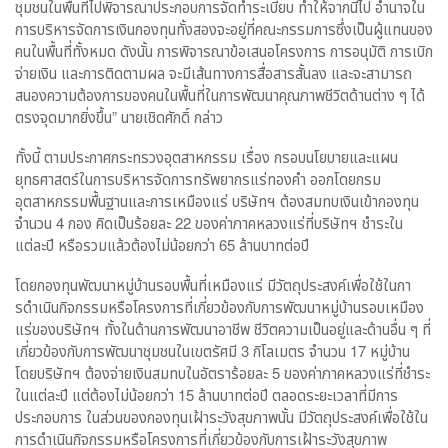
ชุมชนในพื้นที่ไปพิจารณาประกอบการจัดทำระเบียบ ทำให้จากนี้ไป อำนาจใน
การบริหารจัดการเงินกองทุนทั้งสองจะอยู่ที่คณะกรรมการซึ่งเป็นผู้แทนของ
คนในพื้นที่ทั้งหมด ดังนั้น การพิจารณาข้อเสนอโครงการ การอนุมัติ การเบิก
จ่ายเงิน และการติดตามผล จะมีเส้นทางการสื่อสารสั้นลง และจะสามารถ
สนองความต้องการของคนในพื้นที่ในการพัฒนาคุณภาพชีวิตด้านต่าง ๆ ได้
ตรงจุดมากยิ่งขึ้น” นายเชิดศักดิ์ กล่าว
ทั้งนี้ ตามประกาศกระทรวงอุตสาหกรรม เรื่อง กรอบนโยบายและแผน
ยุทธศาสตร์ในการบริหารจัดการทรัพยากรแร่ทองคํา ออกโดยกรม
อุตสาหกรรมพื้นฐานและการเหมืองแร่ บริษัทฯ ต้องสมทบเงินเข้ากองทุน
จำนวน 4 กอง คิดเป็นร้อยละ 22 ของค่าภาคหลวงแร่ที่บริษัทฯ ชำระใน
แต่ละปี หรือรวมแล้วต้องไม่น้อยกว่า 65 ล้านบาทต่อปี
โดยกองทุนพัฒนาหมู่บ้านรอบพื้นที่เหมืองแร่ มีวัตถุประสงค์เพื่อใช้ในกา
รดําเนินกิจกรรมหรือโครงการที่เกี่ยวข้องกับการพัฒนาหมู่บ้านรอบเหมือง
แร่ของบริษัทฯ ทั้งในด้านการพัฒนาอาชีพ ชีวิตความเป็นอยู่และด้านอื่น ๆ ที่
เกี่ยวข้องกับการพัฒนาชุมชนในเขตรัศมี 3 กิโลเมตร จำนวน 17 หมู่บ้าน
โดยบริษัทฯ ต้องจ่ายเงินสมทบในอัตราร้อยละ 5 ของค่าภาคหลวงแร่ที่ชำระ
ในแต่ละปี แต่ต้องไม่น้อยกว่า 15 ล้านบาทต่อปี ตลอดระยะเวลาที่มีการ
ประกอบการ ในส่วนของกองทุนเฝ้าระวังสุขภาพนั้น มีวัตถุประสงค์เพื่อใช้ใน
การดำเนินกิจกรรมหรือโครงการที่เกี่ยวข้องกับการเฝ้าระวังสุขภาพ