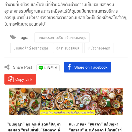
ทำงานที่เหมือง และในวันนี้ที่ช่วยผลักดันผ่านความเห็นชอบของกรม
อุตสาหกรรมพื้นฐานและการเหมืองแร่ให้ชุมชนมีบทบาทในการบริหาร
กองทุนมากขึ้น ซึ่งเราหวังอย่างยิ่งว่ากองทุนเหล่านี้จะเป็นอีกหนึ่งกลไกสำคัญ
ในการพัฒนาชุมชนต่อไป”
Tags:
คณะกรรมการบริหารจัดการกองทุน
นายเชิดศักดิ์ อรรถอารุณ
อัครา รีซอร์สเซส
เหมืองทองอัครา
Share Post
Share on Facebook
Copy Link
"มนัญญา" ลุย กระบี่ รุดแก้ปัญหา
แนะนายกฯ "ยุบสภา" แก้ปัญหา
ผลผลิต "ปาล์มน้ำมัน"ล้นตลาด จี้
"สภาล่ม" ส.ส.ด้อยค่า ไม่ทำหน้าที่