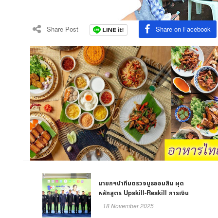
Share Post
Share on Facebook
นายกฯนำทีมตรวจบูธออมสิน ผุด
หลักสูตร Upskill-Reskill การเงิน
ออนไลน์ให้ร้านค้าคนละครึ่ง พลัส
18 November 2025