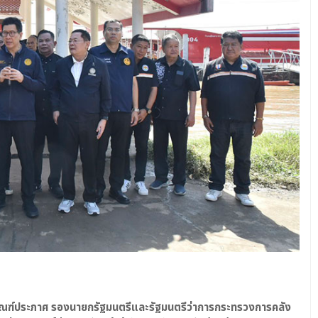
ิทัณฑ์ประภาศ รองนายกรัฐมนตรีและรัฐมนตรีว่าการกระทรวงการคลัง