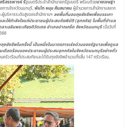
ศรีสรรพางค์ รั
ฐมนตรีประจำสำนักนายกรัฐมนตรี พร้อมด้วย
นายเชษฐา
ราชการจังหวัดนนทบุรี,
พันโท หนุน ศันสนาคม
ผู้อำนวยการสำนักงานสลาก
ละผู้บริหารระดับสูงของสำนักงานฯ
ลงพื้นที่มอบถุงยังชีพเพื่อบรรเทา
ะให้กำลังใจแก่ประชาชนผู้ประสบภัยพิบัติ (อุทกภัย) ในพื้นที่ตำบล
ลาเฉลิมพระเกียรติวัดเตย อำเภอปากเกร็ด จังหวัดนนทบุรี
เมื่อวันที่
2568
ถุงยังชีพในครั้งนี้ เป็นหนึ่งในมาตรการเร่งด่วนของรัฐบาลเพื่อดูแล
เดือดร้อนของประชาชนผู้ประสบอุทกภัยในจังหวัดนนทบุรีอย่างทั่ว
วนครัวเรือนที่ประสบภัยและได้รับถุงยังชีพจำนวนทั้งสิ้น 147 ครัวเรือน.