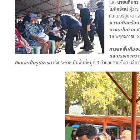
และ
นายนภินทร 
โมสิกรัตน์
ผู้ว่า
กินแบ่งรัฐบาล แ
ความเดือดร้อนแล
บางตะไนย์ ณ ศา
16 พฤศจิกายน 
การลงพื้นที่มอบ
และบรรเทาความ
ถึงและเป็นรูปธรรม
ซึ่งประชาชนในพื้นที่หมู่ที่ 3 ตำบลบางตะไนย์ มีจำน