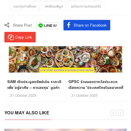
มอบทุนการศึกษา
สหพัฒนพิบูล
แบ่งเบาภาระครอบครัว
Share Post
Share on Facebook
Copy Link
SAM เปิดประมูลทรัพย์เด่น ราคาดี
GPSC ร่วมมอบรางวัลประกวด
เพื่อ’อยู่อาศัย – การลงทุน’ มูลค่า
เรียงความ 'ประเทศไทยในอนาคตที่
รวมกว่า 456 ลบ.
ฉันฝันเห็น'
31 October 2025
31 October 2025
YOU MAY ALSO LIKE