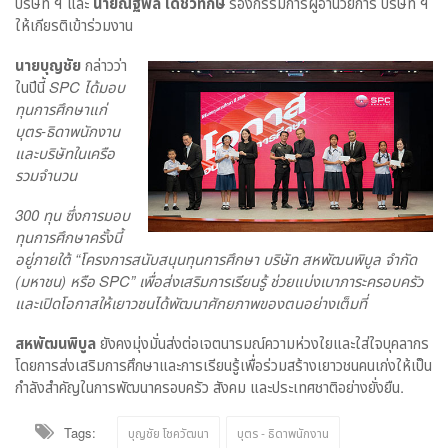
บริษัท ฯ และ
นายณัฐพล เดชวิทักษ์
รองกรรมการผู้อำนวยการ บริษัท ฯ
ให้เกียรติเข้าร่วมงาน
นายบุญชัย
กล่าวว่า
ในปีนี้
SPC
ได้มอบ
ทุนการศึกษาแก่
บุตร-ธิดาพนักงาน
และบริษัทในเครือ
รวมจำนวน
300
ทุน ซึ่งการมอบ
ทุนการศึกษาครั้งนี้
อยู่ภายใต้ “โครงการสนับสนุนทุนการศึกษา บริษัท สหพัฒนพิบูล จำกัด
(
มหาชน) หรือ
SPC”
เพื่อส่งเสริมการเรียนรู้ ช่วยแบ่งเบาภาระครอบครัว
และเปิดโอกาสให้เยาวชนได้พัฒนาศักยภาพของตนอย่างเต็มที่
สหพัฒนพิบูล
ยังคงมุ่งมั่นส่งต่อเจตนารมณ์ความห่วงใยและใส่ใจบุคลากร
โดยการส่งเสริมการศึกษาและการเรียนรู้เพื่อร่วมสร้างเยาวชนคนเก่งให้เป็น
กำลังสำคัญในการพัฒนาครอบครัว สังคม และประเทศชาติอย่างยั่งยืน.
Tags:
บุญชัย โชควัฒนา
บุตร - ธิดาพนักงาน