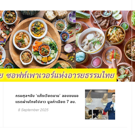
กรมศุลฯจับ ‘แก๊งเวียดนาม’ ลอบขนนอ
แรดผ่านไทยไปลาว มูลค่าเฉียด 7 ลบ.
8 September 2025