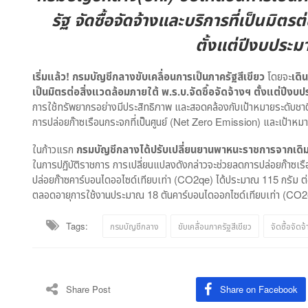
รัฐ จัดซื้อจัดจ้างและบริการที่เป็นมิตร
ตั้งแต่ปีงบประม
เริ่มแล้ว! กรมบัญชีกลางขับเคลื่อนการเป็นภาครัฐสีเขียว
โดยจะ
เดิ
เป็นมิตรต่อสิ่งแวดล้อมภายใต้ พ.ร.บ.จัดซื้อจัดจ้างฯ ตั้งแต่ปีง
การใช้ทรัพยากรอย่างมีประสิทธิภาพ และสอดคล้องกับเป้าหมายระดับชา
การปล่อยก๊าซเรือนกระจกที่เป็นศูนย์ (Net Zero Emission) และเป้าห
ในก้าวแรก
กรมบัญชีกลางได้ปรับเปลี่ยนยานพาหนะราชการจากเดิมที่
ในการปฏิบัติราชการ การเปลี่ยนแปลงดังกล่าวจะช่วยลดการปล่อยก๊าซเรื
ปล่อยก๊าซคาร์บอนไดออไซด์เทียบเท่า (CO2qe) ได้ประมาณ 115 กรัม ต่อ
ตลอดอายุการใช้งานประมาณ 18 ตันคาร์บอนไดออกไซด์เทียบเท่า (CO2
Tags:
กรมบัญชีกลาง
ขับเคลื่อนภาครัฐสีเขียว
จัดซื้อจัดจ
Share Post
Share on Facebook