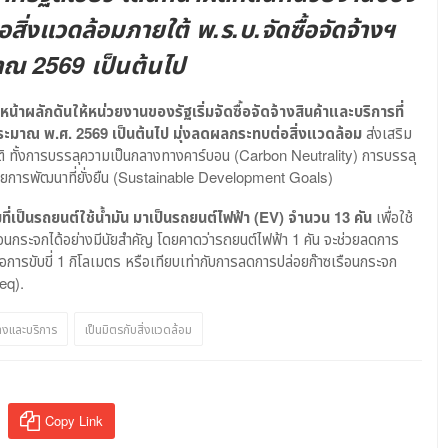
ต่อสิ่งแวดล้อมภายใต้ พ.ร.บ.จัดซื้อจัดจ้างฯ
าณ 2569 เป็นต้นไป
นหน้าผลักดันให้หน่วยงานของรัฐเริ่มจัดซื้อจัดจ้างสินค้าและบริการที่
บประมาณ พ.ศ.
2569 เป็นต้นไป
มุ่งลดผลกระทบต่อสิ่งแวดล้อม
ส่งเสริม
ติ ทั้งการบรรลุความเป็นกลางทางคาร์บอน (Carbon Neutrality) การบรรลุ
มายการพัฒนาที่ยั่งยืน (Sustainable Development Goals)
เป็นรถยนต์ใช้น้ำมัน มาเป็นรถยนต์ไฟฟ้า (
EV) จำนวน 13 คัน
เพื่อใช้
อนกระจกได้อย่างมีนัยสำคัญ โดยคาดว่ารถยนต์ไฟฟ้า 1 คัน จะช่วยลดการ
การขับขี่ 1 กิโลเมตร หรือเทียบเท่ากับการลดการปล่อยก๊าซเรือนกระจก
eq).
้างและบริการ
เป็นมิตรกับสิ่งแวดล้อม
Copy Link