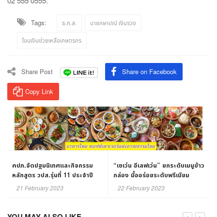
02 555 0555.
Tags:
ธ.ก.ส.
นายกษาปณ์ เงินรวง
โอนเงินช่วยเหลือเกษตรกร
Share Post
Share on Facebook
Copy Link
คปภ.จัดปฐมนิเทศและกิจกรรม
“เซเว่น อีเลฟเว่น” ยกระดับเมนูข้าว
หลักสูตร วปส.รุ่นที่ 11 ประจำปี
กล่อง มื้ออร่อยระดับพรีเมียม
2566
เอาใจคนรักอาหารทะเล
21 February 2023
22 February 2023
YOU MAY ALSO LIKE