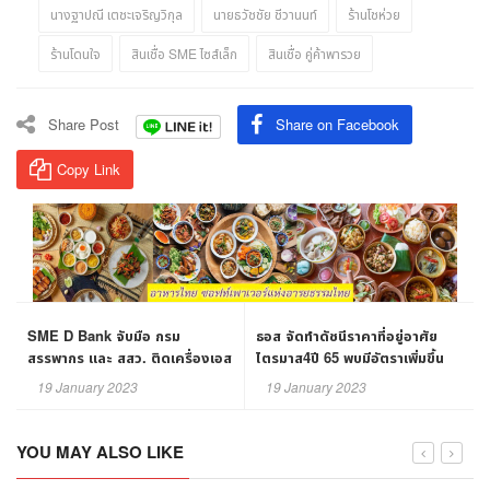
นางฐาปณี เตชะเจริญวิกุล
นายธวัชชัย ชีวานนท์
ร้านโชห่วย
ร้านโดนใจ
สินเชื่อ SME ไซส์เล็ก
สินเชื่อ คู่ค้าพารวย
Share Post
Share on Facebook
Copy Link
SME D Bank จับมือ กรม
ธอส จัดทำดัชนีราคาที่อยู่อาศัย
สรรพากร และ สสว. ติดเครื่องเอส
ไตรมาส4ปี 65 พบมีอัตราเพิ่มขึ้น
เอ็มอีไทย เข้าถึงแหล่งทุน
ร้อยละ2.7
19 January 2023
19 January 2023
YOU MAY ALSO LIKE