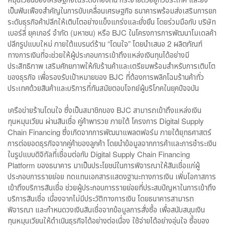
เป็นฟันเฟืองสำคัญในการขับเคลื่อนเศรษฐกิจ ธนาคารพร้อมส่งเสริมการยก
ระดับธุรกิจค้าปลีกให้เติบโตอย่างแข็งแกร่งและยั่งยืน โดยร่วมมือกับ บริษัท
เบอร์ลี่ ยุคเกอร์ จำกัด (มหาชน) หรือ BJC ในโครงการการพัฒนาโมเดลค้า
ปลีกรูปแบบใหม่ ภายใต้แบรนด์ร้าน “โดนใจ” โดยนำเสนอ 2 ผลิตภัณฑ์
ทางการเงินที่จะช่วยให้ผู้ประกอบการเข้าถึงแหล่งเงินทุนได้อย่างมี
ประสิทธิภาพ เสริมศักยภาพให้กับร้านค้าและเตรียมพร้อมสำหรับการเติบโต
ของธุรกิจ เพื่อรองรับเป้าหมายของ BJC ที่ต้องการพลิกโฉมร้านค้าทั่ว
ประเทศด้วยสินค้าและบริการที่ทันสมัยตอบโจทย์ผู้บริโภคในยุคปัจจบัน
เครือข่ายร้านโดนใจ ซึ่งเป็นสมาชิกของ BJC สามารถเข้าถึงแหล่งเงิน
ทุนหมุนเวียน ผ่านสินเชื่อ คู่ค้าพารวย ภายใต้ โครงการ Digital Supply
Chain Financing ซึ่งเกิดจากการพัฒนาแพลตฟอร์ม ภายใต้ยุทธศาสตร์
การต่อยอดธุรกิจจากคู่ค้าของลูกค้า โดยนำข้อมูลจากการค้าและการชำระเงิน
ในรูปแบบดิจิทัลที่เชื่อมต่อกับ Digital Supply Chain Financing
Platform ของธนาคาร มาเป็นประโยชน์ในการพิจารณาให้สินเชื่อแก่ผู้
ประกอบการรายย่อย ทดแทนเอกสารแสดงฐานะทางการเงิน เพิ่มโอกาสการ
เข้าถึงบริการสินเชื่อ ช่วยผู้ประกอบการรายย่อยที่ประสบปัญหาในการเข้าถึง
บริการสินเชื่อ เนื่องจากไม่มีประวัติทางการเงิน โดยธนาคารสามารถ
พิจารณา และกำหนดวงเงินสินเชื่อจากข้อมูลการสั่งซื้อ เพื่อสนับสนุนเงิน
ทุนหมุนเวียนให้ดำเนินธุรกิจได้อย่างต่อเนื่อง ใช้จ่ายได้อย่างอุ่นใจ ซื้อของ