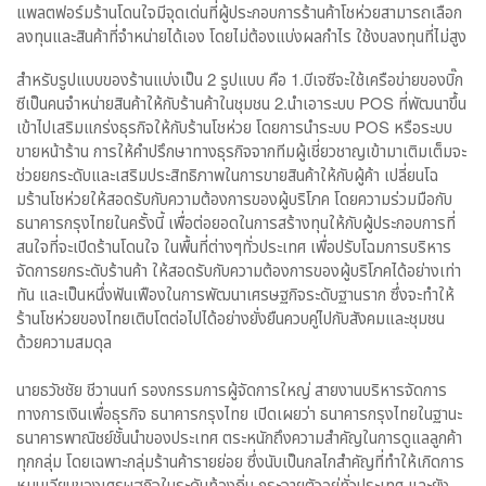
แพลตฟอร์มร้านโดนใจมีจุดเด่นที่ผู้ประกอบการร้านค้าโชห่วยสามารถเลือก
ลงทุนและสินค้าที่จำหน่ายได้เอง โดยไม่ต้องแบ่งผลกำไร ใช้งบลงทุนที่ไม่สูง
สำหรับรูปแบบของร้านแบ่งเป็น 2 รูปแบบ คือ 1.บีเจซีจะใช้เครือข่ายของบิ๊ก
ซีเป็นคนจำหน่ายสินค้าให้กับร้านค้าในชุมชน 2.นำเอาระบบ POS ที่พัฒนาขึ้น
เข้าไปเสริมแกร่งธุรกิจให้กับร้านโชห่วย โดยการนำระบบ POS หรือระบบ
ขายหน้าร้าน การให้คำปรึกษาทางธุรกิจจากทีมผู้เชี่ยวชาญเข้ามาเติมเต็มจะ
ช่วยยกระดับและเสริมประสิทธิภาพในการขายสินค้าให้กับผู้ค้า เปลี่ยนโฉ
มร้านโชห่วยให้สอดรับกับความต้องการของผู้บริโภค โดยความร่วมมือกับ
ธนาคารกรุงไทยในครั้งนี้ เพื่อต่อยอดในการสร้างทุนให้กับผู้ประกอบการที่
สนใจที่จะเปิดร้านโดนใจ ในพื้นที่ต่างๆทั่วประเทศ เพื่อปรับโฉมการบริหาร
จัดการยกระดับร้านค้า ให้สอดรับกับความต้องการของผู้บริโภคได้อย่างเท่า
ทัน และเป็นหนึ่งฟันเฟืองในการพัฒนาเศรษฐกิจระดับฐานราก ซึ่งจะทำให้
ร้านโชห่วยของไทยเติบโตต่อไปได้อย่างยั่งยืนควบคู่ไปกับสังคมและชุมชน
ด้วยความสมดุล
นายธวัชชัย ชีวานนท์ รองกรรมการผู้จัดการใหญ่ สายงานบริหารจัดการ
ทางการเงินเพื่อธุรกิจ ธนาคารกรุงไทย เปิดเผยว่า ธนาคารกรุงไทยในฐานะ
ธนาคารพาณิชย์ชั้นนำของประเทศ ตระหนักถึงความสำคัญในการดูแลลูกค้า
ทุกกลุ่ม โดยเฉพาะกลุ่มร้านค้ารายย่อย ซึ่งนับเป็นกลไกสำคัญที่ทำให้เกิดการ
หมุนเวียนของเศรษฐกิจในระดับท้องถิ่น กระจายตัวอยู่ทั่วประเทศ และยัง