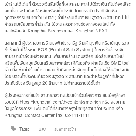
เข้าร้านได้เต็มที่ ด้วยวงเงินสินเชื่อที่เหมาะสม หากไม่ใช้วงเงิน ก็ไม่ต้องเสียด
อกเบี้ย และไม่ต้องใช้หลักทรัพย์ค้ำประกัน โดยบรรษัทประกันสินเชื่อ
อุตสาหกรรมขนาดย่อม (บสย.) ค้ำประกันเต็มวงเงิน สูงสุด 5 ล้านบาท ไม่มี
ค่าธรรมเนียมการค้ำประกัน ใช้งานสะดวกผ่านช่องทางออนไลน์ ทั้ง
แอปพลิเคชัน Krungthai Business และ Krungthai NEXT
นอกจากนี้ ผู้ประกอบการร้านธงฟ้าประชารัฐ ร้านค้าถุงเงิน หรือเป๋าตุง รวม
ถึงร้านค้าที่ใช้ระบบ POS (Point of Sale System) ในการรับชำระเงิน
สามารถเข้าถึงแหล่งเงินทุน เพื่อขยายร้าน เติมสต็อค เปิดร้านสาขาใหม่
หรือเพิ่มเงินหมุนเวียนเสริมสภาพคล่องให้กับธุรกิจ ผ่านสินเชื่อ SME ไซส์
เล็ก ที่จะช่วยให้ร้านค้ารายย่อยเข้าถึงแหล่งเงินทุนโดยไม่ต้องใช้หลักประกัน
โดย บสย.ค้ำประกันเต็มวงเงินสูงสุด 3 ล้านบาท และสำหรับลูกค้าที่มีหลัก
ประกันรับวงเงินสูงสุด 20 ล้านบาท ไม่กำหนดรายได้ขั้นต่ำ
ผู้ประกอบการที่สนใจ สามารถลงทะเบียนเข้าร่วมโครงการ สินเชื่อคู่ค้าพา
รวยได้ที่ https://krungthai.com/th/content/sme-rich หรือ สอบถาม
ข้อมูลโครงการฯ เพิ่มเติมได้ที่ธนาคารกรุงไทยทุกสาขาทั่วประเทศ หรือ
Krungthai Contact Center โทร. 02-111-1111
Tags:
BJC
ธนาคารกรุงไทย