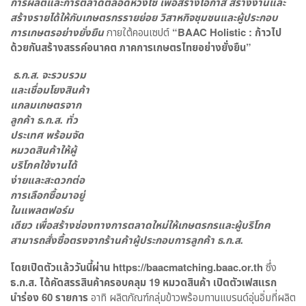
การผลิตและการตลาดตลอดห่วงโซ่ เพื่อสร้างโอกาส สร้างงานและ
สร้างรายได้ให้กับเกษตรกรรายย่อย วิสาหกิจชุมชนและผู้ประกอบ
การเกษตรอย่างยั่งยืน
ภายใต้คอนเซปต์
“
BAAC Holistic : ก้าวไป
ด้วยกันสร้างสรรค์อนาคต ภาคการเกษตรไทยอย่างยั่งยืน”
ธ.ก.ส. จะรวบรวม
และเชื่อมโยงสินค้า
แกลมเกษตรจาก
ลูกค้า ธ.ก.ส. ทั่ว
ประเทศ พร้อมจัด
หมวดสินค้าให้ผู้
บริโภคใช้งานได้
ง่ายและสะดวกต่อ
การเลือกซื้อมาอยู่
ในแพลตฟอร์ม
เดียว เพื่อสร้างช่องทางการตลาดใหม่ให้เกษตรกรและผู้บริโภค
สามารถสั่งซื้อตรงจากร้านค้าผู้ประกอบการลูกค้า ธ.ก.ส.
โดยเปิดตัวแล้ววันนี้ผ่าน https://baacmatching.baac.or.th
ซึ่ง
ธ.ก.ส. ได้คัดสรรสินค้าครอบคลุม 19 หมวดสินค้า เปิดตัวเฟสแรก
นำร่อง 60 รายการ
อาทิ ผลิตภัณฑ์กลุ่มข้าวพร้อมทานแบรนด์อุ่นอิ่มที่ผลิต