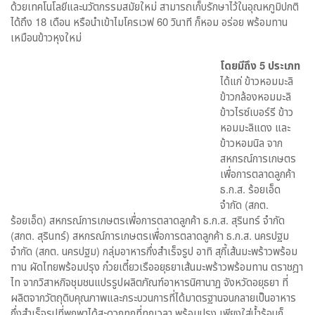
ด้วยเทคโนโลยีและนวัตกรรมสมัยใหม่ สามารถเก็บรักษาไว้ในอุณหภูมิปกติ
ได้ถึง 18 เดือน หรือนำเข้าไมโครเวฟ 60 วินาที ก็หอม อร่อย พร้อมทาน
เหมือนข้าวหุงใหม่
โดยมีถึง 5 ประเภท
ได้แก่ ข้าวหอมมะลิ
ข้าวกล้องหอมมะลิ
ข้าวไรซ์เบอร์รี ข้าว
หอมมะลิแดง และ
ข้าวหอมนิล จาก
สหกรณ์การเกษตร
เพื่อการตลาดลูกค้า
ธ.ก.ส. ร้อยเอ็ด
จำกัด (สกต.
ร้อยเอ็ด) สหกรณ์การเกษตรเพื่อการตลาดลูกค้า ธ.ก.ส. สุรินทร์ จำกัด
(สกต. สุรินทร์) สหกรณ์การเกษตรเพื่อการตลาดลูกค้า ธ.ก.ส. นครปฐม
จำกัด (สกต. นครปฐม) กลุ่มอาหารกึ่งสำเร็จรูป อาทิ สุกี้เส้นมะพร้าวพร้อม
ทาน ผัดไทยพร้อมปรุง ก๋วยเตี๋ยวเรืออยุธยาเส้นมะพร้าวพร้อมทาน ตราชฎา
ไท จากวิสาหกิจชุมชนแปรรูปผลิตภัณฑ์อาหารนิศานาฏ จังหวัดอยุธยา ที่
ผลิตจากวัตถุดิบคุณภาพและกระบวนการที่ได้มาตรฐานจนกลายเป็นอาหาร
กึ่งสำเร็จรูปที่พกพาได้สะดวกทุกที่ทุกเวลา พร้อมปรุง เพียงใส่น้ำร้อนก็