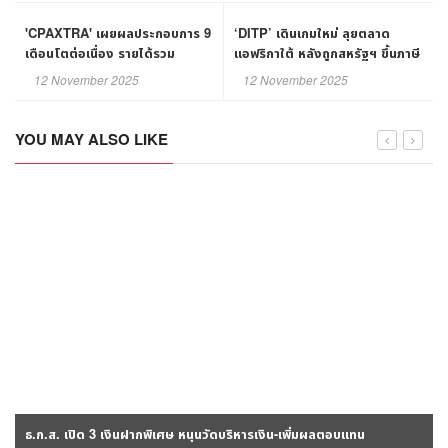
'CPAXTRA' เผยผลประกอบการ 9
‘DITP’ เดินเกมใหม่ ลุยตลาด
เดือนโตต่อเนื่อง รายได้รวม
แอฟริกาใต้ หลังถูกสหรัฐฯ ขึ้นภาษี
386,050 ลบ.
หันจับมืออาเซียนขยายการค้า
12 November 2025
12 November 2025
YOU MAY ALSO LIKE
ธ.ก.ส. เปิด 3 เงินฝากพิเศษ หนุนวัดบริหารเงิน-เพิ่มผลตอบแทน