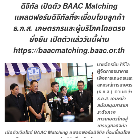
ดิจิทัล เปิดตัว BAAC Matching
แพลตฟอร์มดิจิทัลที่จะเชื่อมโยงลูกค้า
ธ.ก.ส. เกษตรกรและผู้บริโภคโดยตรง
ยั่งยืน เปิดตัวแล้ววันนี้ผ่าน
https://baacmatching.baac.or.th
นายฉัตรชัย ศิริไล
ผู้จัดการธนาคาร
เพื่อการเกษตรและ
สหกรณ์การเกษตร
(ธ.ก.ส.)
เปิดเผย
ว่า
ธ.ก.ส. เดินหน้า
สนับสนุนการยก
ระดับภาค
การเกษตรไทยสู่
เศรษฐกิจดิจิทัล
เปิดตัวเว็บไซต์
BAAC Matching แพลตฟอร์มดิจิทัล ที่จะเชื่อมโยง