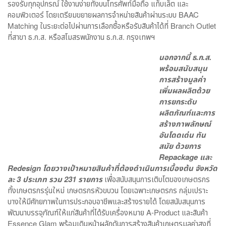
รองรับทุกอุปกรณ์ ใช้งานง่ายทั้งบนโทรศัพท์มือถือ แท็บเล็ต และ
คอมพิวเตอร์ โดยเตรียมขยายผลการจำหน่ายสินค้าผ่านระบบ BAAC
Matching ในระยะต่อไปผ่านการเลือกซื้อหรือรับสินค้าได้ที่ Branch Outlet
ที่สาขา ธ.ก.ส. หรือสโมสรพนักงาน ธ.ก.ส. กรุงเทพฯ
นอกจากนี้ ธ.ก.ส.
พร้อมสนับสนุน
การสร้างมูลค่า
เพิ่มผลผลิตด้วย
การยกระดับ
ผลิตภัณฑ์และการ
สร้างภาพลักษณ์
อันโดดเด่น ทัน
สมัย ด้วยการ
Repackage และ
Redesign
โดยวางเป้าหมายสินค้าที่ต้องดำเนินการเบื้องต้น จังหวัด
ละ 3 ประเภท รวม 231 รายการ
เพื่อสนับสนุนการเติบโตของเกษตรกร
ทั้งเกษตรกรรุ่นใหม่ เกษตรกรหัวขบวน โดยเฉพาะเกษตรกร กลุ่มเปราะ
บางให้มีศักยภาพในการประกอบอาชีพและสร้างรายได้ โดยสนับสนุนการ
พัฒนาบรรจุภัณฑ์ให้แก่สินค้าที่ได้รับเครื่องหมาย A-Product และสินค้า
Essence Glam พร้อมเดินหน้าผลักดันการสร้างสินค้าเกษตรมูลค่าสูงที่