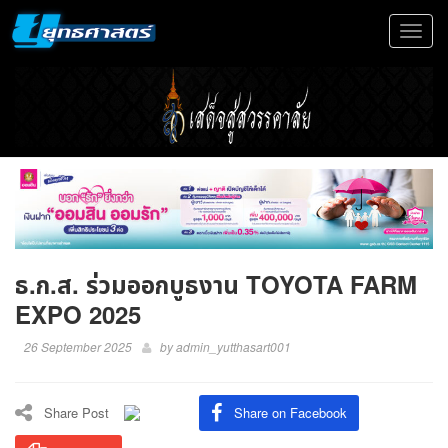
Toggle
navigat
ธ.ก.ส. ร่วมออกบูธงาน TOYOTA FARM
EXPO 2025
26 September 2025
by
admin_yutthasart001
Share Post
Share on Facebook