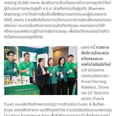
เกษตรสู่ GLAM เกษตร ส่งเสริมการเชื่อมโยงขยายโอกาสทางธุรกิจให้แก่
ผู้ประกอบการเกษตรลูกค้า ธ.ก.ส. ผ่านกิจกรรมจับคู่ธุรกิจ (Business
Matching) การให้บริการสินเชื่อเพื่อพัฒนาเกษตรกรและผู้ประกอบการ
SME เกษตร การผลักดันโครงการนวัตกรรมทางการเงินเพื่อเกษตรกรรม
สมัยใหม่ และการส่งเสริมการตลาดผลิตภัณฑ์ชุมชน ตลอดจนการให้คำ
ปรึกษาและองค์ความรู้ด้านการเงินการลงทุน เพื่อช่วยให้เกษตรกรไทยก้าว
ทันโลกการเกษตรยุคดิจิทัล
นอกจากนี้
ภายงาน
ยังมีการจัดแสดง
นวัตกรรมและ
เทคโนโลยีสมัยใหม่
อาทิ นิทรรศการ
เกษตรแห่งอนาคต :
Smart Farming,
Robotics, Drone
และ IoT โซนอาหาร
อนาคต (Future
Food) และผลิตภัณฑ์เกษตรแปรรูป การจัดแสดง Exotic & Buffalo
Expo แสดงสัตว์หายาก และวิถีเกษตรไทย การแข่งขันนวัตกรรมเกษตรรุ่น
ใหม่ Farm Experience Zone พื้นที่สร้างแรงบันดาลใจสำหรับครอบครัว