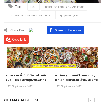
Tags:
ธ.ก.ส.
ยกระดับสินค้าเกษตรสู่ GLAM เกษตร
ร่วมงานมหกรรมเกษตรและนวัตกรรม
ไข่มุก จูงใจจารุมาศ
Share Post
Share on Facebook
Copy Link
เซเว่นฯ ลงพื้นที่ให้บริการทำหมัน
พาณิชย์ ชูแบรนด์ดีไซเนอร์ไทยสู่
สุนัข-แมวจร ลดปัญหาประชากร
เวทีโลก ชวนคนไทยเข้าชมพลังการ
สัตว์ในชุมชน สร้างชุมชนอุ่นใจ
ออกแบบไทยสู่สายตาโลก
26 September 2025
26 September 2025
อย่างยั่งยืน
YOU MAY ALSO LIKE