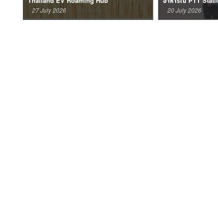
Thailand EV Roaming Hub
อาหารใน PTT Statio
27 July 2026
20 July 2026