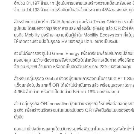
จำนวน 31,197 ล้านบาท มุ่งเน้นการขยายและสร้างความแข็งแกร่งของ 
จำนวน 14,193 ล้านบาท หรือคิดเป็นสัดส่วนประมาณ 45% ของงบลงทุน
สำหรับขยายสาขาร้าน Café Amazon และร้าน Texas Chicken รวมไปถึ
รูปแบบ โดยนอกจากธุรกิจอาหารและเครื่องดื่ม (F&B) แล้ว OR ยังให้ค
ธุรกิจ Mobility มุ่งรักษาความเป็นผู้นำใน Mobility Ecosystem ทั้
ให้เกิดความร่วมมือในธุรกิจ EV ของกลุ่ม ปตท. อย่างเป็นระบบ
รวมไปถึงการลงทุนใน Green Energy เพื่อเตรียมพร้อมกับการเปลี่ย
ครอบคลุม ไม่ว่าจะต้องการพลังงานชนิดใดสำหรับการเดินทาง เพื่อให้ก
จำนวน 6,799 ล้านบาท หรือคิดเป็นสัดส่วนประมาณ 22% ของงบลงทุน
สำหรับ กลุ่มธุรกิจ Global ยังคงมุ่งขยายการลงทุนในการเปิด PTT St
แข็งแกร่งในประเทศที่ OR ได้เข้าไปดำเนินการแล้ว พร้อมแสวงหาโอก
4,954 ล้านบาท หรือคิดเป็นสัดส่วนประมาณ 16% ของงบลงทุน
ส่วน กลุ่มธุรกิจ OR Innovation มุ่งแสวงหาธุรกิจใหม่เพื่อต่อยอดธุรก
ธุรกิจ เพื่อสร้างนวัตกรรมในแบบฉบับของ OR เพื่อเป็นต้นแบบขององค์ก
ยั่งยืน
นอกจากนี้ ยังมีการลงทุนในนวัตกรรมเพื่อพัฒนาโมเดลทางธุรกิจใหม่