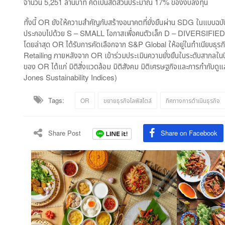
จำนวน 5,251 ล้านบาท คิดเป็นสัดส่วนประมาณ 17% ของงบลงทุน
ทั้งนี้ OR ยังให้ความสำคัญกับสร้างอนาคตที่ยั่งยืนผ่าน SDG ในแบบฉบ
ประกอบไปด้วย S – SMALL โอกาสเพื่อคนตัวเล็ก D – DIVERSIFIED 
โดยล่าสุด OR ได้รับการคัดเลือกจาก S&P Global ให้อยู่ในทำเนียบธุรกิ
Retailing ภายหลังจาก OR เข้าร่วมประเมินความยั่งยืนในระดับสากลในปีแรก
ของ OR ได้แก่ มิติสิ่งแวดล้อม มิติสังคม มิติเศรษฐกิจและการกำกั
Jones Sustainability Indices)
Tags:
OR
ขยายธุรกิจไลฟ์สไตล์
ทิศทางการดำเนินธุรกิจ
Share Post
Share on Facebook