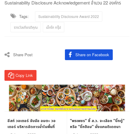
Sustainability Disclosure Acknowledgement จำนวน 22 องค์กร
Tags:
Sustainability Disclosure Award 2022
รางวัลเกียรติคุณ
เอ็กโก กรุ๊ป
Share Post
Share on Facebook
Copy Link
อีสท์ วอเตอร์ จับมือ อมตะ วอ
"พรเพชร" ชี้ ส.ว. จะเลือก "บิ๊กตู่"
เตอร์ บริหารจัดการน้ำในพื้นที่
หรือ "บิ๊กป้อม" นั่งแคนดิเดตนา
EEC
ยกฯ ตอบแทนไม่ได้ ต่างคนต่างคิด