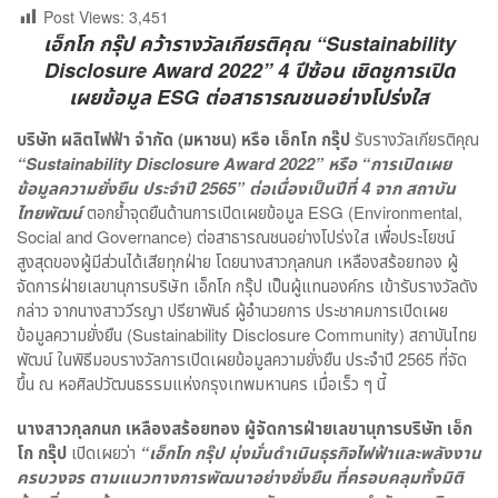
Post Views:
3,451
เอ็กโก กรุ๊ป คว้ารางวัลเกียรติคุณ “Sustainability
Disclosure Award 2022” 4 ปีซ้อน เชิดชูการเปิด
เผยข้อมูล ESG ต่อสาธารณชนอย่างโปร่งใส
บริษัท ผลิตไฟฟ้า จำกัด (มหาชน) หรือ เอ็กโก กรุ๊ป
รับรางวัลเกียรติคุณ
“Sustainability Disclosure Award 2022” หรือ “การเปิดเผย
ข้อมูลความยั่งยืน ประจำปี 2565” ต่อเนื่องเป็นปีที่ 4 จาก สถาบัน
ไทยพัฒน์
ตอกย้ำจุดยืนด้านการเปิดเผยข้อมูล ESG (Environmental,
Social and Governance) ต่อสาธารณชนอย่างโปร่งใส เพื่อประโยชน์
สูงสุดของผู้มีส่วนได้เสียทุกฝ่าย โดยนางสาวกุลกนก เหลืองสร้อยทอง ผู้
จัดการฝ่ายเลขานุการบริษัท เอ็กโก กรุ๊ป เป็นผู้แทนองค์กร เข้ารับรางวัลดัง
กล่าว จากนางสาววีรญา ปรียาพันธ์ ผู้อำนวยการ ประชาคมการเปิดเผย
ข้อมูลความยั่งยืน (Sustainability Disclosure Community) สถาบันไทย
พัฒน์ ในพิธีมอบรางวัลการเปิดเผยข้อมูลความยั่งยืน ประจำปี 2565 ที่จัด
ขึ้น ณ หอศิลปวัฒนธรรมแห่งกรุงเทพมหานคร เมื่อเร็ว ๆ นี้
นางสาวกุลกนก เหลืองสร้อยทอง ผู้จัดการฝ่ายเลขานุการบริษัท เอ็ก
โก กรุ๊ป
เปิดเผยว่า
“เอ็กโก กรุ๊ป มุ่งมั่นดำเนินธุรกิจไฟฟ้าและพลังงาน
ครบวงจร ตามแนวทางการพัฒนาอย่างยั่งยืน ที่ครอบคลุมทั้งมิติ