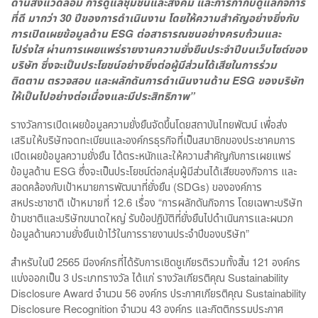
ด้านสิ่งแวดล้อม การดูแลชุมชนและสังคม และการกำกับดูแลกิจการ
ที่ดี มากว่า 30 ปีของการดำเนินงาน โดยให้ความสำคัญอย่างยิ่งกับ
การเปิดเผยข้อมูลด้าน ESG ต่อสาธารณชนอย่างครบถ้วนและ
โปร่งใส ผ่านการเผยแพร่รายงานความยั่งยืนประจำปีบนเว็บไซต์ของ
บริษัท ซึ่งจะเป็นประโยชน์อย่างยิ่งต่อผู้มีส่วนได้เสียในการร่วม
ติดตาม ตรวจสอบ และผลักดันการดำเนินงานด้าน ESG ของบริษัท
ให้เป็นไปอย่างต่อเนื่องและมีประสิทธิภาพ”
รางวัลการเปิดเผยข้อมูลความยั่งยืนจัดขึ้นโดยสถาบันไทยพัฒน์ เพื่อส่ง
เสริมให้บริษัทจดทะเบียนและองค์กรธุรกิจที่เป็นสมาชิกของประชาคมการ
เปิดเผยข้อมูลความยั่งยืน ได้ตระหนักและให้ความสำคัญกับการเผยแพร่
ข้อมูลด้าน ESG ซึ่งจะเป็นประโยชน์ต่อกลุ่มผู้มีส่วนได้เสียของกิจการ และ
สอดคล้องกับเป้าหมายการพัฒนาที่ยั่งยืน (SDGs) ขององค์การ
สหประชาชาติ เป้าหมายที่ 12.6 เรื่อง “การผลักดันกิจการ โดยเฉพาะบริษัท
ข้ามชาติและบริษัทขนาดใหญ่ รับข้อปฏิบัติที่ยั่งยืนไปดำเนินการและผนวก
ข้อมูลด้านความยั่งยืนเข้าไว้ในการรายงานประจำปีของบริษัท”
สำหรับในปี 2565 มีองค์กรที่ได้รับการเชิดชูเกียรติรวมทั้งสิ้น 121 องค์กร
แบ่งออกเป็น 3 ประเภทรางวัล ได้แก่ รางวัลเกียรติคุณ Sustainability
Disclosure Award จำนวน 56 องค์กร ประกาศเกียรติคุณ Sustainability
Disclosure Recognition จำนวน 43 องค์กร และกิตติกรรมประกาศ