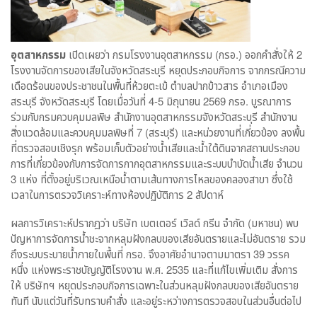
อุตสาหกรรม
เปิดเผยว่า กรมโรงงานอุตสาหกรรม (กรอ.) ออกคำสั่งให้ 2
โรงงานจัดการของเสียในจังหวัดสระบุรี หยุดประกอบกิจการ จากกรณีความ
เดือดร้อนของประชาชนในพื้นที่ห้วยตะเข้ ตำบลปากข้าวสาร อำเภอเมือง
สระบุรี จังหวัดสระบุรี โดยเมื่อวันที่ 4-5 มิถุนายน 2569 กรอ. บูรณาการ
ร่วมกับกรมควบคุมมลพิษ สำนักงานอุตสาหกรรมจังหวัดสระบุรี สำนักงาน
สิ่งแวดล้อมและควบคุมมลพิษที่ 7 (สระบุรี) และหน่วยงานที่เกี่ยวข้อง ลงพื้น
ที่ตรวจสอบเชิงรุก พร้อมเก็บตัวอย่างน้ำเสียและน้ำใต้ดินจากสถานประกอบ
การที่เกี่ยวข้องกับการจัดการกากอุตสาหกรรมและระบบบำบัดน้ำเสีย จำนวน
3 แห่ง ที่ตั้งอยู่บริเวณเหนือน้ำตามเส้นทางการไหลของคลองสาขา ซึ่งใช้
เวลาในการตรวจวิเคราะห์ทางห้องปฏิบัติการ 2 สัปดาห์
ผลการวิเคราะห์ปรากฎว่า บริษัท เบตเตอร์ เวิลด์ กรีน จำกัด (มหาชน) พบ
ปัญหาการจัดการน้ำชะจากหลุมฝังกลบของเสียอันตรายและไม่อันตราย รวม
ถึงระบบระบายน้ำภายในพื้นที่ กรอ. จึงอาศัยอำนาจตามมาตรา 39 วรรค
หนึ่ง แห่งพระราชบัญญัติโรงงาน พ.ศ. 2535 และที่แก้ไขเพิ่มเติม สั่งการ
ให้ บริษัทฯ หยุดประกอบกิจการเฉพาะในส่วนหลุมฝังกลบของเสียอันตราย
ทันที นับแต่วันที่รับทราบคำสั่ง และอยู่ระหว่างการตรวจสอบในส่วนอื่นต่อไป