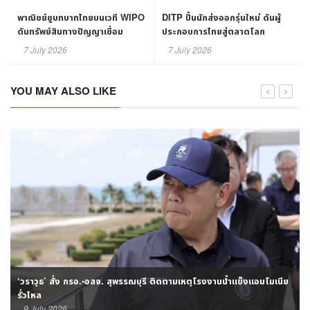
พาณิชย์ชูบทบาทไทยบนเวที WIPO
DITP ปั้นนักส่งออกรุ่นใหม่ ดันผู้
ดันทรัพย์สินทางปัญญาเชื่อม
ประกอบการไทยสู่ตลาดโลก
นวัตกรรมสู่ตลาดโลก
7 July 2026
7 July 2026
YOU MAY ALSO LIKE
‘วราวุธ’ สั่ง กรอ.-อสจ. สุพรรณบุรี ติดตามเหตุโรงงานน้ำแข็งแอมโมเนีย
รั่วไหล
9 July 2026