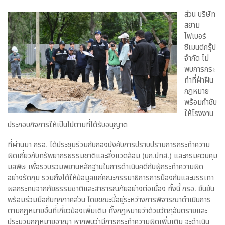
ส่วน บริษัท
สยาม
ไฟเบอร์
ซีเมนต์กรุ๊ป
จำกัด ไม่
พบการกระ
ทำที่ฝ่าฝืน
กฎหมาย
พร้อมกำชับ
ให้โรงงาน
ประกอบกิจการให้เป็นไปตามที่ได้รับอนุญาต
ที่ผ่านมา กรอ. ได้ประชุมร่วมกับกองบังคับการปราบปรามการกระทำความ
ผิดเกี่ยวกับทรัพยากรธรรมชาติและสิ่งแวดล้อม (บก.ปทส.) และกรมควบคุม
มลพิษ เพื่อรวบรวมพยานหลักฐานในการดำเนินคดีกับผู้กระทำความผิด
อย่างรัดกุม รวมถึงได้ให้ข้อมูลแก่คณะกรรมาธิการการป้องกันและบรรเทา
ผลกระทบจากภัยธรรมชาติและสาธารณภัยอย่างต่อเนื่อง ทั้งนี้ กรอ. ยืนยัน
พร้อมร่วมมือกับทุกภาคส่วน โดยขณะนี้อยู่ระหว่างการพิจารณาดำเนินการ
ตามกฎหมายอื่นที่เกี่ยวข้องเพิ่มเติม ทั้งกฎหมายว่าด้วยวัตถุอันตรายและ
ประมวมกฎหมายอาญา หากพบว่ามีการกระทำความผิดเพิ่มเติม จะดำเนิน