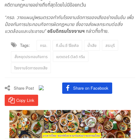
คดีตามกฎหมายอย่างถึงที่สุดโดยไม่มีข้อยกเว้น
“กรอ. วางแผนปูพรมตรวจกำกับโรงงานจัดการของเสียอย่างเข้มข้น เพื่อ
ป้องกันการประกอบกิจการผิดกฎหมาย ซึ่งอาจส่งผลกระทบต่อสิ่ง
แวดล้อมและประชาชน”
อธิบดีกรมโรงงานฯ
กล่าวทิ้งท้าย.
Tags:
กรอ.
ที.เอ็น.ซี รีไซเคิล
น้ำเสีย
สระบุรี
สั่งหยุดประกอบกิจการ
เบตเตอร์ เวิลด์ กรีน
โรงงานจัดการของเสีย
Share Post
Share on Facebook
Copy Link