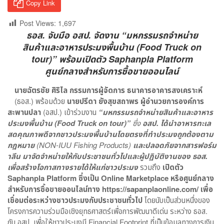
Copy Link
Post Views:
1,697
ธอส. จับมือ อสป. จัดงาน “มหกรรมรถจำหน่าย
สินค้าและอาหารประมงพื้นบ้าน (Food Truck on
tour)” พร้อมเปิดตัว Saphanpla Platform
ศูนย์กลางสำหรับการซื้อขายออนไลน์
นายฉัตรชัย ศิริไล กรรมการผู้จัดการ ธนาคารอาคารสงเคราะห์
(ธอส.) พร้อมด้วย
นายปรีดา ยังสุขสถาพร ผู้อำนวยการองค์การ
สะพานปลา
(อสป.) เข้าร่วมงาน
“มหกรรมรถจำหน่ายสินค้าและอาหาร
ประมงพื้นบ้าน (Food Truck on tour)”
ซึ่ง
อสป. ได้นำอาหารทะเล
สดคุณภาพดีจากชาวประมงพื้นบ้านโดยตรงที่ทำประมงถูกต้องตาม
กฎหมาย
(NON-IUU Fishing Products)
และปลอดภัยจากสารฟอร์ม
าลีน มาจัดจำหน่ายให้กับประชาชนทั่วไปและผู้ปฏิบัติงานของ ธอส.
เพื่อสร้างโอกาสทางรายได้ให้แก่ชาวประมง
รวมถึง
เปิดตัว
Saphanpla Platform ซึ่งเป็น Online Marketplace หรือศูนย์กลาง
สำหรับการซื้อขายออนไลน์ทาง https://sapanplaonline.com/ เพื่อ
เชื่อมต่อระหว่างชาวประมงกับประชาชนทั่วไป
โดยนับเป็นส่วนหนึ่งของ
โครงการความร่วมมือเชิงยุทธศาสตร์เพื่อการพัฒนาดีเด่น ระหว่าง ธอส.
กับ อสป. เพื่อให้ชาวประมงมี Financial Footprint ที่เป็นข้อมูลทางการเงิน