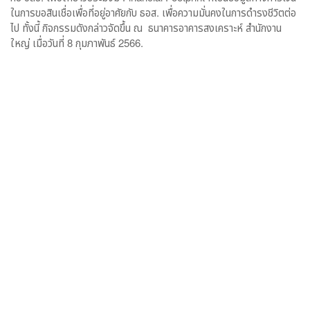
ในการขอสินเชื่อเพื่อที่อยู่อาศัยกับ ธอส. เพื่อความมั่นคงในการดำรงชีวิตต่อ
ไป ทั้งนี้ กิจกรรมดังกล่าวจัดขึ้น ณ ธนาคารอาคารสงเคราะห์ สำนักงาน
ใหญ่ เมื่อวันที่ 8 กุมภาพันธ์ 2566.
Tags:
Food Truck on tour
Saphanpla Platform
ฉัตรชัย ศิริไล
ธอส.
ปรีดา ยังสุขสถาพร