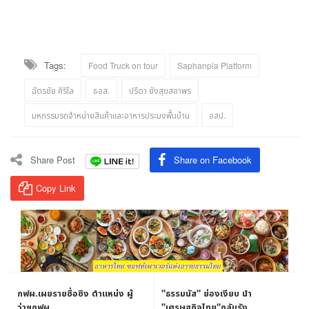
มหกรรมรถจำหน่ายสินค้าและอาหารประมงพื้นบ้าน
อสป.
Share Post
Share on Facebook
Copy Link
กฟผ.เผยรายชื่อชิง ตำแหน่ง ผู้
"ธรรมนัส" ย่องเงียบ นำ
ว่าฯกฟผ.
"เศรษฐกิจไทย"กลับรัง
"พปชร."แล้ว ขณะ "สามมิตร" ส่อ
9 February 2023
9 February 2023
แตก
YOU MAY ALSO LIKE