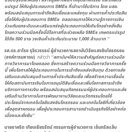
แปรรูป ให้กับผู้ประกอบการ
SMEs
ที่เข้ามาใช้บริการ โดย บสย.
พร้อมสนับสนุนการเข้าถึงสินเชื่อและแหล่งทุน ผ่านการค้ำประกันสิน
เชื่อให้กับผู้ประกอบการ
SMEs
ตลอดจนการให้ความรู้ทางการเงิน
ร่วมกันยกระดับและเสริมแกร่งผู้ประกอบการให้เติบโตอย่างยั่งยืน
โดยความร่วมมือครั้งนี้มีโอกาสที่จะช่วยเหลือ
SMEs
เกษตรแปรรูป
ได้ถึง
500
ราย วงเงินค้ำประกันประมาณ
1,000
ล้านบาท “
รศ.ดร.สาโรช รุจิรวรรธน์ ผู้อำนวยการสถาบันวิจัยแสงซินโครตรอน
(องค์การมหาชน)
กล่าวว่า
“สถาบันฯให้ความสำคัญต่อความร่วมมือ
ทางวิชาการมาโดยตลอด ซึ่งการสร้างความร่วมมือทางวิชาการครั้ง
นี้ เพิ่มโอกาสให้ผู้ประกอบการในการเข้าถึงแหล่งเงินทุน ด้วยการส่ง
เสริมและสนับสนุนด้านการค้ำประกันสินเชื่อ เพื่อสร้างความเชื่อมั่น
ให้กับสถาบันการเงินในการอนุมัติสินเชื่อและเพิ่มโอกาสการเข้าถึง
บริการทางการเงิน พร้อมสนับสนุนกิจกรรมแก่ผู้ประกอบการและส่ง
เสริมด้านวิชาการในการพัฒนางานวิจัยและนวัตกรรมโดยใช้
ประโยชน์จากเทคโนโลยีแสงซินโครตรอน และเทคโนโลยีที่เกี่ยวข้อง
เพื่ออุตสาหกรรม เพื่อผู้ประกอบการสามารถดำเนินธุรกิจได้อย่างต่อ
เนื่องและยั่งยืน”
นายชาคริต เทียบเธียรรัตน์ กรรมการผู้อำนวยการ เซ็นทรัลแล็บ