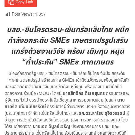
Copy Link
Post Views:
1,357
บสย.-ซินโครตรอน-เซ็นทรัลแล็บไทย ผนึก
กำลังยกระดับ SMEs เกษตรแปรรูปเสริม
แกร่งด้วยงานวิจัย พร้อม เติมทุน หนุน
“ค้ำประกัน” SMEs ภาคเกษตร
3 องค์กรภาครัฐ บสย.- ซินโครตรอน-เซ็นทรัลแล็บไทย จับมือ ยกระดับ
ภาคเกษตรแปรรูป สร้างโอกาส SMEs เข้าถึงนวัตกรรมเพิ่มมูลค่าสินค้า
และผลิตภัณฑ์ด้วยงานวิจัย และเข้าถึงแหล่งทุน พร้อมลงนามบันทึกข้อ
ตกลงความร่วมมือ (MOU) โดยมี
นายสิทธิกร ดิเรกสุนทร
กรรมการและ
ผู้จัดการทั่วไป บรรษัทประกันสินเชื่ออุตสาหกรรมขนาดย่อม (บสย.)
นาย
ชาคริต เทียบเธียรรัตน์
กรรมการผู้อำนวยการ บริษัท ห้องปฏิบัติการกลาง
(ประเทศไทย) จำกัด (เซ็นทรัลแล็บไทย) และ
รศ.ดร.สาโรช รุจิรวรรธน์
ผู้
อำนวยการสถาบันวิจัยแสงซินโครตรอน (องค์การมหาชน) ร่วมลงนาม โดย
ได้รับเกียรติจาก
นายเอด วิบูลย์เจริญ
ประธานกรรมการ บสย. และ
ประธานกรรมการ เซ็นทรัลแล็บไทย ร่วมเป็นประธานกล่าวแสดงความยินดี