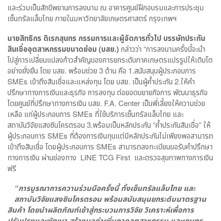
และร่วมเป็นสักขีพยานการลงนาม ณ อาคารศูนย์ฝึกอบรมและการประชุม
เซ็นทรัลแล็บไทย ภายในมหาวิทยาลัยเกษตรศาสตร์ กรุงเทพฯ
นายสิทธิกร ดิเรกสุนทร กรรมการและผู้จัดการทั่วไป บรรษัทประกัน
สินเชื่ออุตสาหกรรมขนาดย่อม (บสย.)
กล่าวว่า “การลงนามครั้งนี้จะนำ
ไปสู่การเปลี่ยนแปลงก้าวสำคัญของการยกระดับภาคเกษตรแปรรูปให้เติบโต
อย่างยั่งยืน โดย บสย. พร้อมช่วย 3 ด้าน คือ 1.สนับสนุนผู้ประกอบการ
SMEs เข้าถึงสินเชื่อและแหล่งทุน โดย บสย. เป็นผู้ค้ำประกัน 2.ให้คำ
ปรึกษาทางการเงินและธุรกิจ การลงทุน ต่อยอดขยายกิจการ พัฒนาธุรกิจ
โดยศูนย์ที่ปรึกษาทางการเงิน บสย. F.A. Center เป็นพี่เลี้ยงให้ความช่วย
เหลือ แก่ผู้ประกอบการ SMEs ที่ใช้บริการเซ็นทรัลแล็บไทย และ
สถาบันวิจัยแสงซินโครตรอน 3.พร้อมเป็นหลักประกัน “ค้ำประกันสินเชื่อ” ให้
ผู้ประกอบการ SMEs ที่ต้องการเงินทุนแต่มีหลักประกันไม่เพียงพอสามารถ
เข้าถึงสินเชื่อ โดยผู้ประกอบการ SMEs สามารถลงทะเบียนขอรับคำปรึกษา
ทางการเงิน ผ่านช่องทาง LINE TCG First และตรวจสุขภาพทางการเงิน
ฟรี
“
การบูรณาการความร่วมมือครั้งนี้ ทั้งเซ็นทรัลแล็บไทย และ
สถาบันวิจัยแสงซินโครตรอน พร้อมสนับสนุนยกระดับมาตรฐาน
สินค้า โดยนำผลิตภัณฑ์เข้าสู่กระบวนการวิจัย วิเคราะห์เพื่อการ
ปรับปรุงและพัฒนา สร้างมูลค่าเพิ่มภาคอุตสาหกรรม และเกษตร