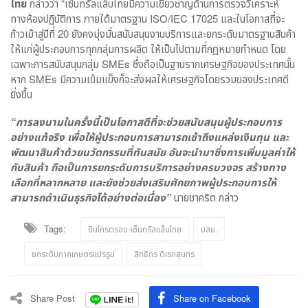
ไทย
กล่าวว่า “เซ็นทรัลแล็บไทยมีความเชี่ยวชาญด้านการตรวจวิเคราะห์
ทางห้องปฏิบัติการ ภายใต้มาตรฐาน ISO/IEC 17025 และในโอกาสที่จะ
ก้าวเข้าสู่ปีที่ 20 ยังคงมุ่งมั่นสนับสนุนงานบริการและยกระดับมาตรฐานสินค้า
ให้แก่ผู้ประกอบการทุกกลุ่มการผลิต ให้เป็นไปตามที่กฎหมายกำหนด โดย
เฉพาะการสนับสนุนกลุ่ม SMEs ซึ่งถือเป็นฐานรากเศรษฐกิจของประเทศนั้น
หาก SMEs มีความเข้มแข็งก็จะส่งผลให้เศรษฐกิจโดยรวมของประเทศดี
ยิ่งขึ้น
“
การลงนามในครั้งนี้เป็นโอกาสดีที่จะช่วยสนับสนุนผู้ประกอบการ
อย่างแท้จริง เพื่อให้ผู้ประกอบการสามารถเข้าถึงแหล่งเงินทุน และ
พัฒนาสินค้าด้วยนวัตกรรมที่ทันสมัย อันจะนำมาซึ่งการเพิ่มมูลค่าให้
กับสินค้า ถือเป็นการยกระดับการบริการอย่างครบวงจร สร้างทาง
เลือกที่หลากหลาย และยังช่วยส่งเสริมศักยภาพผู้ประกอบการให้
สามารถดำเนินธุรกิจได้อย่างต่อเนื่อง”
นายชาคริต กล่าว
Tags:
ซินโครตรอน-เซ็นทรัลแล็บไทย
บสย.
ยกระดับภาคเกษตรแปรรูป
สิทธิกร ดิเรกสุนทร
Share Post
Share on Facebook