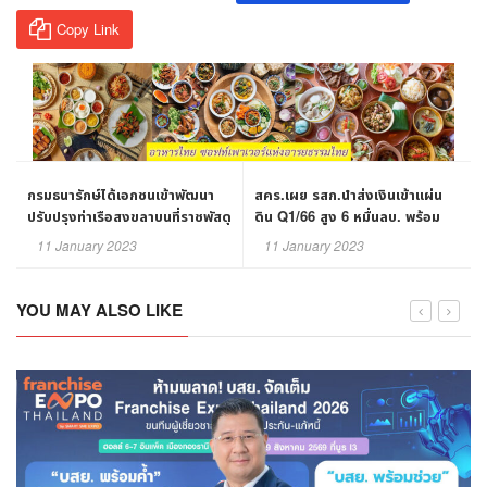
Copy Link
กรมธนารักษ์ได้เอกชนเข้าพัฒนา
สคร.เผย รสก.นำส่งเงินเข้าแผ่น
ปรับปรุงท่าเรือสงขลาบนที่ราชพัสดุ
ดิน Q1/66 สูง 6 หมื่นลบ. พร้อม
แล้ว
ติดตามรีดรายได้อย่างใกล้ชิด
11 January 2023
11 January 2023
YOU MAY ALSO LIKE