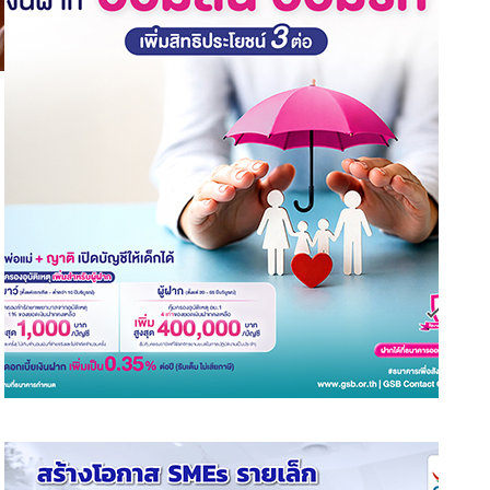
กรมศุลฯผนึกกำลังทลายขบวนการค้ายา ยึด
อซ์-ยาบ้าซุกพัสดุภูเก็ต มูลค่ากว่า 25 ล้านบาท