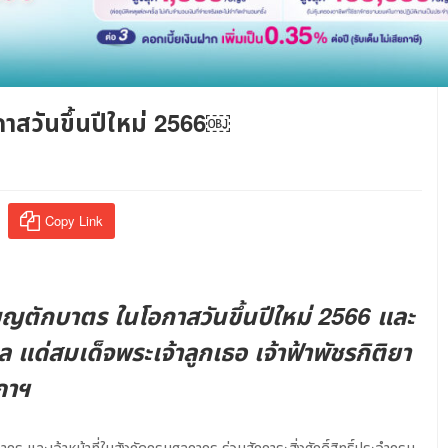
าสวันขึ้นปีใหม่ 2566￼
Copy Link
บุญตักบาตร ในโอกาสวันขึ้นปีใหม่ 2566 และ
 แด่สมเด็จพระเจ้าลูกเธอ เจ้าฟ้าพัชรกิติยา
ภาฯ
ร และเจ้าหน้าที่ในสังกัดกรมศุลกากร ร่วมสักการะสิ่งศักดิ์สิทธิ์ประจำกรม