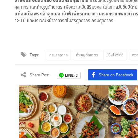
นายพชร อนันตศิลป์ อธิบดีกรมศุลกากร
ศุลกากร และทำบุญตักบาตร เพื่อความเป็นสิริมงคล ในโอกาสวันขึ้นปีใหม
แด่สมเด็จพระเจ้าลูกเธอ เจ้าฟ้าพัชรกิติยาภา นเรนทิราเทพยวดี 
120 ปี และบริเวณหน้าอาคารสโมสรศุลกากร กรมศุลกากร.
Tags:
กรมศุลกากร
ทำบุญตักบาตร
ปีใหม่ 2566
พชร
Share Post
Share on Facebook