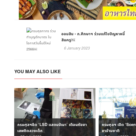
ออมสิน - ก.ศึกษาฯ ร่วมแก้ไขปัญหาหนี้
สินครู￼
6 January 2023
YOU MAY ALSO LIKE
กรมศุลฯยึด ‘LSD แสตมป์เมา’ เตือนภัยยา
กรมศุลฯ เปิด ‘Scent
เสพติดลวงเด็ก​
ยาข้ามชาติ