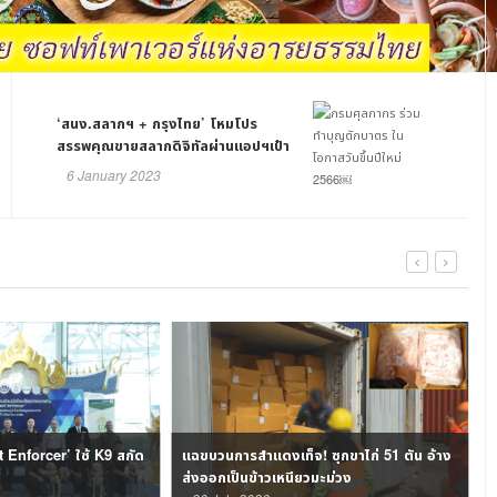
‘สนง.สลากฯ + กรุงไทย’ โหมโปร
สรรพคุณขายสลากดิจิทัลผ่านแอปฯเป๋า
ตัง มอบโชค 8.9 แสนคน รับทรัพย์ 7.5
6 January 2023
พันลบ.
 Enforcer’ ใช้ K9 สกัด
แฉขบวนการสำแดงเท็จ! ซุกขาไก่ 51 ตัน อ้าง
ส่งออกเป็นข้าวเหนียวมะม่วง
ไ