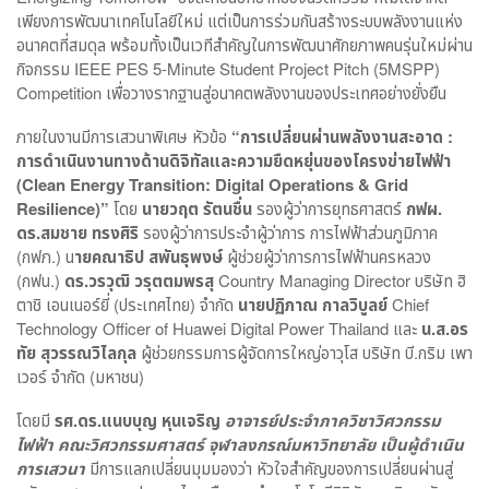
เพียงการพัฒนาเทคโนโลยีใหม่ แต่เป็นการร่วมกันสร้างระบบพลังงานแห่ง
อนาคตที่สมดุล พร้อมทั้งเป็นเวทีสำคัญในการพัฒนาศักยภาพคนรุ่นใหม่ผ่าน
กิจกรรม IEEE PES 5-Minute Student Project Pitch (5MSPP)
Competition เพื่อวางรากฐานสู่อนาคตพลังงานของประเทศอย่างยั่งยืน
ภายในงานมีการเสวนาพิเศษ หัวข้อ
“การเปลี่ยนผ่านพลังงานสะอาด :
การดำเนินงานทางด้านดิจิทัลและความยืดหยุ่นของโครงข่ายไฟฟ้า
(Clean Energy Transition: Digital Operations & Grid
Resilience)”
โดย
นายวฤต รัตนชื่น
รองผู้ว่าการยุทธศาสตร์
กฟผ.
ดร.สมชาย ทรงศิริ
รองผู้ว่าการประจำผู้ว่าการ การไฟฟ้าส่วนภูมิภาค
(กฟภ.) น
ายคณาธิป สพันธุพงษ์
ผู้ช่วยผู้ว่าการการไฟฟ้านครหลวง
(กฟน.)
ดร.วรวุฒิ วรุตตมพรสุ
Country Managing Director บริษัท ฮิ
ตาชิ เอนเนอร์ยี่ (ประเทศไทย) จำกัด
นายปฏิภาณ กาลวิบูลย์
Chief
Technology Officer of Huawei Digital Power Thailand และ
น.ส.อร
ทัย สุวรรณวิไลกุล
ผู้ช่วยกรรมการผู้จัดการใหญ่อาวุโส บริษัท บี.กริม เพา
เวอร์ จำกัด (มหาชน)
โดยมี
รศ.ดร.แนบบุญ หุนเจริญ
อาจารย์ประจำภาควิชาวิศวกรรม
ไฟฟ้า คณะวิศวกรรมศาสตร์ จุฬาลงกรณ์มหาวิทยาลัย เป็นผู้ดำเนิน
การเสวนา
มีการแลกเปลี่ยนมุมมองว่า หัวใจสำคัญของการเปลี่ยนผ่านสู่