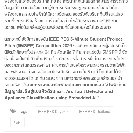
พลังงานสะอาดของประเทศไทย คือ การนำเทคโนโลยีดิจิทัลมาบริหารจัดการ
ข้อมูลที่มีความซับซ้อน ควบคู่กับการปรับปรุงกฎเกณฑ์และข้อกำกับด้าน
พลังงานและระบบไฟฟ้าให้มีความยืดหยุ่น สอดรับกับบริบทที่เปลี่ยนแปลง
รวมถึงการเสริมสร้างความร่วมมืออย่างใกล้ชิดระหว่างภาครัฐกับภาค
เอกชน เพื่อขับเคลื่อนสู่ระบบพลังงานที่มั่นคงและยั่งยืนในระยะยาว
นอกจากนี้ ยังมีการแข่งขัน
IEEE PES 5-Minute Student Project
Pitch (5MSPP) Competition 202
6 รอบชิงชนะเลิศ จากผู้สมัครที่เป็น
นิสิตนักศึกษาทั่วประเทศ 34 ทีม คัดเหลือ 7 ทีม การแข่งขัน 5MSPP นี้ จัด
ต่อเนื่องเป็นปีที่ 5 เพื่อเสริมสร้างทักษะการสื่อสาร หนึ่งในสมรรถนะสำคัญ
ของวิศวกรในศตวรรษที่ 21 ผ่านการนำเสนอโครงงานวิศวกรรมด้านไฟฟ้า
และพลังงานอย่างกระชับและมีประสิทธิภาพภายใน 5 นาที โดยทีมที่ได้รับ
รางวัลชนะเลิศ ได้แก่ ทีม SBC จาก มหาวิทยาลัยพระจอมเกล้าธนบุรี นำ
เสนอเรื่อง
“ระบบตรวจจับอาร์กฟอลต์และจำแนกเครื่องใช้ไฟฟ้าด้วย
ปัญญาประดิษฐ์แบบฝังตัวSmart Arc Fault Detector and
Appliance Classification using Embedded AI”.
Tags:
IEEE PES Day 2026
IEEE PES Thailand
กฟผ.