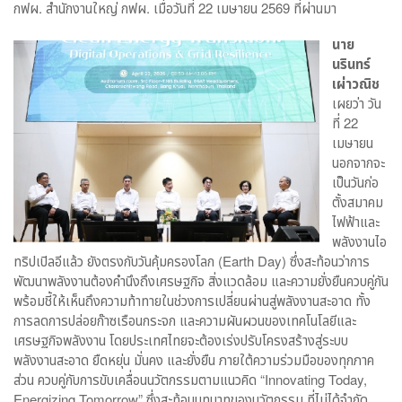
กฟผ. สำนักงานใหญ่ กฟผ. เมื่อวันที่ 22 เมษายน 2569 ที่ผ่านมา
นาย
นรินทร์
เผ่าวณิช
เผยว่า วัน
ที่ 22
เมษายน
นอกจากจะ
เป็นวันก่อ
ตั้งสมาคม
ไฟฟ้าและ
พลังงานไอ
ทริปเปิลอีแล้ว ยังตรงกับวันคุ้มครองโลก (Earth Day) ซึ่งสะท้อนว่าการ
พัฒนาพลังงานต้องคำนึงถึงเศรษฐกิจ สิ่งแวดล้อม และความยั่งยืนควบคู่กัน
พร้อมชี้ให้เห็นถึงความท้าทายในช่วงการเปลี่ยนผ่านสู่พลังงานสะอาด ทั้ง
การลดการปล่อยก๊าซเรือนกระจก และความผันผวนของเทคโนโลยีและ
เศรษฐกิจพลังงาน โดยประเทศไทยจะต้องเร่งปรับโครงสร้างสู่ระบบ
พลังงานสะอาด ยืดหยุ่น มั่นคง และยั่งยืน ภายใต้ความร่วมมือของทุกภาค
ส่วน ควบคู่กับการขับเคลื่อนนวัตกรรมตามแนวคิด “Innovating Today,
Energizing Tomorrow” ซึ่งสะท้อนบทบาทของนวัตกรรม ที่ไม่ได้จำกัด