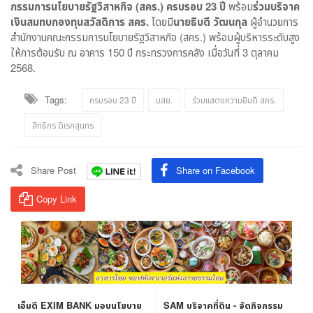
กรรมการนโยบายรัฐวิสาหกิจ (สคร.) ครบรอบ 23 ปี
พร้อม
ร่วมบริจาค
เงินสมทบกองทุนสวัสดิการ สคร.
โดยมี
นายธิบดี วัฒนกุล
ผู้อำนวยการ
สำนักงานคณะกรรมการนโยบายรัฐวิสาหกิจ (สคร.) พร้อมผู้บริหารระดับสูง
ให้การต้อนรับ ณ อาคาร 150 ปี กระทรวงการคลัง เมื่อวันที่ 3 ตุลาคม
2568.
Tags:
ครบรอบ 23 ปี
บสย.
ร่วมแสดงความยินดี สคร.
สิทธิกร ดิเรกสุนทร
Share Post
Share on Facebook
Copy Link
เอ็มดี EXIM BANK มอบนโยบาย
SAM บริจาคที่ดิน - จัดกิจกรรม