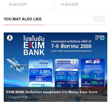
จี้! ‘3 สคต.’ ขยายตลาดผลไม้ไทย
กำไรยังโตเฉียด 20% รวมสูงถึง
18 April 2025
18 April 2025
ในหลายมณฑลจีน
1.26 หมื่นลบ.
YOU MAY ALSO LIKE
EXIM BANK จัดเต็มโปรฯ หนุนผู้ส่งออก งาน Money Expo โคราช
3 August 2026