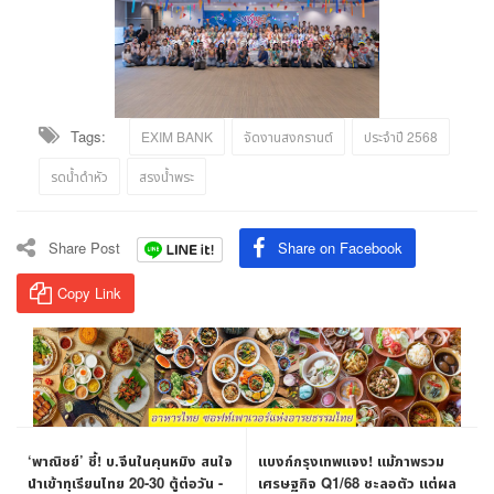
Tags:
EXIM BANK
จัดงานสงกรานต์
ประจำปี 2568
รดน้ำดำหัว
สรงน้ำพระ
Share Post
Share on Facebook
Copy Link
‘พาณิชย์’ ชี้! บ.จีนในคุนหมิง สนใจ
แบงก์กรุงเทพแจง! แม้ภาพรวม
นำเข้าทุเรียนไทย 20-30 ตู้ต่อวัน -
เศรษฐกิจ Q1/68 ชะลอตัว แต่ผล